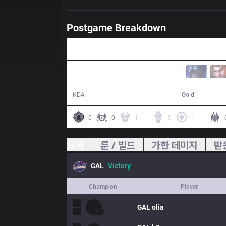
Postgame Breakdown
29:05
25 / 8 / 47
60,093
KDA
Gold
0
0
1
9
1
요약
룬 / 빌드
가한 데미지
받
GAL
Victory
Champion
Player
GAL
olia