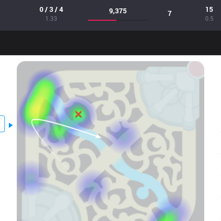
0 / 3 / 4
15
9,375
7
1.33
0.5