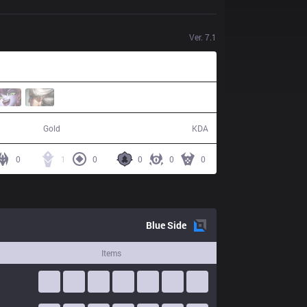
Ver.
7.1
45,398
8 / 25 / 12
Gold
KDA
0
1
0
0
0
0
Blue
Side
Items