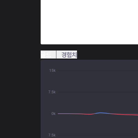
골드
경험치
15k
7.5k
0k
7.5k