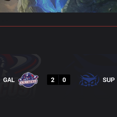
 예측
프로빌드
결과
GAL
2
0
SUP