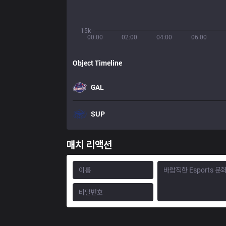
15k
00:00
02:00
04:00
06:00
Object Timeline
GAL
SUP
매치 리액션