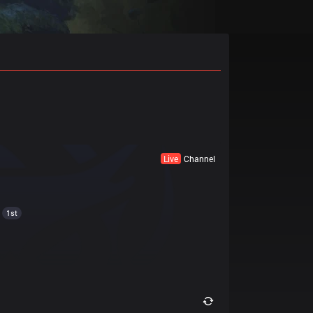
Live
Channel
1st