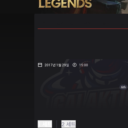
홈
경기 일정
순위
통계
승부
2017년 1월 29일
15:00
6th
1 세트
2 세트