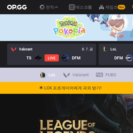
전적
데스크톱
게임즈
New
Valorant
8. 7. 금
LoL
TS
DFM
DFM
LIVE
LoL
Valorant
PUBG
🌟 LCK 프로게이머에게 과외 받기!