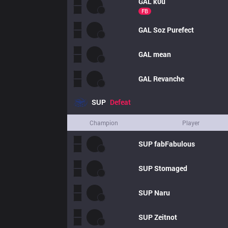
GAL
k0u
FB
GAL
Soz Purefect
GAL
mean
GAL
Revanche
SUP
Defeat
Champion
Player
SUP
fabFabulous
SUP
Stomaged
SUP
Naru
SUP
Zeitnot