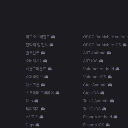
Products
Apps
리그오브레전드
OP.GG for Mobile Androi
전략적 팀 전투
OP.GG for Mobile iOS
발로란트
AllT Android
오버워치2
AllT iOS
배틀그라운드
Valorant Android
슈퍼바이브
Valorant iOS
데스크톱
Gigs Android
스트리머 오버레이
Gigs iOS
Duo
TalkG Android
톡피지지
TalkG iOS
e스포츠
Esports Android
Gigs
Esports iOS