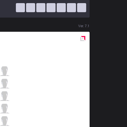
Ver.
7.1
Red
Side
SUP
fabFabulous
2 / 7 / 1
SUP
Stomaged
2 / 6 / 2
SUP
Naru
2 / 4 / 2
SUP
Zeitnot
2 / 5 / 3
SUP
Dumbledoge
0 / 3 / 4