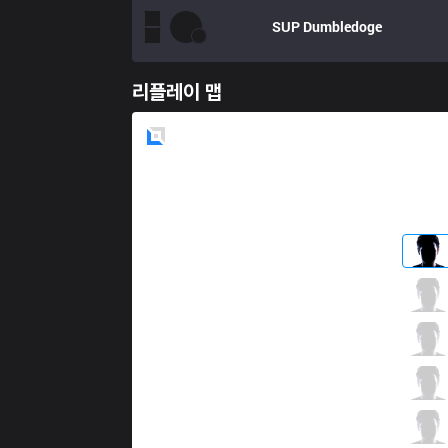
SUP
Dumbledoge
리플레이 맵
Blue
Side
GAL
olia
1 / 2 / 13
GAL
k0u
13 / 2 / 4
GAL
Soz Purefect
2 / 0 / 11
GAL
mean
7 / 2 / 3
GAL
Revanche
2 / 2 / 16