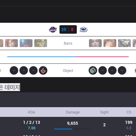
결과
GAL
25
8
SUP
Bans
0
Object
은 데미지
KDA
Damage
Sight
CS
1 / 2 / 13
199
9,655
2
7.00
6.8