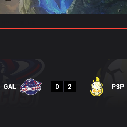
 예측
프로빌드
결과
GAL
0
2
P3P