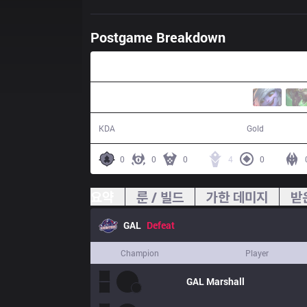
Postgame Breakdown
37:23
11 / 10 / 22
62,500
KDA
Gold
0
0
0
4
0
요약
룬 / 빌드
가한 데미지
받
GAL
Defeat
Champion
Player
GAL
Marshall