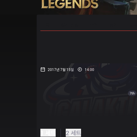
홈
경기 일정
순위
통계
승부
2017년 7월 15일
14:00
7th
1 세트
2 세트