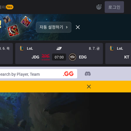
KO
레이
로그인
New
8. 6. 목
LoL
8. 7. 금
LoL
JDG
EDG
KT
07:00