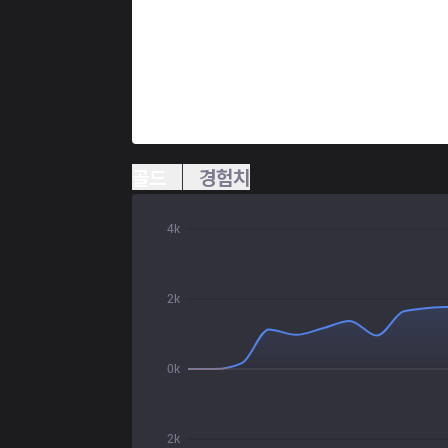
골드
경험치
4k
2k
0k
2k