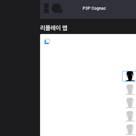
P3P
Cognac
리플레이 맵
Blue
Side
GAL
Marshall
3 / 2 / 4
GAL
k0u
3 / 2 / 5
GAL
Soz Purefect
2 / 3 / 2
GAL
Mean
1 / 1 / 5
GAL
Rogu
2 / 2 / 6