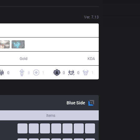
Ver.
7.13
66,100
10 / 11 / 25
Gold
KDA
0
8
1
0
0
1
Blue
Side
Items