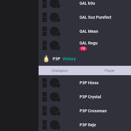
GAL
k0u
GAL
Soz Purefect
GAL
Mean
GAL
Rogu
FB
P3P
Victory
Champion
Player
P3P
Hioss
P3P
Crystal
P3P
Crossman
P3P
Reje