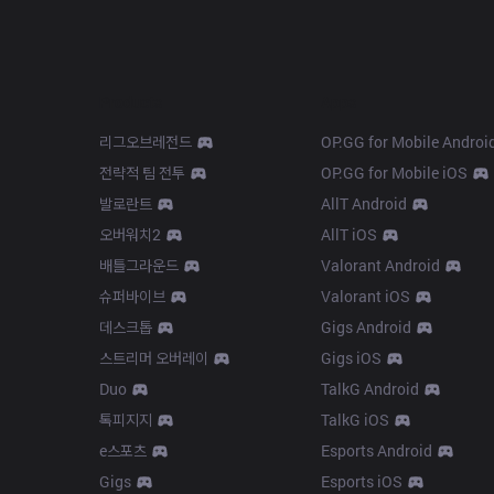
Products
Apps
리그오브레전드
OP.GG for Mobile Androi
전략적 팀 전투
OP.GG for Mobile iOS
발로란트
AllT Android
오버워치2
AllT iOS
배틀그라운드
Valorant Android
슈퍼바이브
Valorant iOS
데스크톱
Gigs Android
스트리머 오버레이
Gigs iOS
Duo
TalkG Android
톡피지지
TalkG iOS
e스포츠
Esports Android
Gigs
Esports iOS