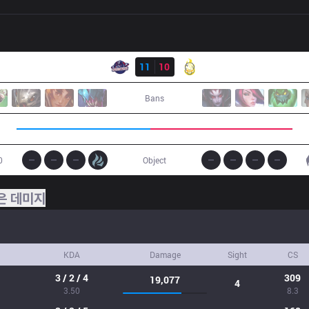
결과
GAL
11
10
P3P
Bans
0
Object
은 데미지
KDA
Damage
Sight
CS
3 / 2 / 4
309
19,077
4
3.50
8.3