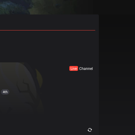
Live
Channel
4th