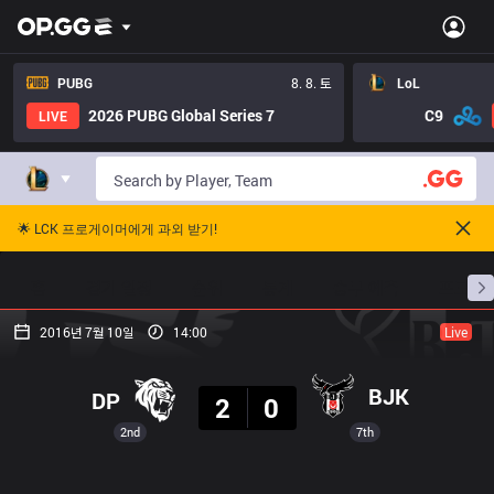
PUBG
8. 8. 토
LoL
2026 PUBG Global Series 7
C9
LIVE
🌟 LCK 프로게이머에게 과외 받기!
홈
경기 일정
순위
통계
승부 예측
프로빌
2016년 7월 10일
14:00
Live
결과
BJK
DP
2
0
2nd
7th