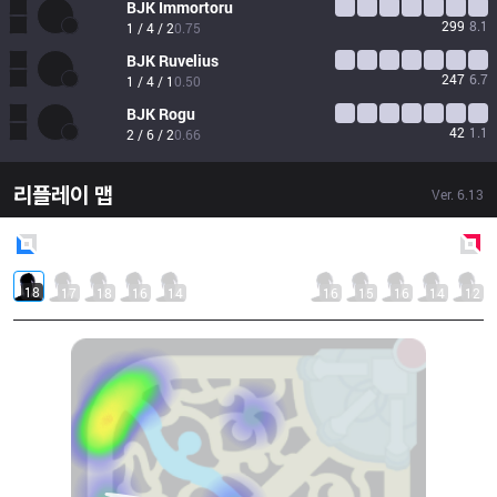
BJK
Immortoru
299
8.1
1 / 4 / 2
0.75
BJK
Ruvelius
247
6.7
1 / 4 / 1
0.50
BJK
Rogu
42
1.1
2 / 6 / 2
0.66
리플레이 맵
Ver.
6.13
Blue
Side
Red
Side
18
17
18
16
14
16
15
16
14
12