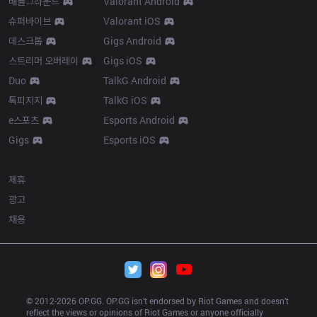
배틀그라운드
Valorant Android
슈퍼바이브
Valorant iOS
데스크톱
Gigs Android
스트리머 오버레이
Gigs iOS
Duo
TalkG Android
톡피지지
TalkG iOS
e스포츠
Esports Android
Gigs
Esports iOS
More
제휴
광고
채용
© 2012-
2026
 OP.GG. OP.GG isn’t endorsed by Riot Games and doesn’t 
reflect the views or opinions of Riot Games or anyone officially 