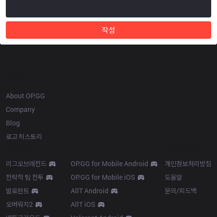
작성
OP.GG
About OP.GG
Company
Blog
로고 히스토리
Products
Resources
리그오브레전드
OP.GG for Mobile Android
개인정보처리방침
전략적 팀 전투
OP.GG for Mobile iOS
도움말
발로란트
AllT Android
문의/피드백
오버워치2
AllT iOS