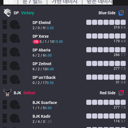
요약
룬 / 빌드
가한 데미지
받은 데미지
DP
Victory
Blue
Side
DP
Elwind
319
8.6
2 / 0 / 9
13.20
DP
Xerxe
179
4.8
5 / 1 / 10
15.00
FB
DP
Abaria
286
7.7
6 / 2 / 6
6.00
DP
Zeitnot
277
7.5
6 / 2 / 10
8.00
DP
un1tback
31
0.8
0 / 2 / 17
8.50
BJK
Defeat
Red
Side
BJK
Scarface
277
7.5
1 / 1 / 5
6.00
BJK
Kadir
116
3.1
2 / 4 / 3
1.25