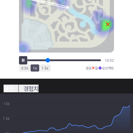
19:17
✕
◆
0.5
x
1
x
1.5
x
경로
킬
오브젝트
골드
경험치
15k
7.5k