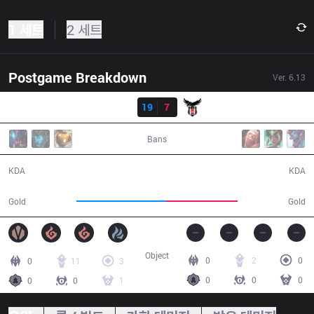
1 세트
2 세트
Postgame Breakdown
Ver.
6.13
결과
DP
19
7
BJK
37:05
Bans
19 / 7 / 52
7 / 19 / 13
KDA
KDA
71,128
56,701
Gold
Gold
Object
0
2
0
0
11
3
0
0
0
0
0
1