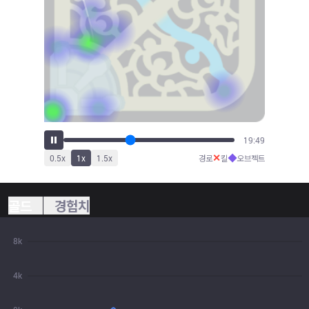
21:43
✕
◆
0.5
x
1
x
1.5
x
경로
킬
오브젝트
골드
경험치
8k
4k