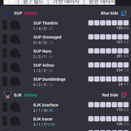
요약
룬 / 빌드
가한 데미지
받은 데미지
SUP
Defeat
Blue
Side
SUP
Thaldrin
195
6.0
1 / 4 / 3
1.00
SUP
Stomaged
107
3.3
0 / 4 / 3
0.75
SUP
Naru
281
8.6
2 / 2 / 1
1.50
SUP
Achuu
234
7.2
1 / 2 / 2
1.50
SUP
Dumbledoge
24
0.7
0 / 2 / 3
1.50
BJK
Victory
Red
Side
BJK
Scarface
179
5.5
2 / 1 / 4
6.00
BJK
tracer
106
3.3
3 / 1 / 7
10.00