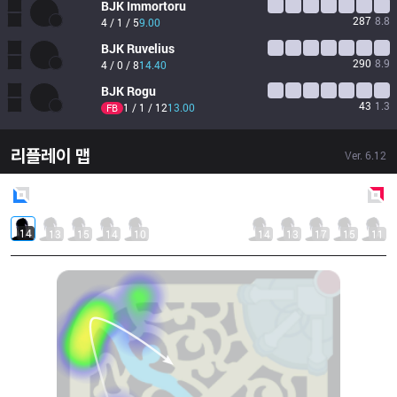
BJK
Immortoru
287
8.8
4 / 1 / 5
9.00
BJK
Ruvelius
290
8.9
4 / 0 / 8
14.40
BJK
Rogu
43
1.3
1 / 1 / 12
13.00
FB
리플레이 맵
Ver.
6.12
Blue
Side
Red
Side
14
13
15
14
10
14
13
17
15
11