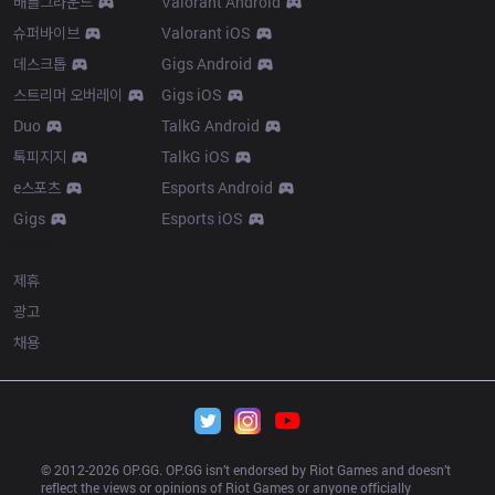
배틀그라운드
Valorant Android
슈퍼바이브
Valorant iOS
데스크톱
Gigs Android
스트리머 오버레이
Gigs iOS
Duo
TalkG Android
톡피지지
TalkG iOS
e스포츠
Esports Android
Gigs
Esports iOS
More
제휴
광고
채용
© 2012-
2026
 OP.GG. OP.GG isn’t endorsed by Riot Games and doesn’t 
reflect the views or opinions of Riot Games or anyone officially 