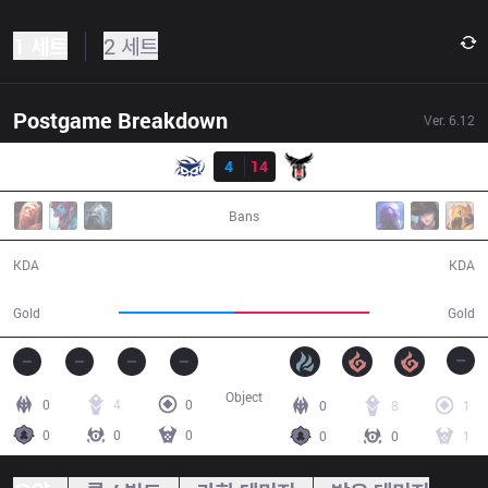
1 세트
2 세트
Postgame Breakdown
Ver.
6.12
결과
SUP
4
14
BJK
32:33
Bans
4 / 14 / 12
14 / 4 / 36
KDA
KDA
49,599
57,887
Gold
Gold
Object
0
4
0
0
8
1
0
0
0
0
0
1