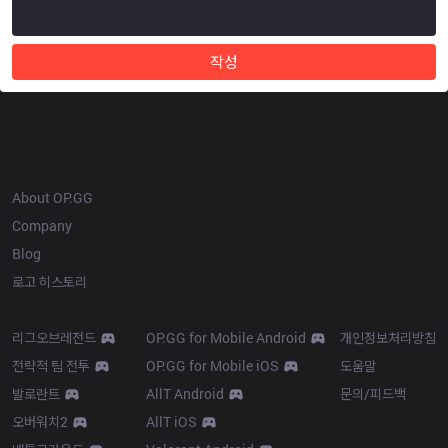
작성
OP.GG
About OP.GG
Company
Blog
로고 히스토리
Products
Resources
리그오브레전드
OP.GG for Mobile Android
개인정보처리방침
전략적 팀 전투
OP.GG for Mobile iOS
도움말
발로란트
AllT Android
문의/피드백
오버워치2
AllT iOS