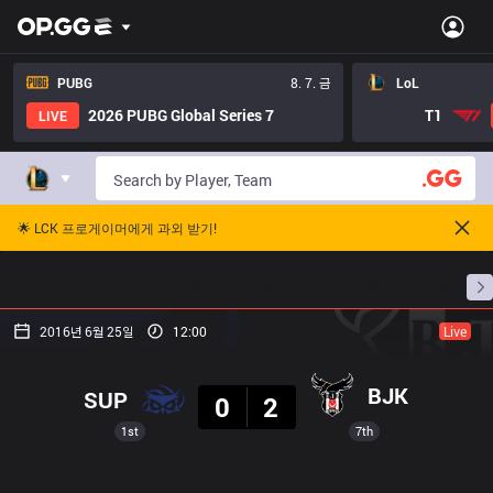
PUBG
8. 7. 금
LoL
2026 PUBG Global Series 7
T1
LIVE
🌟 LCK 프로게이머에게 과외 받기!
홈
경기 일정
순위
통계
승부 예측
프로빌
2016년 6월 25일
12:00
Live
결과
BJK
SUP
0
2
1st
7th