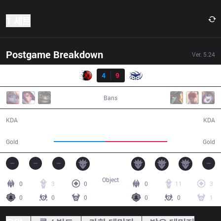
1 세트
Postgame Breakdown
Ver.
5.24
결과
NR1
4
9
SUP
44:18
Bans
4 / 9 / 8
9 / 4 / 24
KDA
KDA
71,010
86,215
Gold
Gold
Object
0
3
0
0
11
3
0
0
0
0
0
1