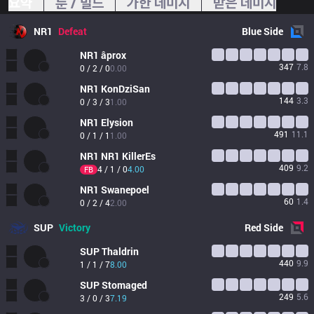
요약
룬 / 빌드
가한 데미지
받은 데미지
NR1
Defeat
Blue
Side
NR1
âprox
347
7.8
0 / 2 / 0
0.00
NR1
KonDziSan
144
3.3
0 / 3 / 3
1.00
NR1
Elysion
491
11.1
0 / 1 / 1
1.00
NR1
NR1 KillerEs
409
9.2
4 / 1 / 0
4.00
FB
NR1
Swanepoel
60
1.4
0 / 2 / 4
2.00
SUP
Victory
Red
Side
SUP
Thaldrin
440
9.9
1 / 1 / 7
8.00
SUP
Stomaged
249
5.6
3 / 0 / 3
7.19