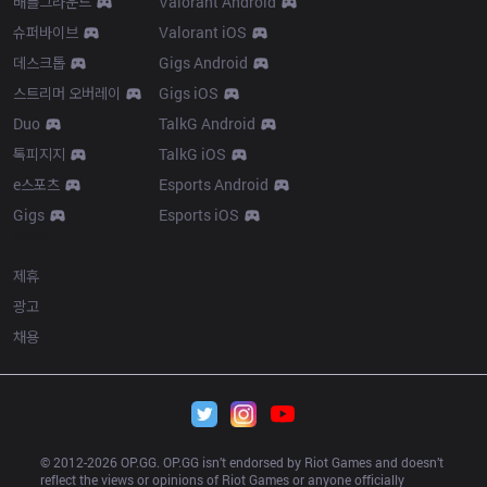
배틀그라운드
Valorant Android
슈퍼바이브
Valorant iOS
데스크톱
Gigs Android
스트리머 오버레이
Gigs iOS
Duo
TalkG Android
톡피지지
TalkG iOS
e스포츠
Esports Android
Gigs
Esports iOS
More
제휴
광고
채용
© 2012-
2026
 OP.GG. OP.GG isn’t endorsed by Riot Games and doesn’t 
reflect the views or opinions of Riot Games or anyone officially 