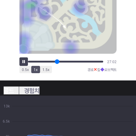
29:58
✕
◆
0.5
x
1
x
1.5
x
경로
킬
오브젝트
골드
경험치
13k
6.5k