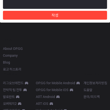
작성
OP.GG
About OP.GG
Company
Blog
로고 히스토리
Products
Resources
리그오브레전드
OP.GG for Mobile Android
개인정보처리방침
전략적 팀 전투
OP.GG for Mobile iOS
도움말
발로란트
AllT Android
문의/피드백
오버워치2
AllT iOS