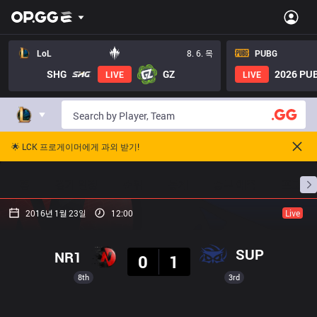
LoL
8. 6. 목
PUBG
SHG
GZ
2026 PUB
LIVE
LIVE
🌟 LCK 프로게이머에게 과외 받기!
홈
경기 일정
순위
통계
승부 예측
프로빌
2016년 1월 23일
12:00
Live
결과
SUP
NR1
0
1
8th
3rd