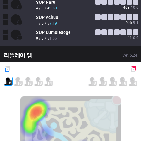
SUP
Naru
468
10.6
4 / 0 / 4
9.60
SUP
Achuu
405
9.1
1 / 0 / 5
7.19
SUP
Dumbledoge
41
0.9
0 / 3 / 5
1.66
리플레이 맵
Ver.
5.24
Blue
Side
Red
Side
18
16
18
18
14
18
18
18
18
14