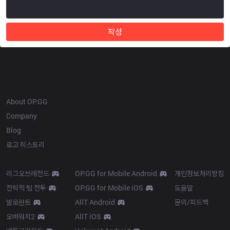
작성
OP.GG
About OP.GG
Company
Blog
로고 히스토리
Products
Resources
리그오브레전드
OP.GG for Mobile Android
개인정보처리방침
전략적 팀 전투
OP.GG for Mobile iOS
도움말
발로란트
AllT Android
문의/피드백
오버워치2
AllT iOS