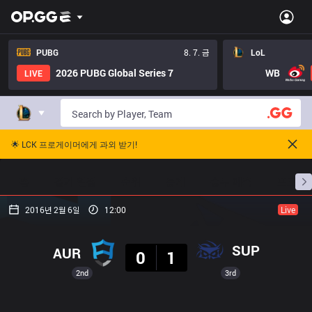
PUBG
8. 7. 금
LoL
2026 PUBG Global Series 7
WB
LIVE
🌟 LCK 프로게이머에게 과외 받기!
홈
경기 일정
순위
통계
승부 예측
프로빌
2016년 2월 6일
12:00
Live
결과
SUP
AUR
0
1
2nd
3rd