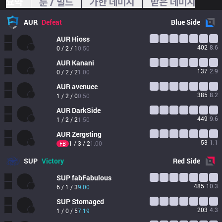
요약
룬 / 빌드
가한 데미지
받은 데미지
AUR
Defeat
Blue
Side
AUR
Hioss
402
8.6
0 / 2 / 1
0.50
AUR
Kanani
137
2.9
0 / 2 / 2
1.00
AUR
avenuee
385
8.2
1 / 2 / 0
0.50
AUR
DarkSide
449
9.6
1 / 2 / 2
1.50
AUR
Zergsting
53
1.1
1 / 3 / 2
1.00
FB
SUP
Victory
Red
Side
SUP
fabFabulous
485
10.3
6 / 1 / 3
9.00
SUP
Stomaged
203
4.3
1 / 0 / 5
7.19