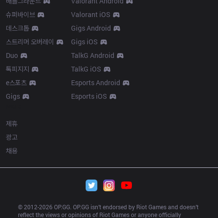
배틀그라운드
Valorant Android
슈퍼바이브
Valorant iOS
데스크톱
Gigs Android
스트리머 오버레이
Gigs iOS
Duo
TalkG Android
톡피지지
TalkG iOS
e스포츠
Esports Android
Gigs
Esports iOS
More
제휴
광고
채용
© 2012-
2026
 OP.GG. OP.GG isn’t endorsed by Riot Games and doesn’t 
reflect the views or opinions of Riot Games or anyone officially 