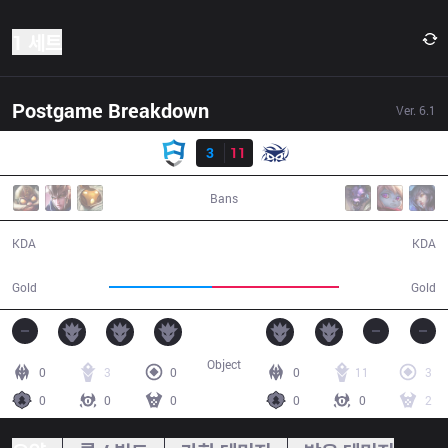
1 세트
Postgame Breakdown
Ver.
6.1
결과
AUR
3
11
SUP
46:55
Bans
3 / 11 / 7
11 / 3 / 22
KDA
KDA
72,400
88,508
Gold
Gold
Object
0
3
0
0
11
3
0
0
0
0
0
2