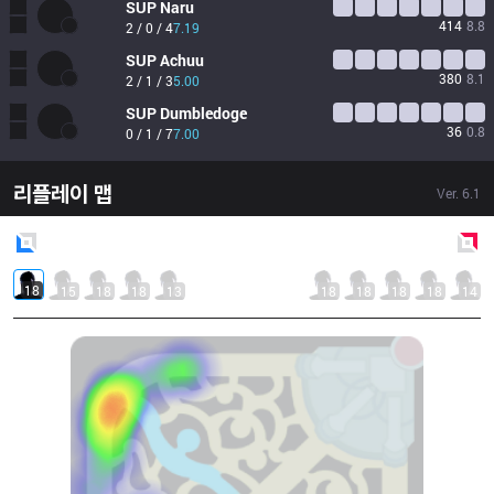
SUP
Naru
414
8.8
2 / 0 / 4
7.19
SUP
Achuu
380
8.1
2 / 1 / 3
5.00
SUP
Dumbledoge
36
0.8
0 / 1 / 7
7.00
리플레이 맵
Ver.
6.1
Blue
Side
Red
Side
18
15
18
18
13
18
18
18
18
14