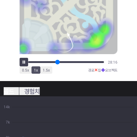
30:07
✕
◆
0.5
x
1
x
1.5
x
경로
킬
오브젝트
골드
경험치
14k
7k