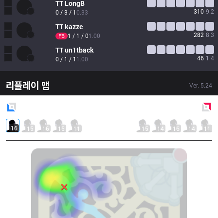
TT
LongB
310
9.2
0 / 3 / 1
0.33
TT
kazze
282
8.3
1 / 1 / 0
1.00
FB
TT
un1tback
46
1.4
0 / 1 / 1
1.00
리플레이 맵
Ver.
5.24
Blue
Side
Red
Side
16
15
16
15
11
15
14
16
14
11