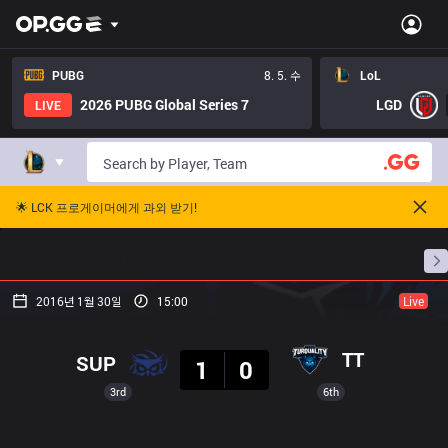
PUBG
8. 5. 수
LoL
2026 PUBG Global Series 7
LGD
LIVE
🌟 LCK 프로게이머에게 과외 받기!
홈
경기 일정
순위
통계
승부 예측
프로빌
2016년 1월 30일
15:00
Live
결과
TT
SUP
1
0
3rd
6th