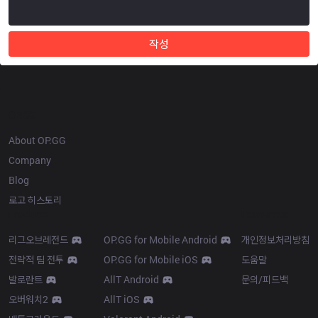
작성
OP.GG
About OP.GG
Company
Blog
로고 히스토리
Products
Resources
리그오브레전드
OP.GG for Mobile Android
개인정보처리방침
전략적 팀 전투
OP.GG for Mobile iOS
도움말
발로란트
AllT Android
문의/피드백
오버워치2
AllT iOS