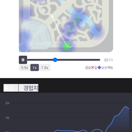
21:21
✕
◆
0.5
x
1
x
1.5
x
경로
킬
오브젝트
골드
경험치
8k
4k