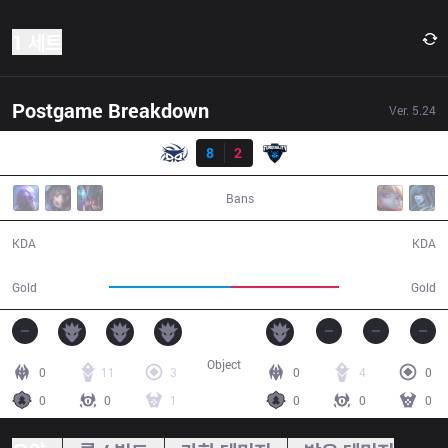
1 세트
Postgame Breakdown
Ver.
5.24
결과
SUP
8
2
TT
33:47
Bans
8 / 2 / 17
2 / 8 / 2
KDA
KDA
61,246
54,172
Gold
Gold
Object
0
11
3
0
4
0
0
0
1
0
0
0