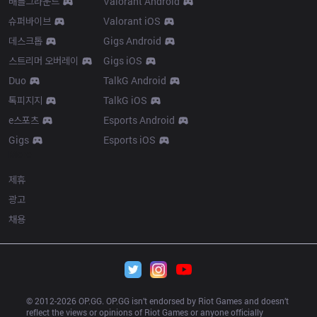
배틀그라운드
Valorant Android
슈퍼바이브
Valorant iOS
데스크톱
Gigs Android
스트리머 오버레이
Gigs iOS
Duo
TalkG Android
톡피지지
TalkG iOS
e스포츠
Esports Android
Gigs
Esports iOS
More
제휴
광고
채용
© 2012-
2026
 OP.GG. OP.GG isn’t endorsed by Riot Games and doesn’t 
reflect the views or opinions of Riot Games or anyone officially 