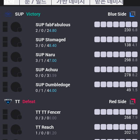
요약
룬 / 빌드
가한 데미지
받은 데미지
SUP
Victory
Blue
Side
SUP
fabFabulous
230
6.8
2 / 0 / 2
4.80
SUP
Stomaged
138
4.1
3 / 0 / 4
8.40
SUP
Naru
298
8.8
3 / 1 / 4
7.00
SUP
Achuu
278
8.2
0 / 0 / 3
3.59
SUP
Dumbledoge
49
1.5
0 / 1 / 4
4.00
TT
Defeat
Red
Side
TT
TT Fencer
268
7.9
0 / 3 / 0
0.00
TT
Reach
202
6.0
1 / 0 / 0
1.20