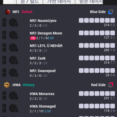
요약
룬 / 빌드
가한 데미지
받은 데미지
NR1
Defeat
Blue
Side
NR1
NasesUyno
214
5.3
2 / 3 / 4
2.00
NR1
Decagon Moon
127
3.1
2 / 1 / 6
8.00
FB
NR1
LEYL Ü NEHÂR
283
7.0
4 / 3 / 3
2.33
NR1
Zaek
314
7.7
3 / 5 / 3
1.20
NR1
Swanepoel
23
0.6
0 / 3 / 6
2.00
HWA
Victory
Red
Side
HWA
Moracras
231
5.7
2 / 2 / 2
2.00
HWA
Stomaged
118
2.9
2 / 1 / 10
12.00