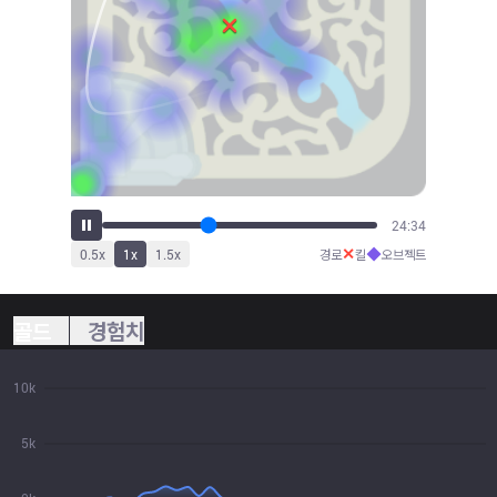
27:03
✕
◆
0.5
x
1
x
1.5
x
경로
킬
오브젝트
골드
경험치
10k
5k