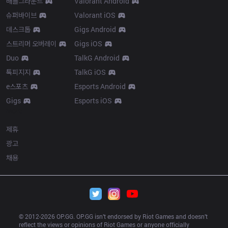
배틀그라운드
Valorant Android
슈퍼바이브
Valorant iOS
데스크톱
Gigs Android
스트리머 오버레이
Gigs iOS
Duo
TalkG Android
톡피지지
TalkG iOS
e스포츠
Esports Android
Gigs
Esports iOS
More
제휴
광고
채용
© 2012-
2026
 OP.GG. OP.GG isn’t endorsed by Riot Games and doesn’t 
reflect the views or opinions of Riot Games or anyone officially 