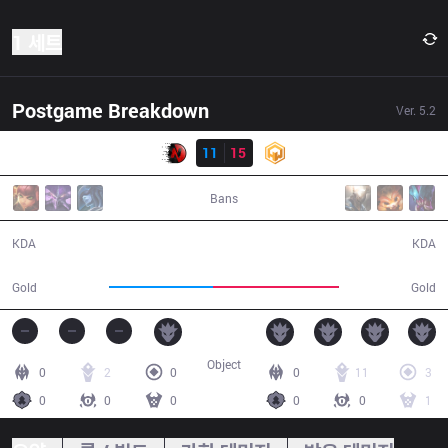
1 세트
Postgame Breakdown
Ver.
5.2
결과
NR1
11
15
HWA
40:32
Bans
11 / 15 / 22
15 / 11 / 32
KDA
KDA
56,141
68,431
Gold
Gold
Object
0
2
0
0
11
3
0
0
0
0
0
1