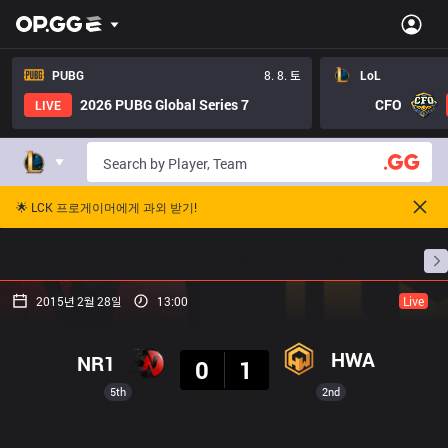
PUBG
8. 8. 토
LoL
2026 PUBG Global Series 7
CFO
LIVE
🌟 LCK 프로게이머에게 과외 받기!
홈
경기 일정
순위
통계
승부 예측
프로빌
2015년 2월 28일
13:00
Live
결과
HWA
NR1
0
1
5th
2nd