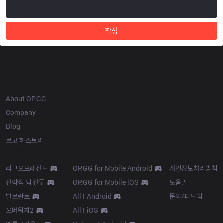
작성
OP.GG
About OP.GG
Company
Blog
로고 히스토리
Products
Resources
리그오브레전드
OP.GG for Mobile Android
개인정보처리방침
전략적 팀 전투
OP.GG for Mobile iOS
도움말
발로란트
AllT Android
문의/피드백
오버워치2
AllT iOS