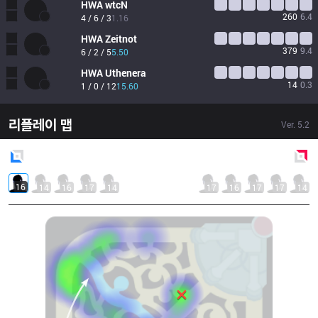
HWA
wtcN 
260
6.4
4 / 6 / 3
1.16
HWA
Zeitnot
379
9.4
6 / 2 / 5
5.50
HWA
Uthenera
14
0.3
1 / 0 / 12
15.60
리플레이 맵
Ver.
5.2
Blue
Side
Red
Side
16
14
16
17
14
17
16
17
17
14