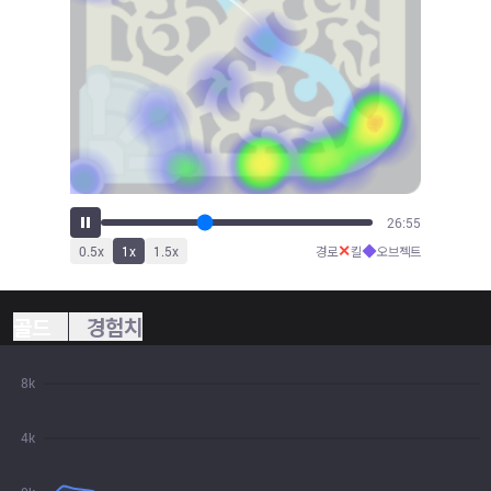
29:33
✕
◆
0.5
x
1
x
1.5
x
경로
킬
오브젝트
골드
경험치
8k
4k