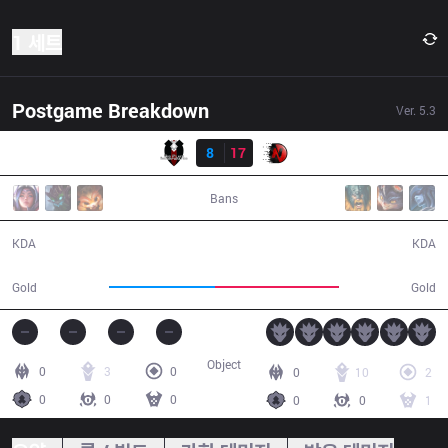
1 세트
Postgame Breakdown
Ver.
5.3
결과
BPI
8
17
NR1
44:53
Bans
8 / 17 / 23
17 / 8 / 39
KDA
KDA
62,363
73,379
Gold
Gold
Object
0
3
0
0
10
2
0
0
0
0
0
1