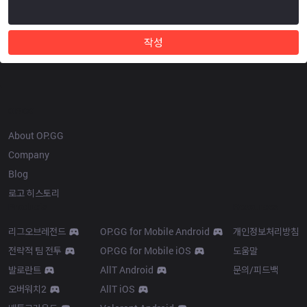
작성
OP.GG
About OP.GG
Company
Blog
로고 히스토리
Products
Resources
리그오브레전드
OP.GG for Mobile Android
개인정보처리방침
전략적 팀 전투
OP.GG for Mobile iOS
도움말
발로란트
AllT Android
문의/피드백
오버워치2
AllT iOS