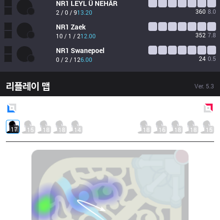
NR1
LEYL Ü NEHÂR
360
8.0
2 / 0 / 9
13.20
NR1
Zaek
352
7.8
10 / 1 / 2
12.00
NR1
Swanepoel
24
0.5
0 / 2 / 12
6.00
리플레이 맵
Ver.
5.3
Blue
Side
Red
Side
17
15
18
18
14
18
16
18
18
15