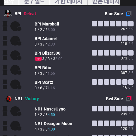
요약
룬 / 빌드
가한 데미지
받은 데미지
BPI
Defeat
Blue
Side
BPI
Marshall
267
5.9
1 / 2 / 5
3.00
BPI
Adaniel
115
2.6
3 / 3 / 4
2.33
BPI
Blizer300
373
8.3
3 / 3 / 3
2.00
FB
BPI
Ritix
387
8.6
1 / 3 / 4
1.66
BPI
Scatz
16
0.4
0 / 6 / 7
1.16
NR1
Victory
Red
Side
NR1
NasesUyno
239
5.3
1 / 2 / 8
4.50
NR1
Decagon Moon
120
2.7
4 / 3 / 8
4.00