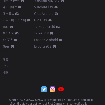
배틀그라운드
Valorant Android
슈퍼바이브
Valorant iOS
데스크톱
Gigs Android
스트리머 오버레이
Gigs iOS
Duo
TalkG Android
톡피지지
TalkG iOS
e스포츠
Esports Android
Gigs
Esports iOS
More
제휴
광고
채용
© 2012-
2026
 OP.GG. OP.GG isn’t endorsed by Riot Games and doesn’t 
reflect the views or opinions of Riot Games or anyone officially 