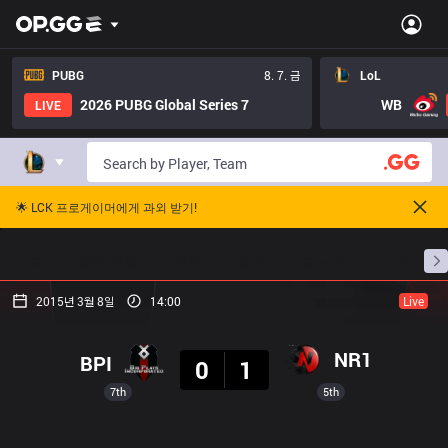
PUBG
8. 7. 금
LoL
2026 PUBG Global Series 7
WB
LIVE
🌟 LCK 프로게이머에게 과외 받기!
홈
경기 일정
순위
통계
승부 예측
프로빌
2015년 3월 8일
14:00
Live
결과
NR1
BPI
0
1
7th
5th