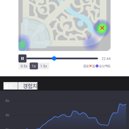
24:56
✕
◆
0.5
x
1
x
1.5
x
경로
킬
오브젝트
골드
경험치
8k
4k