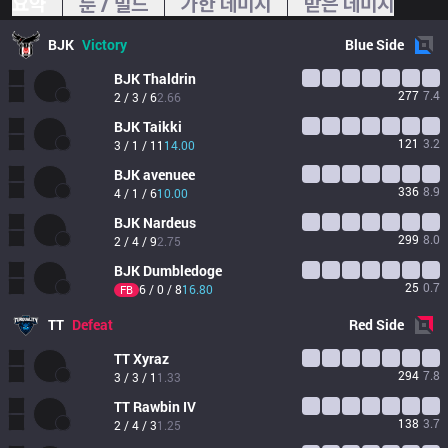
요약
룬 / 빌드
가한 데미지
받은 데미지
BJK
Victory
Blue
Side
BJK
Thaldrin
277
7.4
2 / 3 / 6
2.66
BJK
Taikki
121
3.2
3 / 1 / 11
14.00
BJK
avenuee
336
8.9
4 / 1 / 6
10.00
BJK
Nardeus
299
8.0
2 / 4 / 9
2.75
BJK
Dumbledoge
25
0.7
6 / 0 / 8
16.80
FB
TT
Defeat
Red
Side
TT
Xyraz
294
7.8
3 / 3 / 1
1.33
TT
Rawbin IV
138
3.7
2 / 4 / 3
1.25