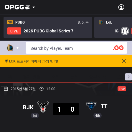
PUBG
8. 6. 목
LoL
2026 PUBG Global Series 7
IG
LIVE
🌟 LCK 프로게이머에게 과외 받기!
홈
경기 일정
순위
통계
승부 예측
프로빌
2015년 6월 27일
12:00
Live
결과
TT
BJK
1
0
1st
4th