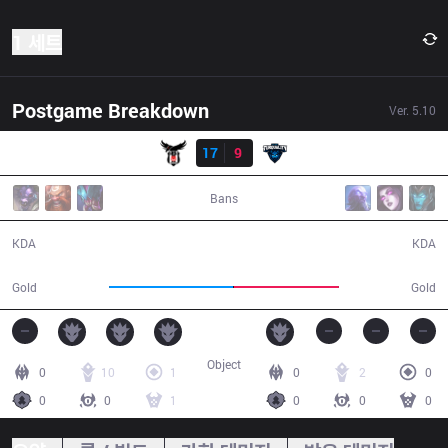
1 세트
Postgame Breakdown
Ver.
5.10
결과
BJK
17
9
TT
37:33
Bans
17 / 9 / 40
9 / 17 / 16
KDA
KDA
65,471
55,479
Gold
Gold
Object
0
10
1
0
2
0
0
0
1
0
0
0