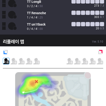
TT
LongB
273
7.3
3 / 2 / 4
3.50
TT
Revanche
303
8.1
1 / 4 / 4
1.25
TT
un1tback
20
0.5
0 / 4 / 4
1.00
리플레이 맵
Ver.
5.10
Blue
Side
Red
Side
18
16
18
16
15
18
15
16
16
14