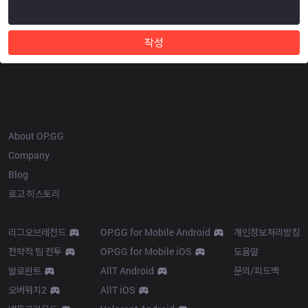
작성
OP.GG
About OP.GG
Company
Blog
로고 히스토리
Products
Resources
리그오브레전드
OP.GG for Mobile Android
개인정보처리방침
전략적 팀 전투
OP.GG for Mobile iOS
도움말
발로란트
AllT Android
문의/피드백
오버워치2
AllT iOS