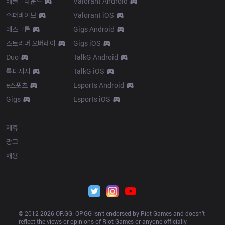
배틀그라운드
Valorant Android
슈퍼바이브
Valorant iOS
데스크톱
Gigs Android
스트리머 오버레이
Gigs iOS
Duo
TalkG Android
톡피지지
TalkG iOS
e스포츠
Esports Android
Gigs
Esports iOS
More
제휴
광고
채용
© 2012-
2026
 OP.GG. OP.GG isn’t endorsed by Riot Games and doesn’t 
reflect the views or opinions of Riot Games or anyone officially 