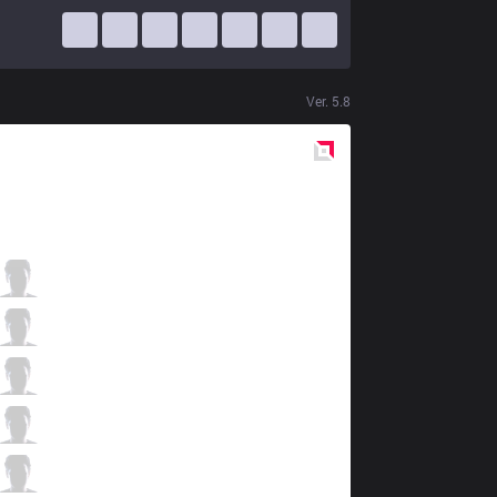
Ver.
5.8
Red
Side
OHM
âprox
1 / 3 / 18
OHM
Astarte
2 / 2 / 17
OHM
Immortoru
7 / 4 / 12
OHM
Ruvelius
16 / 3 / 8
OHM
Rogu
1 / 2 / 23