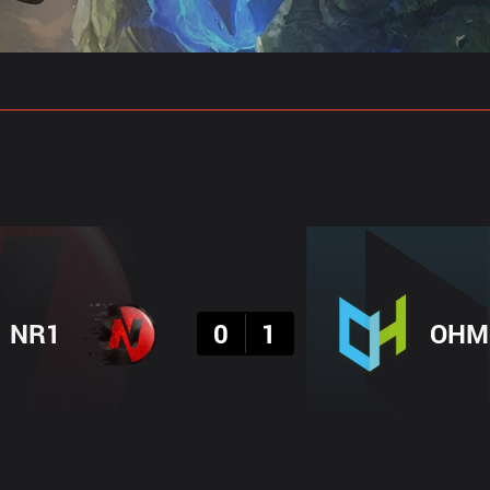
 예측
프로빌드
결과
NR1
0
1
OHM