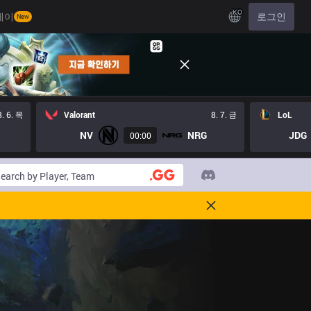
KO
레이
로그인
New
8. 6. 목
Valorant
8. 7. 금
LoL
NV
NRG
JDG
00:00