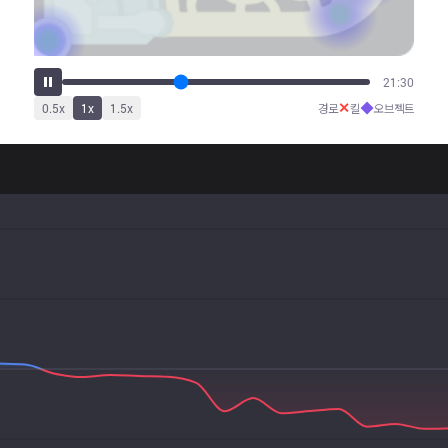
26:14
✕
◆
0.5
x
1
x
1.5
x
경로
킬
오브젝트