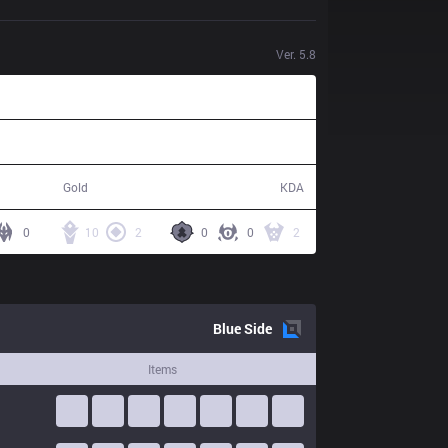
Ver.
5.8
66,268
27 / 14 / 78
Gold
KDA
0
10
2
0
0
2
Blue
Side
Items