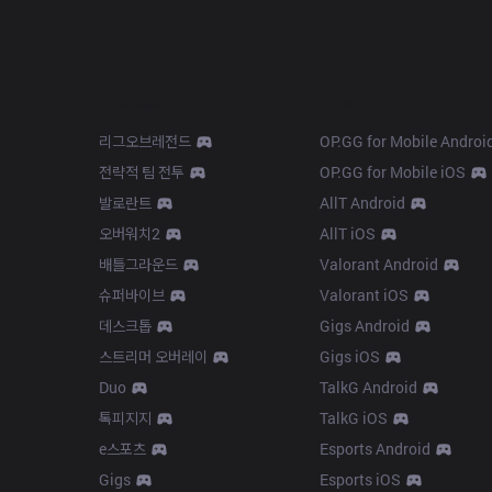
Products
Apps
리그오브레전드
OP.GG for Mobile Androi
전략적 팀 전투
OP.GG for Mobile iOS
발로란트
AllT Android
오버워치2
AllT iOS
배틀그라운드
Valorant Android
슈퍼바이브
Valorant iOS
데스크톱
Gigs Android
스트리머 오버레이
Gigs iOS
Duo
TalkG Android
톡피지지
TalkG iOS
e스포츠
Esports Android
Gigs
Esports iOS