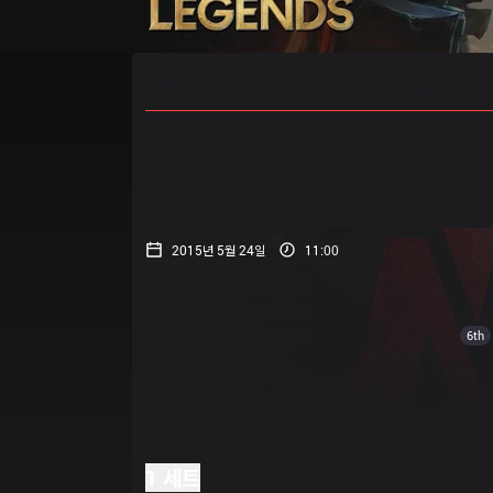
홈
경기 일정
순위
통계
승부
2015년 5월 24일
11:00
6th
1 세트