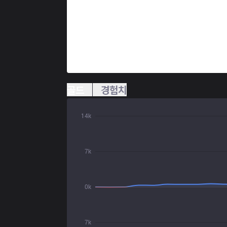
골드
경험치
14k
7k
0k
7k