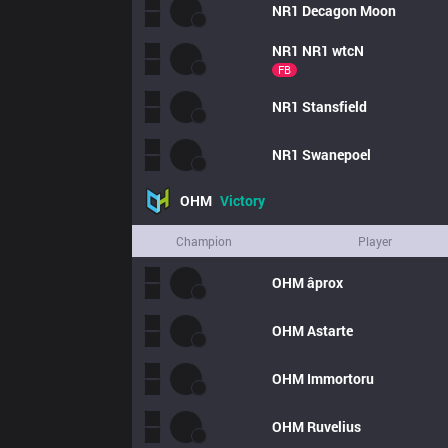
NR1
Decagon Moon
NR1
NR1 wtcN 
FB
NR1
Stansfield
NR1
Swanepoel
OHM
Victory
Champion
Player
OHM
âprox
OHM
Astarte
OHM
Immortoru
OHM
Ruvelius