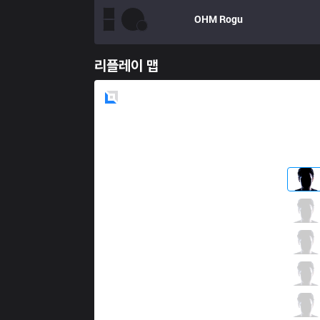
OHM
Rogu
리플레이 맵
Blue
Side
NR1
NasesUyno
3 / 6 / 7
NR1
Decagon Moon
3 / 4 / 8
NR1
NR1 wtcN
5 / 4 / 5
NR1
Stansfield
3 / 6 / 6
NR1
Swanepoel
0 / 7 / 10