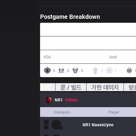
Postgame Breakdown
35:12
14 / 27 / 36
51,957
KDA
Gold
0
0
0
5
1
요약
룬 / 빌드
가한 데미지
받
NR1
Defeat
Champion
Player
NR1
NasesUyno