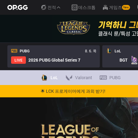
전적
데스크톱
게임즈
New
PUBG
8. 6. 목
LoL
2026 PUBG Global Series 7
BGT
LIVE
LoL
Valorant
PUBG
🌟 LCK 프로게이머에게 과외 받기!