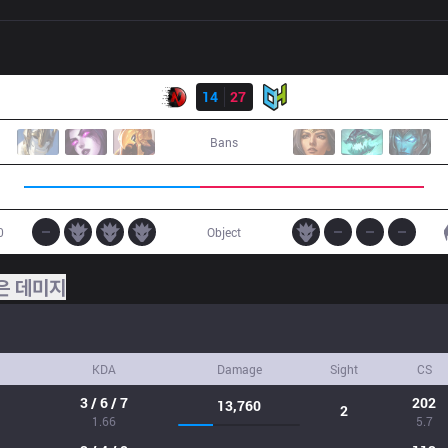
결과
NR1
14
27
OHM
Bans
0
Object
은 데미지
KDA
Damage
Sight
CS
3 / 6 / 7
202
13,760
2
1.66
5.7