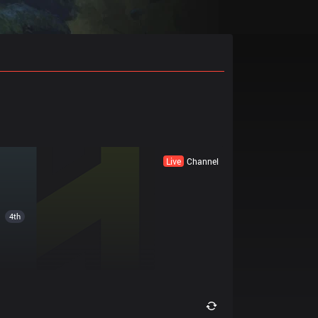
Live
Channel
4th