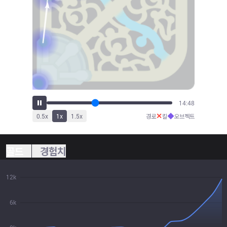
16:20
✕
◆
0.5
x
1
x
1.5
x
경로
킬
오브젝트
골드
경험치
12k
6k