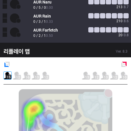
AUR
Naru
213
8.7
0 / 5 / 0
0.00
AUR
Rain
210
8.6
0 / 3 / 1
0.33
AUR
Farfetch
20
0.8
0 / 2 / 1
0.50
리플레이 맵
Ver.
8.3
Blue
Side
Red
Side
15
12
16
13
12
13
12
13
12
10