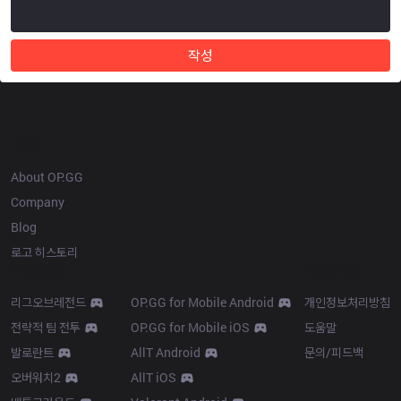
작성
OP.GG
About OP.GG
Company
Blog
로고 히스토리
Products
Resources
리그오브레전드
OP.GG for Mobile Android
개인정보처리방침
전략적 팀 전투
OP.GG for Mobile iOS
도움말
발로란트
AllT Android
문의/피드백
오버워치2
AllT iOS