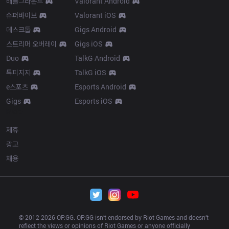
배틀그라운드
Valorant Android
슈퍼바이브
Valorant iOS
데스크톱
Gigs Android
스트리머 오버레이
Gigs iOS
Duo
TalkG Android
톡피지지
TalkG iOS
e스포츠
Esports Android
Gigs
Esports iOS
More
제휴
광고
채용
© 2012-
2026
 OP.GG. OP.GG isn’t endorsed by Riot Games and doesn’t 
reflect the views or opinions of Riot Games or anyone officially 