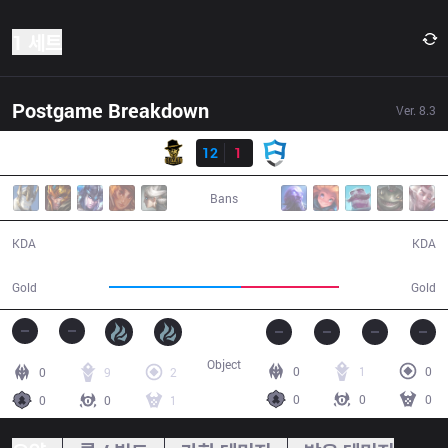
1 세트
Postgame Breakdown
Ver.
8.3
결과
RBE
12
1
AUR
24:25
Bans
12 / 1 / 27
1 / 12 / 2
KDA
KDA
49,001
36,574
Gold
Gold
Object
0
1
0
0
9
2
0
0
0
0
0
1