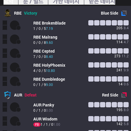
요약
룬 / 빌드
가한 데미지
받은 데미지
RBE
Victory
Blue
Side
RBE
BrokenBlade
205
8.4
1 / 0 / 5
7.19
RBE
Malrang
114
4.7
0 / 0 / 8
9.60
RBE
Cepted
273
11.2
7 / 0 / 0
8.40
RBE
HolyPhoenix
241
9.9
4 / 0 / 5
10.80
RBE
Dumbledoge
14
0.6
0 / 1 / 9
9.00
AUR
Defeat
Red
Side
AUR
Panky
195
8.0
0 / 1 / 0
0.00
AUR
Wisdom
142
5.8
1 / 1 / 0
1.00
FB