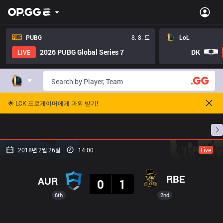
PUBG
8. 8. 토
LoL
2026 PUBG Global Series 7
DK
LIVE
🌟 LCK 프로게이머에게 과외 받기!
홈
경기 일정
순위
통계
승부 예측
프로빌
2018년 2월 26일
14:00
Live
결과
RBE
AUR
0
1
6th
2nd