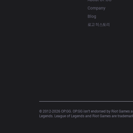
Company
Blog
로고 히스토리
© 2012-
2026
 OP.GG. OP.GG isn’t endorsed by Riot Games an
Legends. League of Legends and Riot Games are trademarks