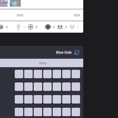
78,939
8 / 16 / 15
Gold
KDA
0
6
0
0
0
1
Blue
Side
Items