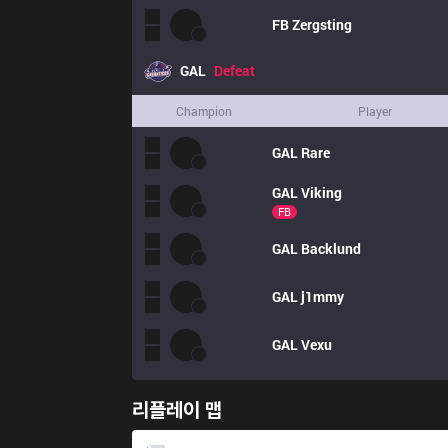
FB
Zergsting
GAL
Defeat
Champion
Player
GAL
Rare
GAL
Viking
FB
GAL
Backlund
GAL
j1mmy
GAL
Vexu
리플레이 맵