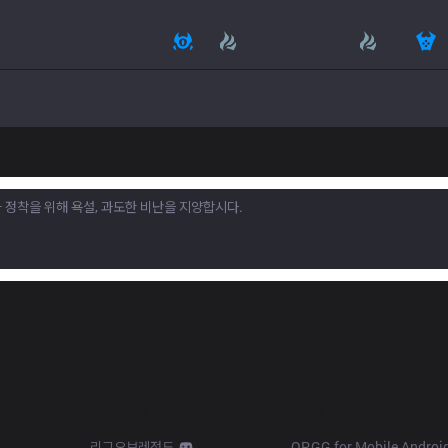
Products
Apps
리그오브레전드
OP.GG for Mobile Androi