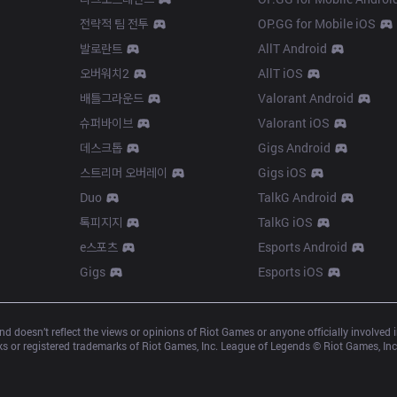
전략적 팀 전투
OP.GG for Mobile iOS
발로란트
AllT Android
오버워치2
AllT iOS
배틀그라운드
Valorant Android
슈퍼바이브
Valorant iOS
데스크톱
Gigs Android
스트리머 오버레이
Gigs iOS
Duo
TalkG Android
톡피지지
TalkG iOS
e스포츠
Esports Android
Gigs
Esports iOS
d doesn’t reflect the views or opinions of Riot Games or anyone officially involved
 or registered trademarks of Riot Games, Inc. League of Legends © Riot Games, Inc