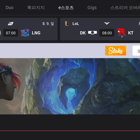
Duo
톡피지지
e스포츠
Gigs
스트리머 오버
8. 9. 일
LoL
LNG
DK
KT
07:00
08:00
 예측
프로빌드