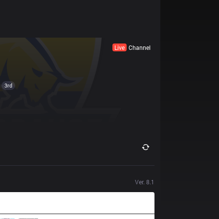
Live
Channel
3rd
Ver.
8.1