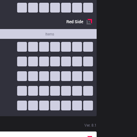
Red
Side
Items
Ver.
8.1