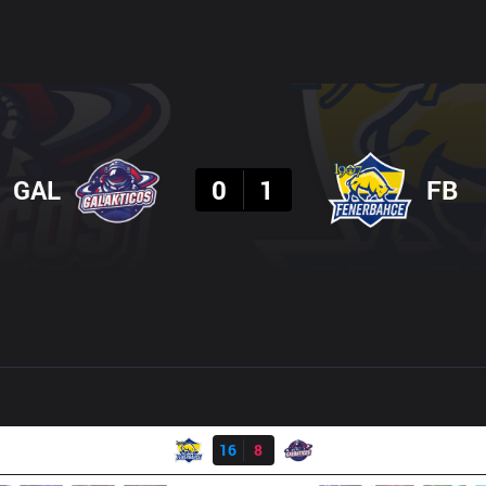
결과
GAL
0
1
FB
결과
FB
16
8
GAL