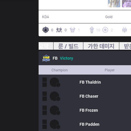
16 / 8 / 40
91,300
KDA
Gold
0
0
1
10
2
요약
룬 / 빌드
가한 데미지
받
FB
Victory
Champion
Player
FB
Thaldrin
FB
Chaser
FB
Frozen
FB
Padden