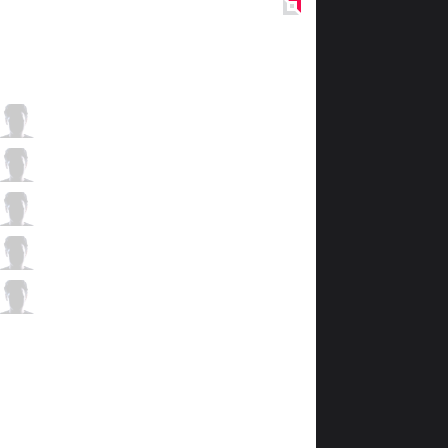
Red
Side
GAL
Rare
0 / 4 / 3
GAL
Viking
2 / 4 / 4
GAL
Backlund
4 / 3 / 2
GAL
j1mmy
2 / 2 / 2
GAL
Vexu
0 / 3 / 4