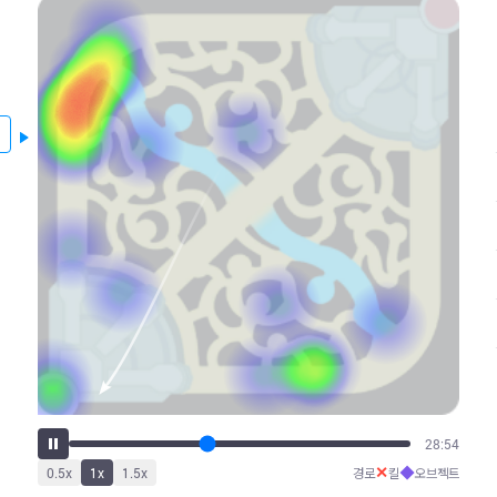
35:22
✕
◆
0.5
x
1
x
1.5
x
경로
킬
오브젝트