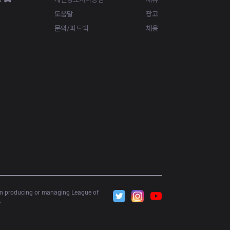
도움말
광고
문의/피드백
채용
 in producing or managing League of 
.