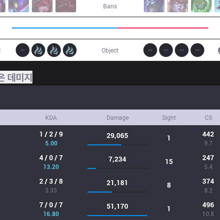
Bans
1
Object
은 데미지
KDA
Damage
Sight
CS
1 / 2 / 9
442
29,065
1
5.00
9.7
4 / 0 / 7
247
7,234
15
13.20
5.4
2 / 3 / 8
374
21,181
8
3.33
8.2
7 / 0 / 7
496
51,170
1
16.80
10.8