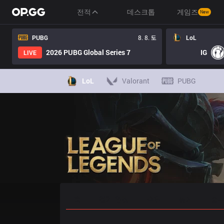
전적
데스크톱
게임즈
New
PUBG
8. 8. 토
LoL
2026 PUBG Global Series 7
IG
LIVE
LoL
Valorant
PUBG
홈
경기 일정
순위
통계
승부