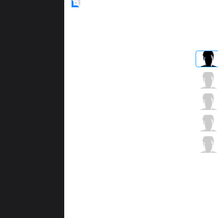
Blue
Side
FB
Thaldrin
1 / 2 / 9
FB
Chaser
4 / 0 / 7
FB
Frozen
2 / 3 / 8
FB
Padden
7 / 0 / 7
FB
Zergsting
2 / 3 / 9