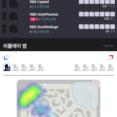
RBE
Cepted
347
11.0
3 / 1 / 7
10.00
RBE
HolyPhoenix
306
9.7
5 / 1 / 7
12.00
FB
RBE
Dumbledoge
96
3.0
0 / 2 / 11
5.50
리플레이 맵
Ver.
8.1
Blue
Side
Red
Side
16
13
16
13
12
16
15
17
16
13