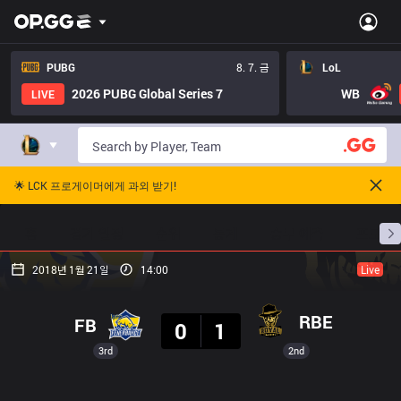
PUBG
8. 7. 금
LoL
2026 PUBG Global Series 7
WB
LIVE
🌟 LCK 프로게이머에게 과외 받기!
홈
경기 일정
순위
통계
승부 예측
프로빌
2018년 1월 21일
14:00
Live
결과
RBE
FB
0
1
3rd
2nd