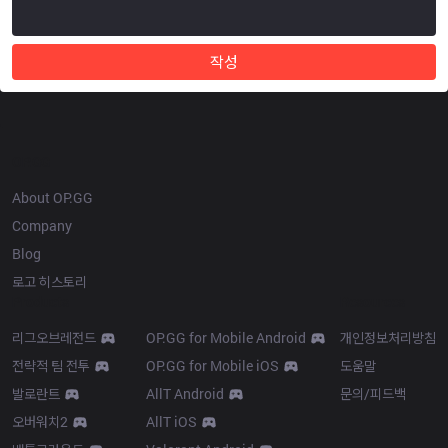
작성
OP.GG
About OP.GG
Company
Blog
로고 히스토리
Products
Resources
리그오브레전드
OP.GG for Mobile Android
개인정보처리방침
전략적 팀 전투
OP.GG for Mobile iOS
도움말
발로란트
AllT Android
문의/피드백
오버워치2
AllT iOS