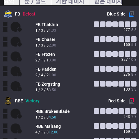
요약
룬 / 빌드
가한 데미지
받은 데미지
FB
Defeat
Blue
Side
FB
Thaldrin
277
8.8
1 / 3 / 3
1.33
FB
Chaser
160
5.1
1 / 3 / 5
2.00
FB
Frozen
327
10.3
2 / 1 / 1
3.00
FB
Padden
276
8.7
2 / 4 / 2
1.00
FB
Zergsting
103
3.3
1 / 2 / 6
3.50
RBE
Victory
Red
Side
RBE
BrokenBlade
243
7.7
1 / 2 / 8
4.50
RBE
Malrang
169
5.3
4 / 1 / 8
12.00