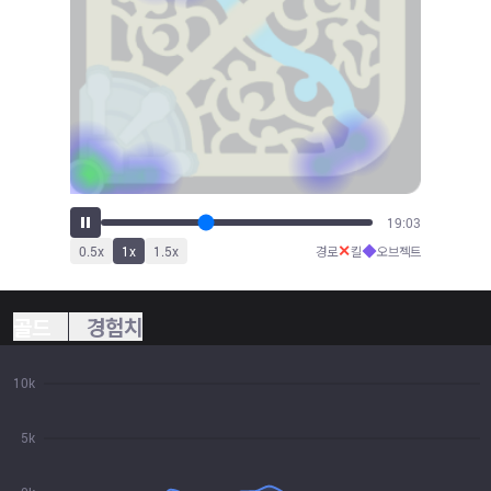
20:40
✕
◆
0.5
x
1
x
1.5
x
경로
킬
오브젝트
골드
경험치
10k
5k