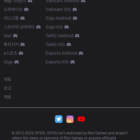
배틀그라운드
Valorant Android
슈퍼바이브
Valorant iOS
데스크톱
Gigs Android
스트리머 오버레이
Gigs iOS
Duo
TalkG Android
톡피지지
TalkG iOS
e스포츠
Esports Android
Gigs
Esports iOS
More
제휴
광고
채용
© 2012-
2026
 OP.GG. OP.GG isn’t endorsed by Riot Games and doesn’t 
reflect the views or opinions of Riot Games or anyone officially 