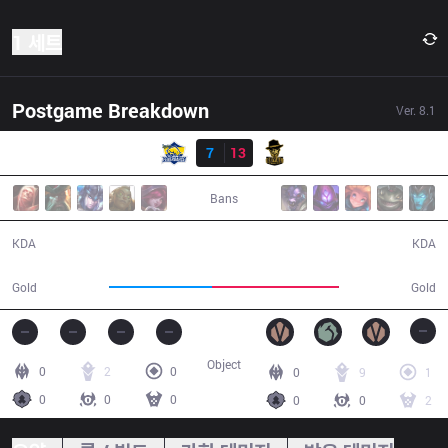
1 세트
Postgame Breakdown
Ver.
8.1
결과
FB
7
13
RBE
31:38
Bans
7 / 13 / 17
13 / 7 / 41
KDA
KDA
52,547
65,250
Gold
Gold
Object
0
2
0
0
9
1
0
0
0
0
0
2