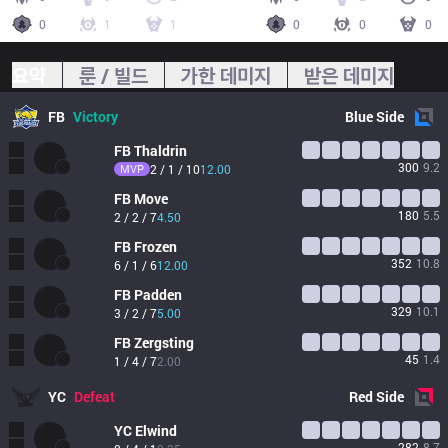
0
1
1
0
0
0
요약
룬 / 빌드
가한 데미지
받은 데미지
FB
Victory
Blue
Side
FB
Thaldrin
300
9.2
MVP
2 / 1 / 10
12.00
FB
Move
180
5.5
2 / 2 / 7
4.50
FB
Frozen
352
10.8
6 / 1 / 6
12.00
FB
Padden
329
10.1
3 / 2 / 7
5.00
FB
Zergsting
45
1.4
1 / 4 / 7
2.00
YC
Defeat
Red
Side
YC
Elwind
282
8.7