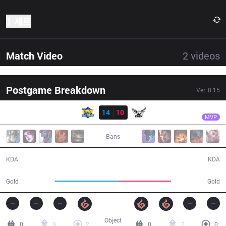
1 세트
Match Video
2
videos
Postgame Breakdown
Ver.
8.15
결과
FB
Thaldrin
FB
14
10
YC
32:32
MVP
Bans
14 / 10 / 37
10 / 14 / 18
KDA
KDA
63,620
51,746
Gold
Gold
Object
0
9
2
0
2
0