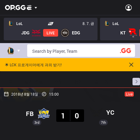
LoL
8. 7. 금
LoL
JDG
EDG
KT
LIVE
🌟 LCK 프로게이머에게 과외 받기!
홈
경기 일정
순위
통계
승부 예측
프로빌
2018년 8월 18일
15:00
Live
결과
YC
FB
1
0
3rd
7th