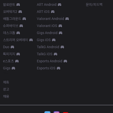
발로란트
AllT Android
문의/피드백
오버워치2
AllT iOS
배틀그라운드
Valorant Android
슈퍼바이브
Valorant iOS
데스크톱
Gigs Android
스트리머 오버레이
Gigs iOS
Duo
TalkG Android
톡피지지
TalkG iOS
e스포츠
Esports Android
Gigs
Esports iOS
More
제휴
광고
채용