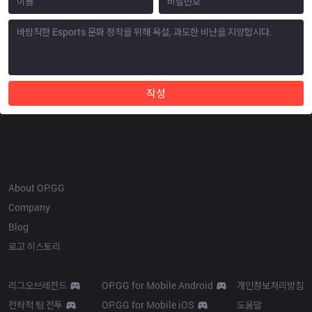
작성
OP.GG
About OP.GG
Company
Blog
로고 히스토리
Products
Resources
리그오브레전드
OP.GG for Mobile Android
개인정보처리방침
전략적 팀 전투
OP.GG for Mobile iOS
도움말