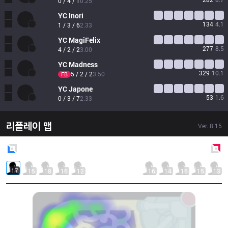
0 / 4 / 1
0.25
YC
Inori
134
4.1
1 / 3 / 6
2.33
YC
MagiFelix
277
8.5
4 / 2 / 2
3.00
YC
Madness
329
10.1
5 / 2 / 2
3.50
FB
YC
Japone
53
1.6
0 / 3 / 7
2.33
리플레이 맵
Ver.
8.15
Blue
Side
Red
Side
17
15
18
16
12
16
14
16
15
13