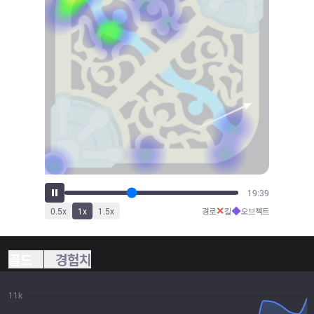
21:43
✕
◆
0.5
x
1
x
1.5
x
경로
킬
오브젝트
골드
경험치
11k