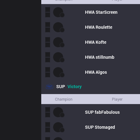
HWA
StarScreen
HWA
Roulette
HWA
Kofte
HWA
stillnumb
HWA
Algos
SUP
Victory
Champion
Player
SUP
fabFabulous
SUP
Stomaged