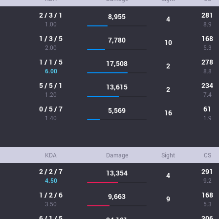
2 / 3 / 1
281
8,955
4
1.00
8.9
1 / 3 / 5
168
7,780
10
2.00
5.3
1 / 1 / 5
278
17,508
2
6.00
8.8
5 / 5 / 1
234
13,615
2
1.20
7.4
0 / 5 / 7
61
5,569
16
1.40
1.9
KDA
Damage
Sight
CS
2 / 2 / 7
291
13,354
4
4.50
9.2
1 / 2 / 6
168
9,663
9
3.50
5.3
6 / 1 / 5
306