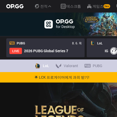
전적
데스크톱
게임즈
New
PUBG
8. 6. 목
LoL
2026 PUBG Global Series 7
IG
LIVE
LoL
Valorant
PUBG
🌟 LCK 프로게이머에게 과외 받기!