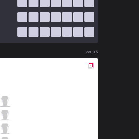
Ver.
9.5
Red
Side
SUP
fabFabulous
2 / 2 / 7
SUP
Stomaged
1 / 2 / 6
SUP
Frozen
6 / 1 / 5