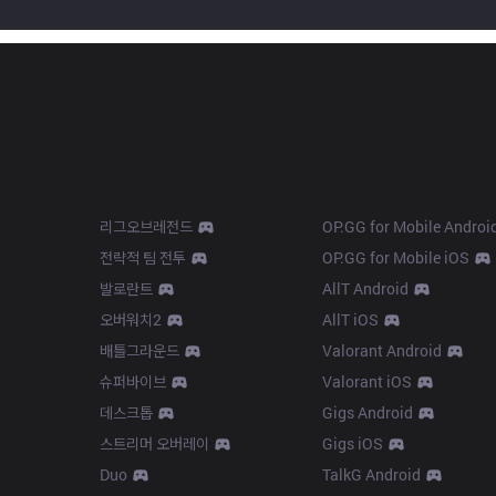
Products
Apps
리그오브레전드
OP.GG for Mobile Androi
전략적 팀 전투
OP.GG for Mobile iOS
발로란트
AllT Android
오버워치2
AllT iOS
배틀그라운드
Valorant Android
슈퍼바이브
Valorant iOS
데스크톱
Gigs Android
스트리머 오버레이
Gigs iOS
Duo
TalkG Android