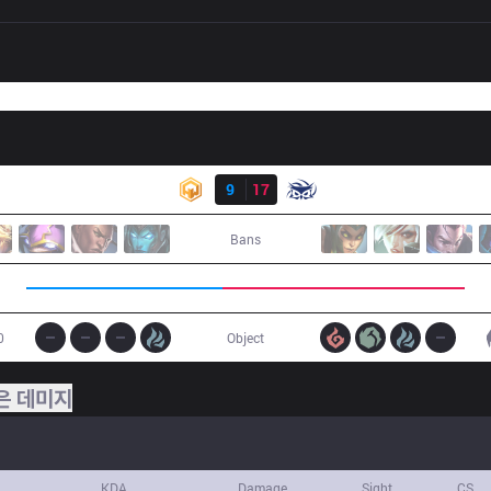
결과
HWA
9
17
SUP
Bans
0
Object
은 데미지
KDA
Damage
Sight
CS