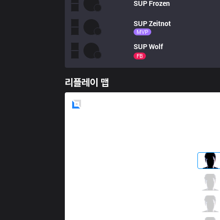
SUP
Frozen
SUP
Zeitnot
MVP
SUP
Wolf
FB
리플레이 맵
Blue
Side
HWA
StarScreen
2 / 3 / 1
HWA
Roulette
1 / 3 / 5
HWA
Kofte
1 / 1 / 5