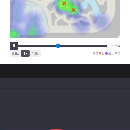
25:56
✕
◆
0.5
x
1
x
1.5
x
경로
킬
오브젝트