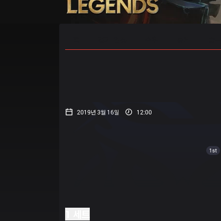
홈
경기 일정
순위
통계
승부
2019년 3월 16일
12:00
1st
1 세트