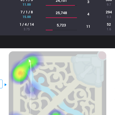
24,101
3
11.00
9.7
7 / 1 / 8
294
25,748
4
15.00
9.3
1 / 4 / 14
52
5,723
11
3.75
1.6