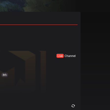
Live
Channel
8th