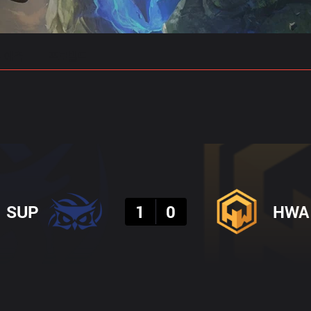
 예측
프로빌드
결과
SUP
1
0
HWA