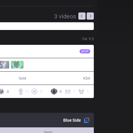
3
videos
Ver.
9.5
SUP
Zeitnot
MVP
62,415
17 / 9 / 40
Gold
KDA
0
11
3
0
1
1
Blue
Side
Items