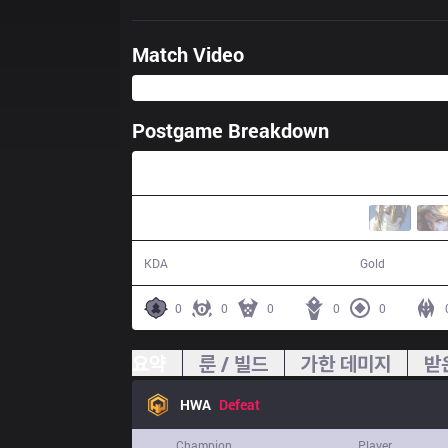
Match Video
Postgame Breakdown
31:36
9 / 17 / 19
50,745
KDA
Gold
0
0
0
0
0
요약
룬 / 빌드
가한 데미지
받
HWA
Defeat
Champion
Player