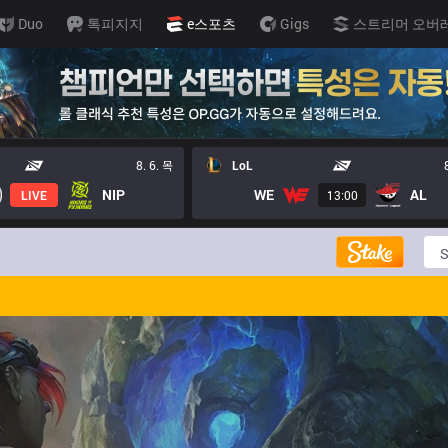
Duo
톡피지지
e스포츠
Gigs
스트리머 오버
8. 6. 목
LoL
NIP
WE
AL
LIVE
13:00