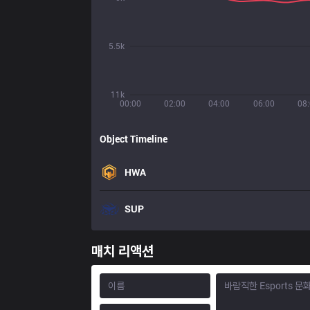
5.5k
11k
00:00
02:00
04:00
06:00
08
Object Timeline
HWA
SUP
매치 리액션