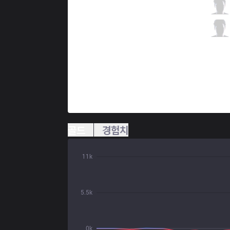
HWA
stillnumb
5 / 5 / 1
HWA
Algos
0 / 5 / 7
골드
경험치
11k
5.5k
0k