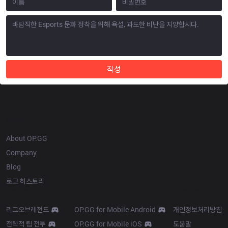
작성
OP.GG
About OP.GG
Company
Blog
로고 히스토리
Products
Resources
리그오브레전드
OP.GG for Mobile Android
개인정보처리방침
전략적 팀 전투
OP.GG for Mobile iOS
도움말