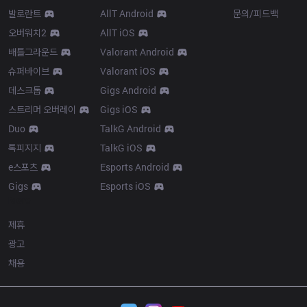
발로란트
AllT Android
문의/피드백
오버워치2
AllT iOS
배틀그라운드
Valorant Android
슈퍼바이브
Valorant iOS
데스크톱
Gigs Android
스트리머 오버레이
Gigs iOS
Duo
TalkG Android
톡피지지
TalkG iOS
e스포츠
Esports Android
Gigs
Esports iOS
More
제휴
광고
채용