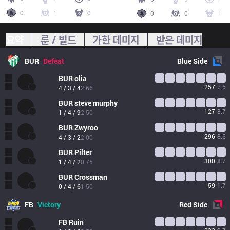
0
1
0
0
0
1
요약
룬 / 빌드
가한 데미지
받은 데미지
BUR
Defeat
Blue
Side
BUR
olia
257
7.5
4 / 3 / 4
2.66
BUR
steve murphy
127
3.7
1 / 4 / 9
2.50
BUR
Zwyroo
296
8.6
4 / 3 / 2
2.00
BUR
Pilter
300
8.7
1 / 4 / 2
0.75
BUR
Crossman
59
1.7
0 / 4 / 6
1.50
FB
Victory
Red
Side
FB
Ruin