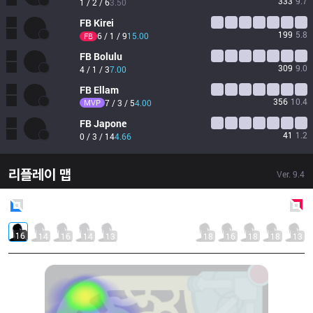
333
9.7
1 / 2 / 6
3.50
FB
Kirei
199
5.8
6 / 1 / 9
15.00
FB
FB
Bolulu
309
9.0
4 / 1 / 3
7.00
FB
Ellam
356
10.4
MVP
7 / 3 / 5
4.00
FB
Japone
41
1.2
0 / 3 / 14
4.66
리플레이 맵
Ver.
9.4
Blue
Side
Red
Side
16
14
16
14
13
18
16
18
18
13