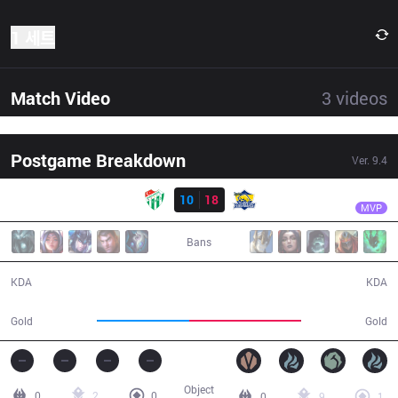
1 세트
Match Video
3
videos
Postgame Breakdown
Ver.
9.4
결과
FB
Ellam
BUR
10
18
FB
34:18
MVP
Bans
10 / 18 / 23
18 / 10 / 37
KDA
KDA
55,209
67,218
Gold
Gold
Object
0
2
0
0
9
1