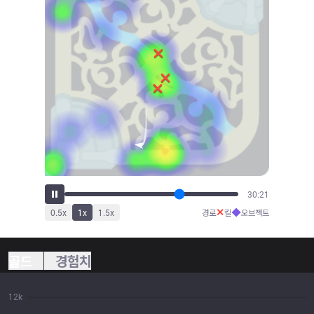
31:30
✕
◆
0.5
x
1
x
1.5
x
경로
킬
오브젝트
골드
경험치
12k