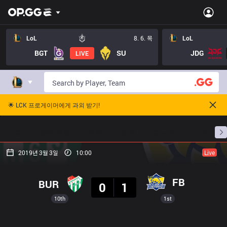
LoL
8. 6. 목
LoL
BGT
SU
JDG
LIVE
🌟 LCK 프로게이머에게 과외 받기!
홈
경기 일정
순위
통계
승부 예측
프로빌
2019년 3월 3일
10:00
Live
결과
FB
BUR
0
1
10th
1st