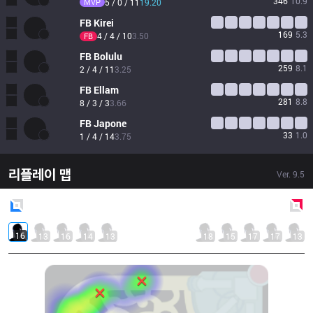
346
10.9
MVP
5 / 0 / 11
19.20
FB
Kirei
169
5.3
4 / 4 / 10
3.50
FB
FB
Bolulu
259
8.1
2 / 4 / 11
3.25
FB
Ellam
281
8.8
8 / 3 / 3
3.66
FB
Japone
33
1.0
1 / 4 / 14
3.75
리플레이 맵
Ver.
9.5
Blue
Side
Red
Side
16
13
16
14
13
18
15
17
17
13