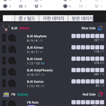
0
0
0
0
1
2
요약
룬 / 빌드
가한 데미지
받은 데미지
BJK
Defeat
Blue
Side
BJK
Mayhem
227
7.1
8 / 5 / 4
2.40
BJK
Kireas
118
3.7
2 / 4 / 7
2.25
BJK
Umut
274
8.6
1 / 2 / 12
6.50
BJK
HolyPhoenix
241
7.6
3 / 4 / 11
3.50
BJK
Kairos
62
1.9
1 / 5 / 13
2.80
FB
Victory
Red
Side
FB
Ruin