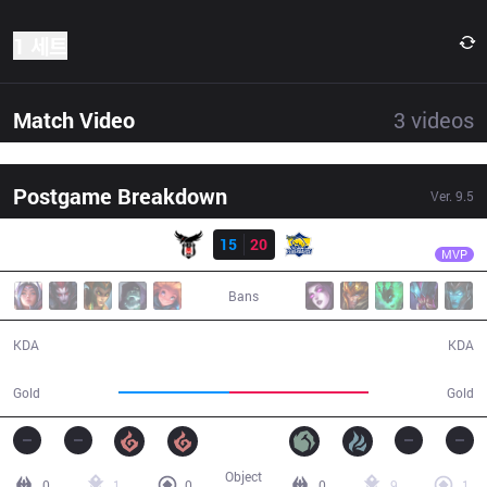
1 세트
Match Video
3
videos
Postgame Breakdown
Ver.
9.5
결과
FB
Ruin
BJK
15
20
FB
31:51
MVP
Bans
15 / 20 / 47
20 / 15 / 49
KDA
KDA
52,039
65,123
Gold
Gold
Object
0
1
0
0
9
1