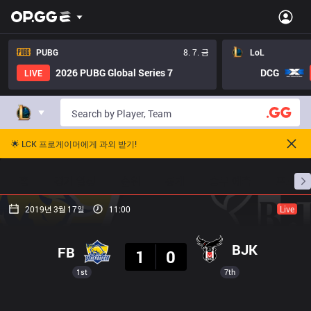
PUBG
8. 7. 금
LoL
2026 PUBG Global Series 7
DCG
LIVE
🌟 LCK 프로게이머에게 과외 받기!
홈
경기 일정
순위
통계
승부 예측
프로빌
2019년 3월 17일
11:00
Live
결과
BJK
FB
1
0
1st
7th