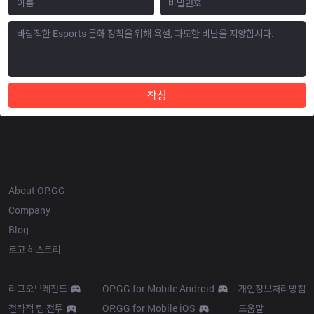
작성
OP.GG
About OP.GG
Company
Blog
로고 히스토리
Products
Resources
리그오브레전드
OP.GG for Mobile Android
개인정보처리방침
전략적 팀 전투
OP.GG for Mobile iOS
도움말