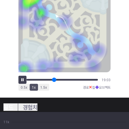
21:02
✕
◆
0.5
x
1
x
1.5
x
경로
킬
오브젝트
골드
경험치
11k