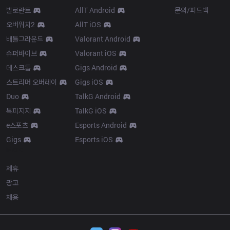
발로란트
AllT Android
문의/피드백
오버워치2
AllT iOS
배틀그라운드
Valorant Android
슈퍼바이브
Valorant iOS
데스크톱
Gigs Android
스트리머 오버레이
Gigs iOS
Duo
TalkG Android
톡피지지
TalkG iOS
e스포츠
Esports Android
Gigs
Esports iOS
More
제휴
광고
채용