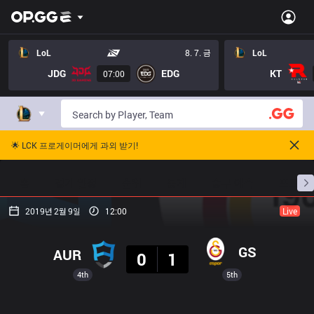
LoL
8. 7. 금
LoL
JDG
EDG
KT
07:00
🌟 LCK 프로게이머에게 과외 받기!
홈
경기 일정
순위
통계
승부 예측
프로빌
2019년 2월 9일
12:00
Live
결과
GS
AUR
0
1
4th
5th