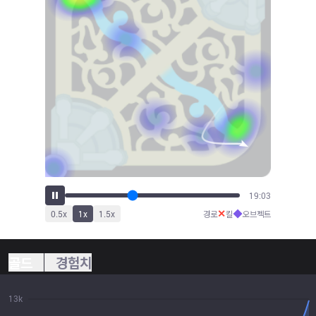
20:58
✕
◆
0.5
x
1
x
1.5
x
경로
킬
오브젝트
골드
경험치
13k