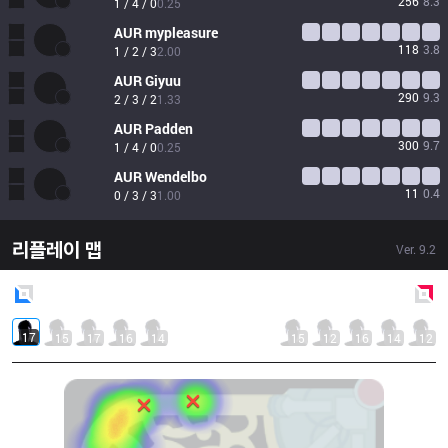
256
8.3
1 / 4 / 0
0.25
AUR
mypleasure
118
3.8
1 / 2 / 3
2.00
AUR
Giyuu
290
9.3
2 / 3 / 2
1.33
AUR
Padden
300
9.7
1 / 4 / 0
0.25
AUR
Wendelbo
11
0.4
0 / 3 / 3
1.00
리플레이 맵
Ver.
9.2
Blue
Side
Red
Side
17
15
17
16
14
15
12
16
14
12