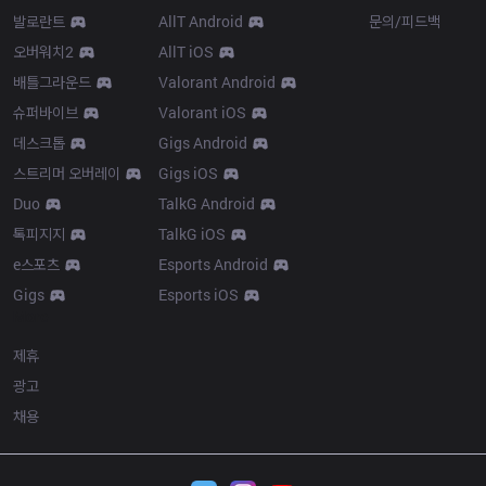
발로란트
AllT Android
문의/피드백
오버워치2
AllT iOS
배틀그라운드
Valorant Android
슈퍼바이브
Valorant iOS
데스크톱
Gigs Android
스트리머 오버레이
Gigs iOS
Duo
TalkG Android
톡피지지
TalkG iOS
e스포츠
Esports Android
Gigs
Esports iOS
More
제휴
광고
채용