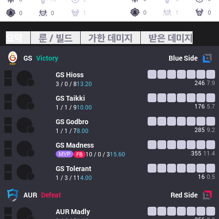
0
1
0
0
0
1
요약
룬 / 빌드
가한 데미지
받은 데미지
GS
Victory
Blue
Side
GS
Hioss
246
7.9
3 / 0 / 8
13.20
GS
Taikki
176
5.7
1 / 1 / 9
10.00
GS
Godbro
285
9.2
1 / 1 / 7
8.00
GS
Madness
355
11.4
MVP
10 / 0 / 3
15.60
FB
GS
Tolerant
16
0.5
1 / 3 / 11
4.00
AUR
Defeat
Red
Side
AUR
Madly