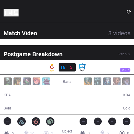
1 세트
Match Video
3
videos
Postgame Breakdown
Ver.
9.2
결과
GS
Madness
GS
16
5
AUR
31:01
MVP
Bans
16 / 5 / 38
5 / 16 / 8
KDA
KDA
61,414
48,659
Gold
Gold
Object
0
2
0
0
10
2