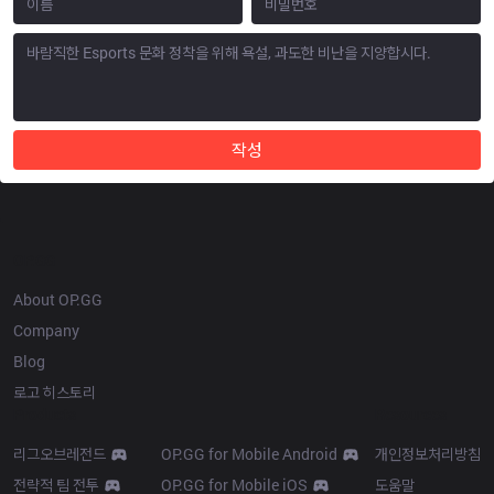
작성
OP.GG
About OP.GG
Company
Blog
로고 히스토리
Products
Resources
리그오브레전드
OP.GG for Mobile Android
개인정보처리방침
전략적 팀 전투
OP.GG for Mobile iOS
도움말