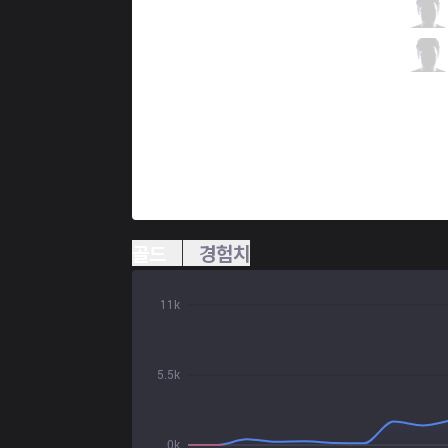
BJK
HolyPhoenix
4 / 0 / 10
BJK
Anthrax
1 / 0 / 14
골드
경험치
11k
5.5k
0k