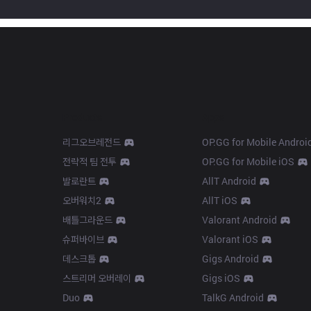
Products
Apps
리그오브레전드
OP.GG for Mobile Androi
전략적 팀 전투
OP.GG for Mobile iOS
발로란트
AllT Android
오버워치2
AllT iOS
배틀그라운드
Valorant Android
슈퍼바이브
Valorant iOS
데스크톱
Gigs Android
스트리머 오버레이
Gigs iOS
Duo
TalkG Android