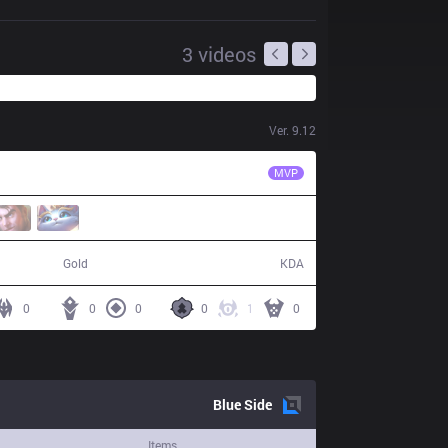
3
videos
Ver.
9.12
BJK
Mayhem
MVP
53,102
6 / 16 / 13
Gold
KDA
0
0
0
0
1
0
Blue
Side
Items