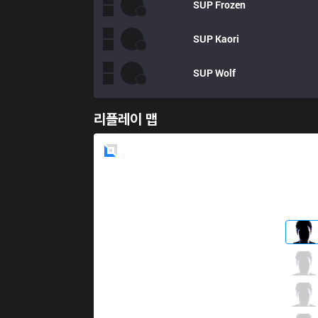
SUP
Frozen
SUP
Kaori
SUP
Wolf
리플레이 맵
Blue
Side
BJK
Mayhem
1 / 1 / 6
BJK
Robin
5 / 2 / 6
BJK
Giyuu
5 / 3 / 2