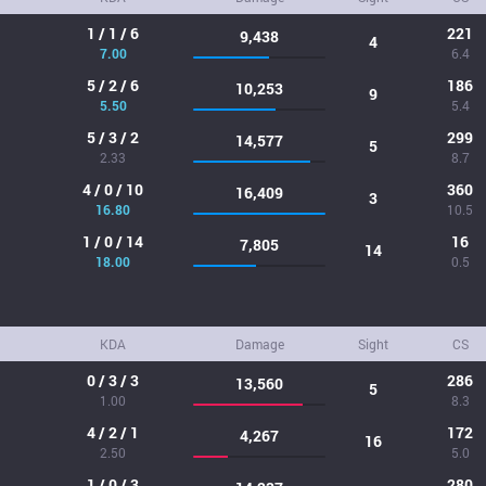
1 / 1 / 6
221
9,438
4
7.00
6.4
5 / 2 / 6
186
10,253
9
5.50
5.4
5 / 3 / 2
299
14,577
5
2.33
8.7
4 / 0 / 10
360
16,409
3
16.80
10.5
1 / 0 / 14
16
7,805
14
18.00
0.5
KDA
Damage
Sight
CS
0 / 3 / 3
286
13,560
5
1.00
8.3
4 / 2 / 1
172
4,267
16
2.50
5.0
1 / 0 / 3
280