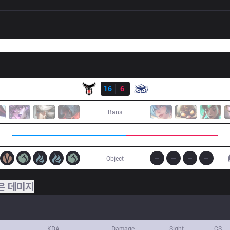
결과
BJK
16
6
SUP
Bans
Object
은 데미지
KDA
Damage
Sight
CS