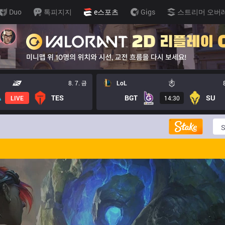
Duo
톡피지지
e스포츠
Gigs
스트리머 오버
8. 7. 금
LoL
TES
BGT
SU
LIVE
14:30