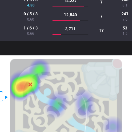
14,237
7
4.80
8.1
0 / 5 / 3
241
12,540
7
0.60
7.0
1 / 6 / 3
53
3,711
17
0.66
1.5