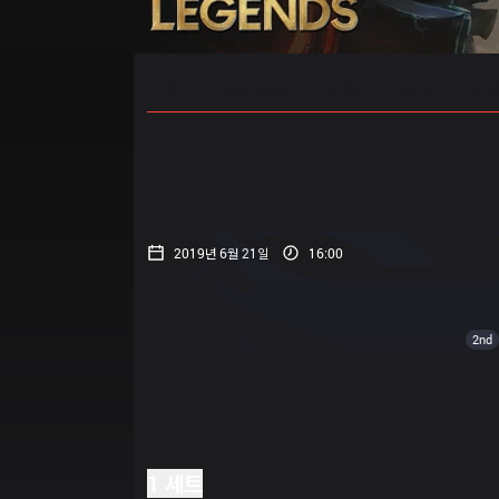
홈
경기 일정
순위
통계
승부
2019년 6월 21일
16:00
2nd
1 세트