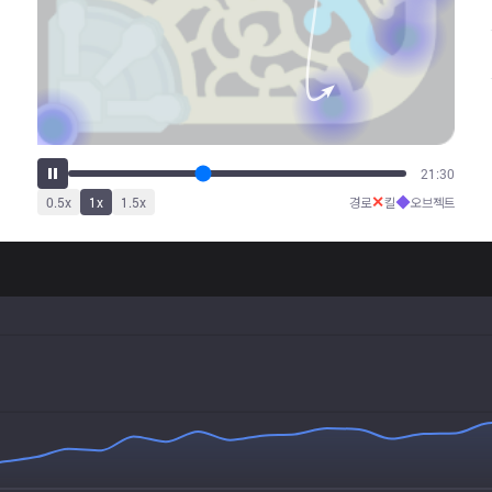
26:55
✕
◆
0.5
x
1
x
1.5
x
경로
킬
오브젝트