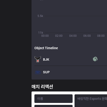
5.5k
11k
00:00
02:00
04:00
06:00
08:00
Object Timeline
BJK
SUP
매치 리액션