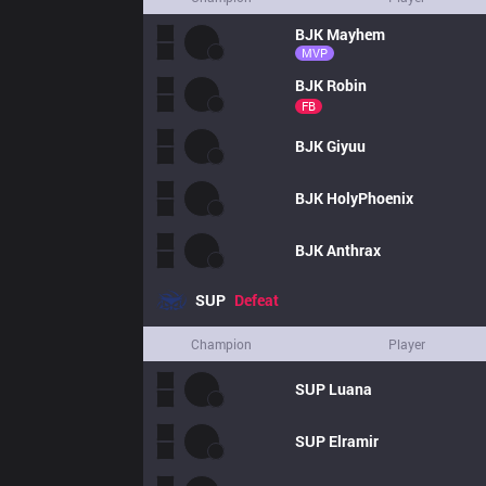
BJK
Mayhem
MVP
BJK
Robin
FB
BJK
Giyuu
BJK
HolyPhoenix
BJK
Anthrax
SUP
Defeat
Champion
Player
SUP
Luana
SUP
Elramir