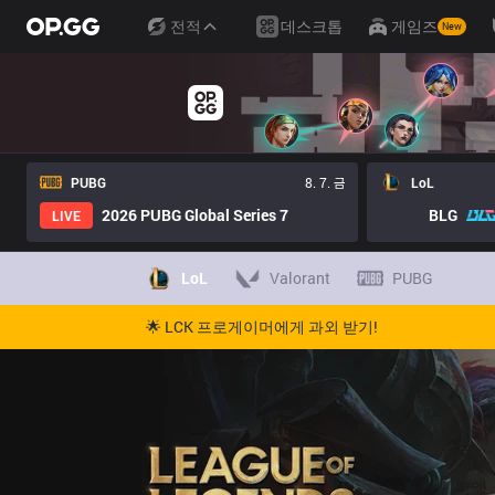
전적
데스크톱
게임즈
New
PUBG
8. 7. 금
LoL
2026 PUBG Global Series 7
BLG
LIVE
LoL
Valorant
PUBG
🌟 LCK 프로게이머에게 과외 받기!