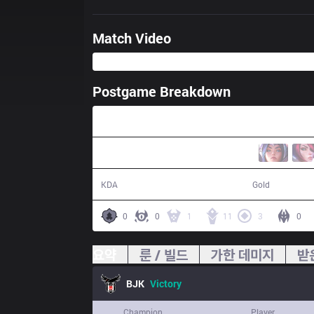
Match Video
Postgame Breakdown
34:24
16 / 6 / 38
65,268
KDA
Gold
0
0
1
11
3
0
요약
룬 / 빌드
가한 데미지
받
BJK
Victory
Champion
Player