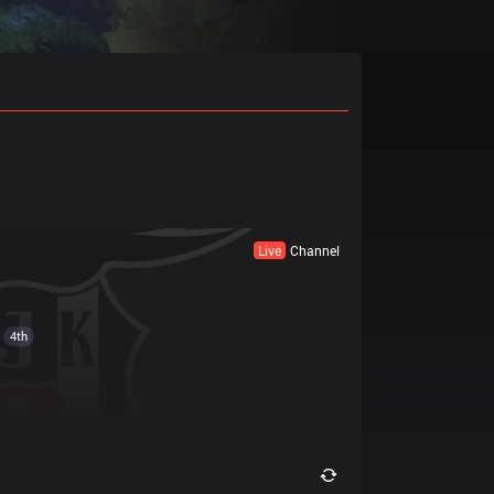
Live
Channel
4th