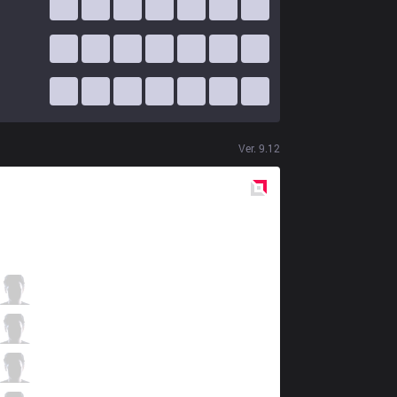
Ver.
9.12
Red
Side
SUP
Luana
0 / 3 / 3
SUP
Elramir
4 / 2 / 1
SUP
Frozen
1 / 0 / 3