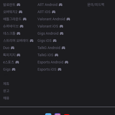
발로란트
AllT Android
문의/피드백
오버워치2
AllT iOS
배틀그라운드
Valorant Android
슈퍼바이브
Valorant iOS
데스크톱
Gigs Android
스트리머 오버레이
Gigs iOS
Duo
TalkG Android
톡피지지
TalkG iOS
e스포츠
Esports Android
Gigs
Esports iOS
More
제휴
광고
채용