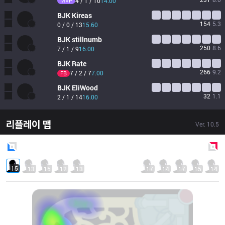
MVP
4 / 1 / 10
14.00
BJK
Kireas
154
5.3
0 / 0 / 13
15.60
BJK
stillnumb
250
8.6
7 / 1 / 9
16.00
BJK
Rate
266
9.2
7 / 2 / 7
7.00
FB
BJK
EliWood
32
1.1
2 / 1 / 14
16.00
리플레이 맵
Ver.
10.5
Blue
Side
Red
Side
15
13
15
12
13
17
14
17
15
14