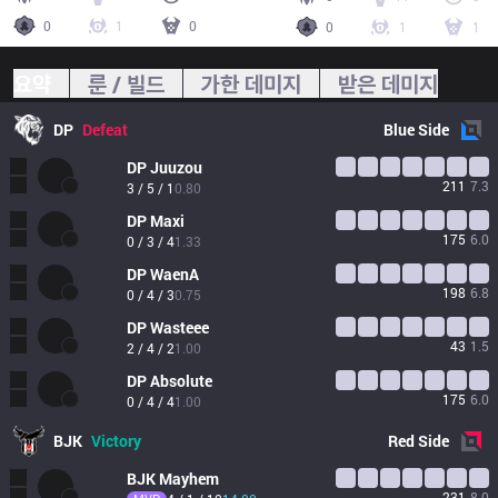
0
1
0
0
1
1
요약
룬 / 빌드
가한 데미지
받은 데미지
DP
Defeat
Blue
Side
DP
Juuzou
211
7.3
3 / 5 / 1
0.80
DP
Maxi
175
6.0
0 / 3 / 4
1.33
DP
WaenA
198
6.8
0 / 4 / 3
0.75
DP
Wasteee
43
1.5
2 / 4 / 2
1.00
DP
Absolute
175
6.0
0 / 4 / 4
1.00
BJK
Victory
Red
Side
BJK
Mayhem
231
8.0