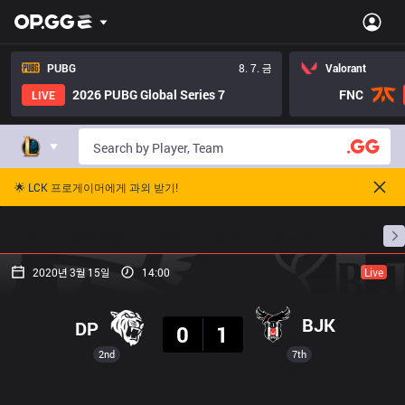
PUBG
8. 7. 금
Valorant
2026 PUBG Global Series 7
FNC
LIVE
🌟 LCK 프로게이머에게 과외 받기!
홈
경기 일정
순위
통계
승부 예측
프로빌
2020년 3월 15일
14:00
Live
결과
BJK
DP
0
1
2nd
7th