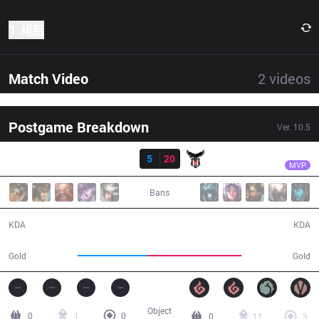
1 세트
Match Video
2
videos
Postgame Breakdown
Ver.
10.5
결과
BJK
Mayhem
DP
5
20
BJK
29:02
MVP
Bans
5 / 20 / 14
20 / 5 / 53
KDA
KDA
42,623
57,422
Gold
Gold
Object
0
1
0
0
11
3