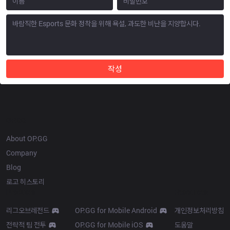
작성
OP.GG
About OP.GG
Company
Blog
로고 히스토리
Products
Resources
리그오브레전드
OP.GG for Mobile Android
개인정보처리방침
전략적 팀 전투
OP.GG for Mobile iOS
도움말