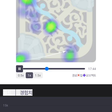
19:24
✕
◆
0.5
x
1
x
1.5
x
경로
킬
오브젝트
골드
경험치
15k