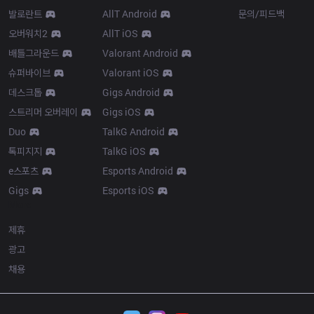
발로란트
AllT Android
문의/피드백
오버워치2
AllT iOS
배틀그라운드
Valorant Android
슈퍼바이브
Valorant iOS
데스크톱
Gigs Android
스트리머 오버레이
Gigs iOS
Duo
TalkG Android
톡피지지
TalkG iOS
e스포츠
Esports Android
Gigs
Esports iOS
More
제휴
광고
채용