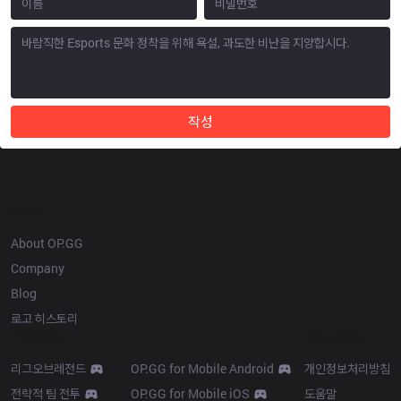
작성
OP.GG
About OP.GG
Company
Blog
로고 히스토리
Products
Resources
리그오브레전드
OP.GG for Mobile Android
개인정보처리방침
전략적 팀 전투
OP.GG for Mobile iOS
도움말