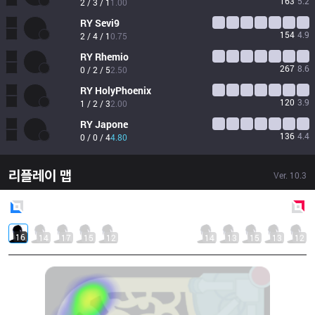
163
5.2
2 / 3 / 1
1.00
RY
Sevi9
154
4.9
2 / 4 / 1
0.75
RY
Rhemio
267
8.6
0 / 2 / 5
2.50
RY
HolyPhoenix
120
3.9
1 / 2 / 3
2.00
RY
Japone
136
4.4
0 / 0 / 4
4.80
리플레이 맵
Ver.
10.3
Blue
Side
Red
Side
16
14
17
15
12
14
13
15
13
12