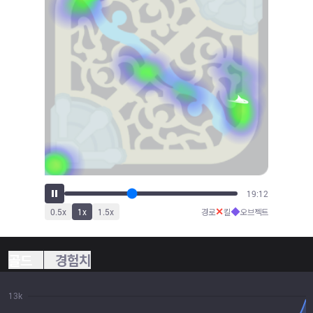
21:15
✕
◆
0.5
x
1
x
1.5
x
경로
킬
오브젝트
골드
경험치
13k