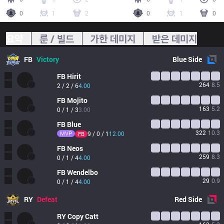
0
1
2
0
1
0
요약
룬 / 빌드
가한 데미지
받은 데미지
FB
Victory
Blue
Side
FB
Hirit
264
8.5
2 / 2 / 6
4.00
FB
Mojito
163
5.2
0 / 1 / 3
3.00
FB
Blue
322
10.3
MVP
9 / 0 / 1
12.00
FB
FB
Neos
259
8.3
0 / 1 / 4
4.00
FB
Wendelbo
29
0.9
0 / 1 / 4
4.00
RY
Defeat
Red
Side
RY
Copy Catt