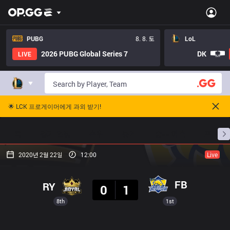
PUBG
8. 8. 토
LoL
2026 PUBG Global Series 7
DK
LIVE
🌟 LCK 프로게이머에게 과외 받기!
홈
경기 일정
순위
통계
승부 예측
프로빌
2020년 2월 22일
12:00
Live
결과
FB
RY
0
1
8th
1st