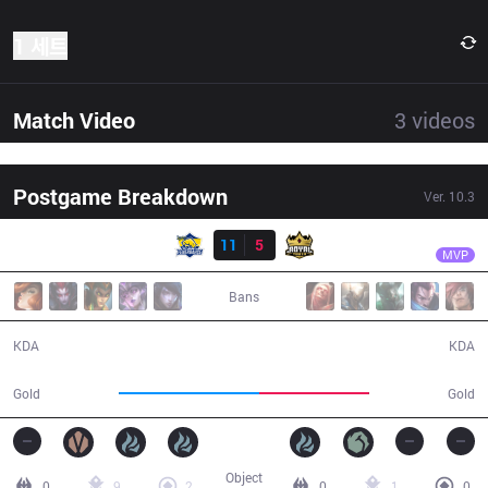
1 세트
Match Video
3
videos
Postgame Breakdown
Ver.
10.3
결과
FB
Blue
FB
11
5
RY
31:09
MVP
Bans
11 / 5 / 18
5 / 11 / 14
KDA
KDA
57,749
45,341
Gold
Gold
Object
0
9
2
0
1
0