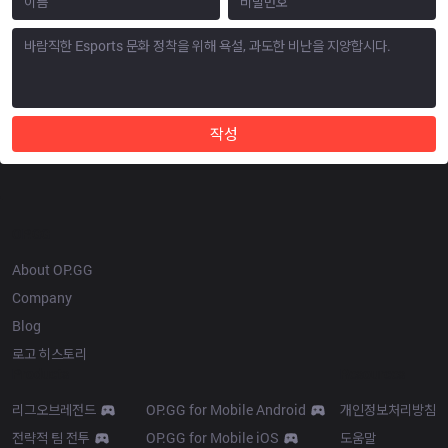
작성
OP.GG
About OP.GG
Company
Blog
로고 히스토리
Products
Resources
리그오브레전드
OP.GG for Mobile Android
개인정보처리방침
전략적 팀 전투
OP.GG for Mobile iOS
도움말