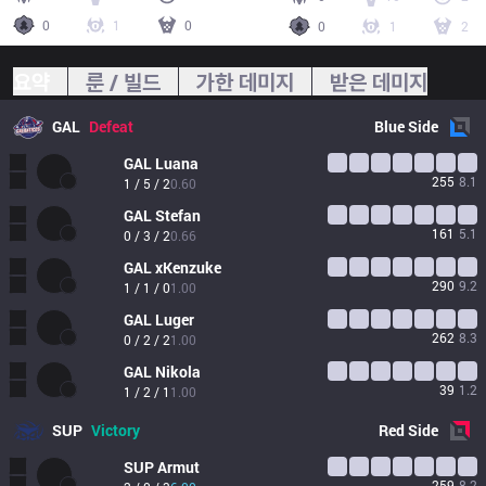
0
1
0
0
1
2
요약
룬 / 빌드
가한 데미지
받은 데미지
GAL
Defeat
Blue
Side
GAL
Luana
255
8.1
1 / 5 / 2
0.60
GAL
Stefan
161
5.1
0 / 3 / 2
0.66
GAL
xKenzuke 
290
9.2
1 / 1 / 0
1.00
GAL
Luger
262
8.3
0 / 2 / 2
1.00
GAL
Nikola
39
1.2
1 / 2 / 1
1.00
SUP
Victory
Red
Side
SUP
Armut
259
8.2