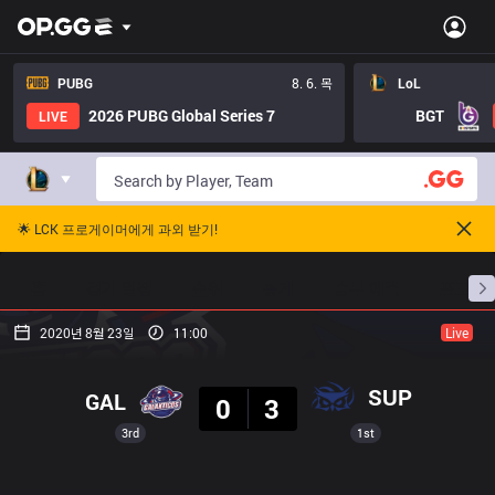
PUBG
8. 6. 목
LoL
2026 PUBG Global Series 7
BGT
LIVE
🌟 LCK 프로게이머에게 과외 받기!
홈
경기 일정
순위
통계
승부 예측
프로빌
2020년 8월 23일
11:00
Live
결과
SUP
GAL
0
3
3rd
1st