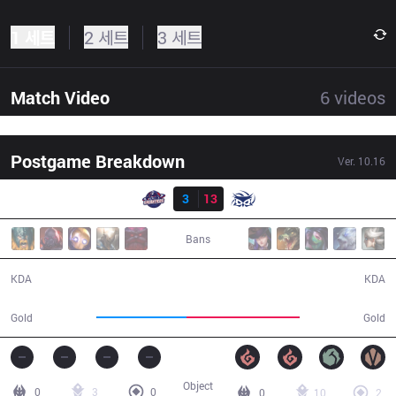
1 세트
2 세트
3 세트
Match Video
6
videos
Postgame Breakdown
Ver.
10.16
결과
GAL
3
13
SUP
31:33
Bans
3 / 13 / 7
13 / 3 / 25
KDA
KDA
48,187
60,338
Gold
Gold
Object
0
3
0
0
10
2