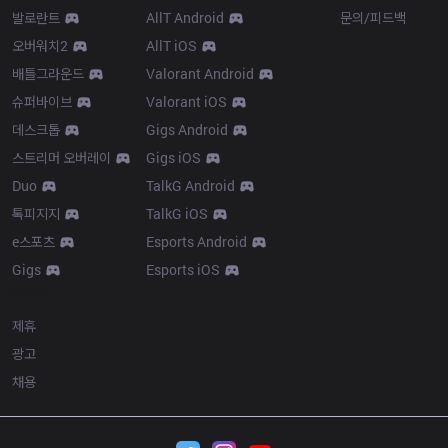
발로란트
AllT Android
문의/피드백
오버워치2
AllT iOS
배틀그라운드
Valorant Android
슈퍼바이브
Valorant iOS
데스크톱
Gigs Android
스트리머 오버레이
Gigs iOS
Duo
TalkG Android
톡피지지
TalkG iOS
e스포츠
Esports Android
Gigs
Esports iOS
More
제휴
광고
채용