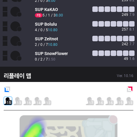
2 / 0 / 3
6.00
SUP
KaKAO
249
7.9
5 / 1 / 3
8.00
FB
SUP
Bolulu
257
8.1
4 / 0 / 5
10.80
SUP
Zeitnot
242
7.7
2 / 0 / 7
10.80
SUP
SnowFlower
49
1.6
0 / 2 / 7
3.50
리플레이 맵
Ver.
10.16
Blue
Side
Red
Side
15
13
16
14
12
17
16
16
15
13