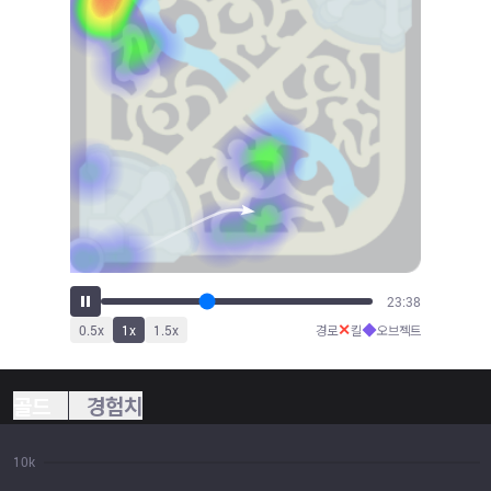
25:09
✕
◆
0.5
x
1
x
1.5
x
경로
킬
오브젝트
골드
경험치
10k