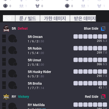
0
1
0
0
1
1
요약
룬 / 빌드
가한 데미지
받은 데미지
5R
Defeat
Blue
Side
5R
Oncan
205
5.3
1 / 6 / 2
0.50
5R
Robin
269
7.0
1 / 5 / 4
1.00
5R
Umut
366
9.5
2 / 5 / 8
2.00
5R
Husky Rider
290
7.5
6 / 5 / 3
1.80
5R
Brolia
43
1.1
1 / 7 / 7
1.14
RY
Victory
Red
Side
RY
Matilda
289
7.5