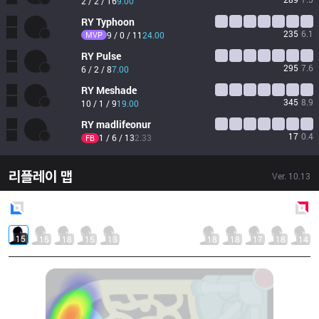
2 / 2 / 16
9.00
RY
Typhoon
235
6.1
MVP
9 / 0 / 11
24.00
RY
Pulse
295
7.6
6 / 2 / 8
7.00
RY
Meshade
345
8.9
10 / 1 / 9
19.00
RY
madlifeonur
17
0.4
1 / 6 / 13
2.33
FB
리플레이 맵
Ver.
10.13
Blue
Side
Red
Side
15
15
18
15
13
18
18
17
18
14