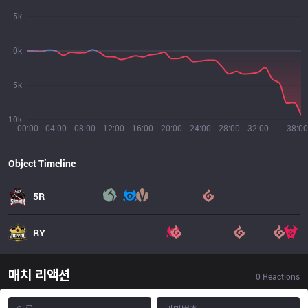
5k
0k
5k
10k
00:00
04:00
08:00
12:00
16:00
20:00
24:00
28:00
32:00
38:00
Object Timeline
5R
RY
매치 리액션
0
Reactions