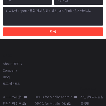
작성
OP.GG
About OP.GG
Company
Blog
로고 히스토리
Products
Resources
리그오브레전드
OP.GG for Mobile Android
개인정보처리방침
전략적 팀 전투
OP.GG for Mobile iOS
도움말