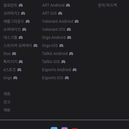
발로란트
AllT Android
문의/피드백
오버워치2
AllT iOS
배틀그라운드
Valorant Android
슈퍼바이브
Valorant iOS
데스크톱
Gigs Android
스트리머 오버레이
Gigs iOS
Duo
TalkG Android
톡피지지
TalkG iOS
e스포츠
Esports Android
Gigs
Esports iOS
More
제휴
광고
채용