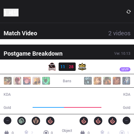
1 세트
Match Video
2
videos
Postgame Breakdown
Ver.
10.13
결과
RY
Typhoon
5R
11
28
RY
38:35
MVP
Bans
11 / 28 / 24
28 / 11 / 57
KDA
KDA
60,560
71,979
Gold
Gold
Object
0
2
0
0
8
1