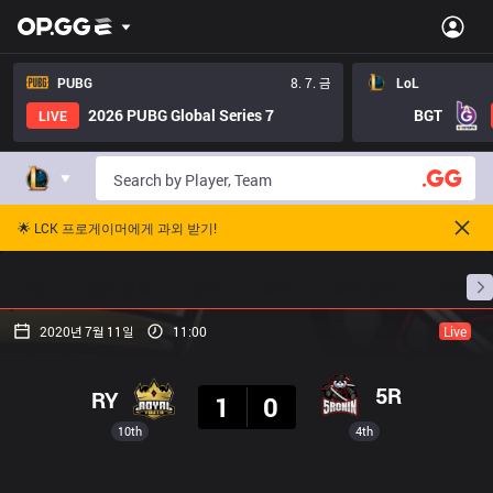
PUBG
8. 7. 금
LoL
2026 PUBG Global Series 7
BGT
LIVE
🌟 LCK 프로게이머에게 과외 받기!
홈
경기 일정
순위
통계
승부 예측
프로빌
2020년 7월 11일
11:00
Live
결과
5R
RY
1
0
10th
4th