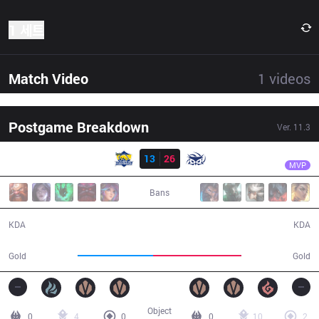
1 세트
Match Video
1
videos
Postgame Breakdown
Ver.
11.3
결과
SUP
Ksaez
FB
13
26
SUP
38:44
MVP
Bans
13 / 26 / 35
26 / 13 / 68
KDA
KDA
63,384
74,586
Gold
Gold
Object
0
4
0
0
10
2