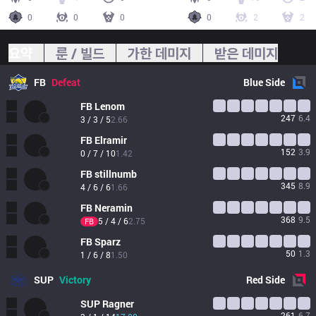
0
0
0
0
2
2
요약
룬 / 빌드
가한 데미지
받은 데미지
FB
Defeat
Blue
Side
FB
Lenom
247
6.4
3 / 3 / 5
2.66
FB
Elramir
152
3.9
0 / 7 / 10
1.42
FB
stillnumb
345
8.9
4 / 6 / 6
1.66
FB
Neramin
368
9.5
5 / 4 / 6
2.75
FB
FB
Sparz
50
1.3
1 / 6 / 8
1.50
SUP
Victory
Red
Side
SUP
Ragner
261
6.7