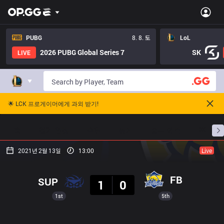
PUBG
8. 8. 토
LoL
2026 PUBG Global Series 7
SK
LIVE
🌟 LCK 프로게이머에게 과외 받기!
홈
경기 일정
순위
통계
승부 예측
프로빌
2021년 2월 13일
13:00
Live
결과
FB
SUP
1
0
1st
5th