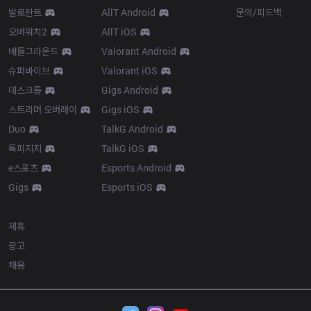
발로란트
AllT Android
문의/피드백
오버워치2
AllT iOS
배틀그라운드
Valorant Android
슈퍼바이브
Valorant iOS
데스크톱
Gigs Android
스트리머 오버레이
Gigs iOS
Duo
TalkG Android
톡피지지
TalkG iOS
e스포츠
Esports Android
Gigs
Esports iOS
More
제휴
광고
채용