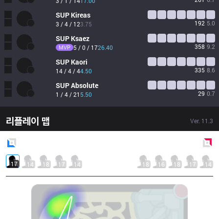
3 / 1 / 14
17.00
SUP
Kireas
192
5.0
3 / 4 / 12
3.75
SUP
Ksaez
358
9.2
MVP
5 / 0 / 17
26.40
SUP
Kaori
335
8.6
14 / 4 / 4
4.50
SUP
Absolute
29
0.7
1 / 4 / 21
5.50
리플레이 맵
Ver.
11.3
Blue
Side
Red
Side
17
14
18
17
14
18
16
18
17
14