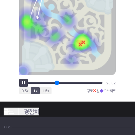
25:58
✕
◆
0.5
x
1
x
1.5
x
경로
킬
오브젝트
골드
경험치
11k