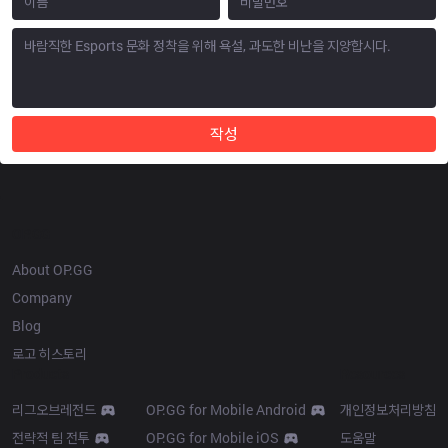
작성
OP.GG
About OP.GG
Company
Blog
로고 히스토리
Products
Resources
리그오브레전드
OP.GG for Mobile Android
개인정보처리방침
전략적 팀 전투
OP.GG for Mobile iOS
도움말