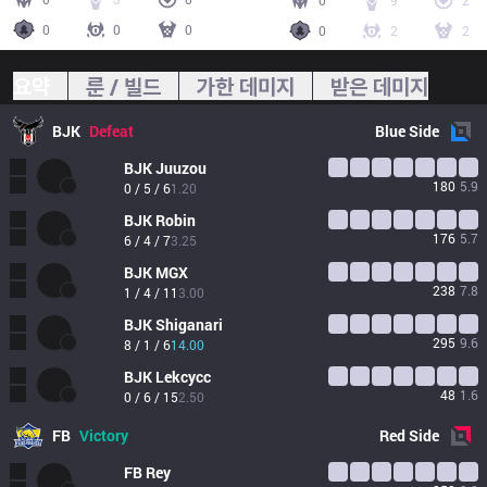
0
9
2
0
0
0
0
2
2
요약
룬 / 빌드
가한 데미지
받은 데미지
BJK
Defeat
Blue
Side
BJK
Juuzou
180
5.9
0 / 5 / 6
1.20
BJK
Robin
176
5.7
6 / 4 / 7
3.25
BJK
MGX
238
7.8
1 / 4 / 11
3.00
BJK
Shiganari
295
9.6
8 / 1 / 6
14.00
BJK
Lekcycc
48
1.6
0 / 6 / 15
2.50
FB
Victory
Red
Side
FB
Rey