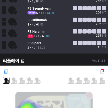
252
8.2
2 / 5 / 8
2.00
FB
SeongHwan
206
6.7
MVP
5 / 1 / 8
13.00
FB
stillnumb
282
9.2
8 / 4 / 6
3.50
FB
Neramin
265
8.6
3 / 1 / 6
9.00
FB
FB
Sparz
41
1.3
2 / 4 / 11
3.25
리플레이 맵
Ver.
11.15
Blue
Side
Red
Side
14
14
15
15
13
16
16
17
16
13