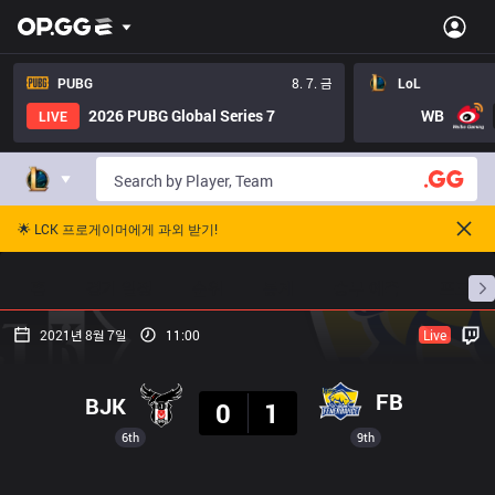
PUBG
8. 7. 금
LoL
2026 PUBG Global Series 7
WB
LIVE
🌟 LCK 프로게이머에게 과외 받기!
홈
경기 일정
순위
통계
승부 예측
프로빌
2021년 8월 7일
11:00
Live
결과
FB
BJK
0
1
6th
9th