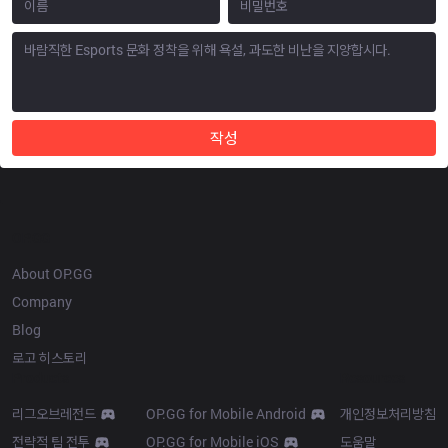
작성
OP.GG
About OP.GG
Company
Blog
로고 히스토리
Products
Resources
리그오브레전드
OP.GG for Mobile Android
개인정보처리방침
전략적 팀 전투
OP.GG for Mobile iOS
도움말