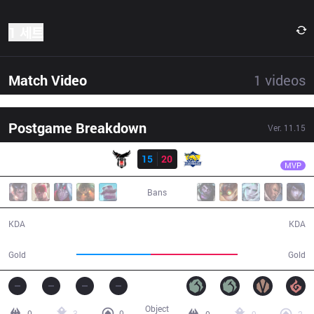
1 세트
Match Video
1
videos
Postgame Breakdown
Ver.
11.15
결과
FB
SeongHwan
BJK
15
20
FB
30:41
MVP
Bans
15 / 20 / 45
20 / 15 / 39
KDA
KDA
52,791
61,926
Gold
Gold
Object
0
3
0