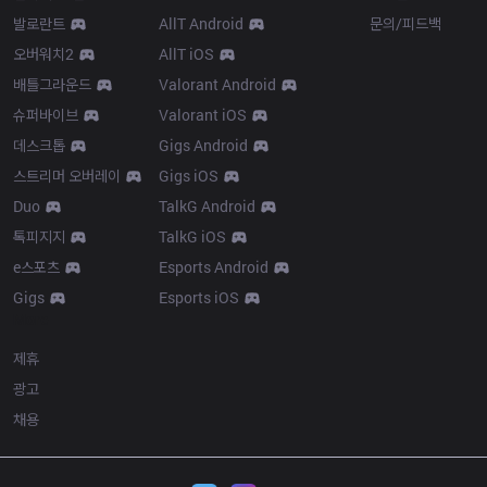
발로란트
AllT Android
문의/피드백
오버워치2
AllT iOS
배틀그라운드
Valorant Android
슈퍼바이브
Valorant iOS
데스크톱
Gigs Android
스트리머 오버레이
Gigs iOS
Duo
TalkG Android
톡피지지
TalkG iOS
e스포츠
Esports Android
Gigs
Esports iOS
More
제휴
광고
채용