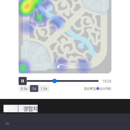
19:47
✕
◆
0.5
x
1
x
1.5
x
경로
킬
오브젝트
골드
경험치
9k