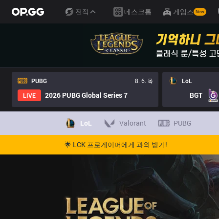
전적
데스크톱
게임즈
New
PUBG
8. 6. 목
LoL
2026 PUBG Global Series 7
BGT
LIVE
LoL
Valorant
PUBG
🌟 LCK 프로게이머에게 과외 받기!