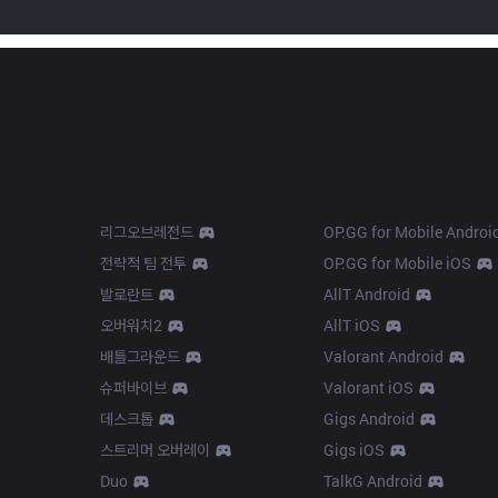
Products
Apps
리그오브레전드
OP.GG for Mobile Androi
전략적 팀 전투
OP.GG for Mobile iOS
발로란트
AllT Android
오버워치2
AllT iOS
배틀그라운드
Valorant Android
슈퍼바이브
Valorant iOS
데스크톱
Gigs Android
스트리머 오버레이
Gigs iOS
Duo
TalkG Android