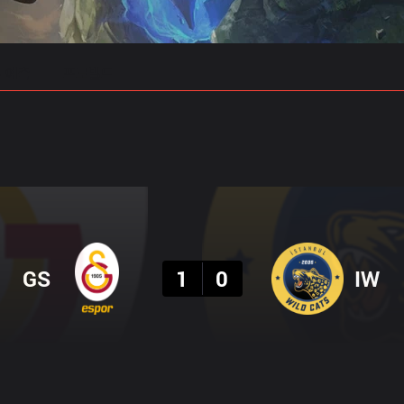
 예측
프로빌드
결과
GS
1
0
IW