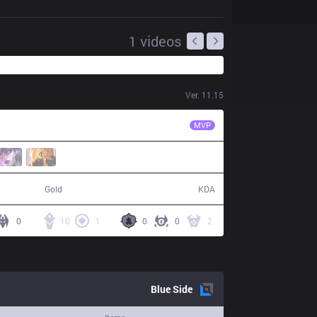
1
videos
Ver.
11.15
GS
Alive
MVP
70,367
24 / 18 / 72
Gold
KDA
0
10
1
0
0
2
Blue
Side