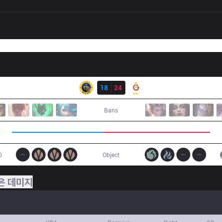
결과
IW
18
24
GS
Bans
0
Object
은 데미지