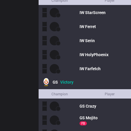
Champion
Player
IW
StarScreen
IW
Ferret
IW
Serin
IW
HolyPhoenix
IW
Farfetch
GS
Victory
Champion
Player
GS
Crazy
GS
Mojito
FB