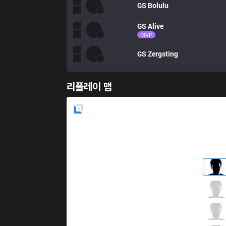
GS
Bolulu
GS
Alive
MVP
GS
Zergsting
리플레이 맵
Blue
Side
IW
StarScreen
3 / 5 / 12
IW
Ferret
1 / 5 / 16
IW
Serin
6 / 3 / 10