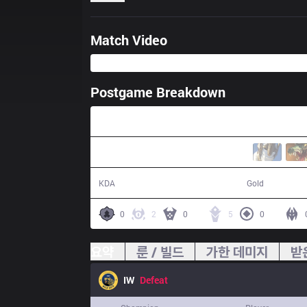
Match Video
Postgame Breakdown
34:45
18 / 24 / 64
60,127
KDA
Gold
0
2
0
5
0
요약
룬 / 빌드
가한 데미지
받
IW
Defeat