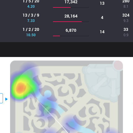
1 / 5 / 20
280
17,342
13
4.20
8.1
13 / 3 / 9
324
28,164
4
7.33
9.3
1 / 2 / 20
33
6,870
14
10.50
0.9