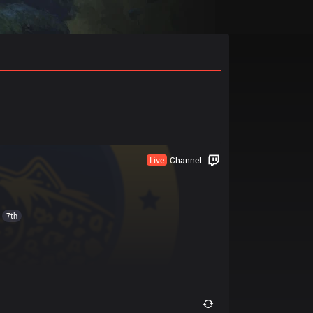
Live
Channel
7th