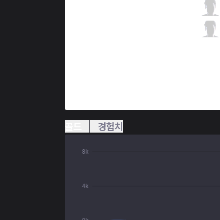
IW
HolyPhoenix
6 / 5 / 11
IW
Farfetch
2 / 6 / 15
골드
경험치
8k
4k