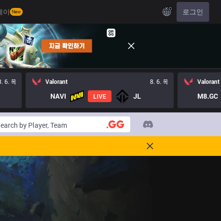
KO
레이
로그인
New
8. 6. 목
Valorant
8. 6. 목
Valorant
NAVI
JL
M8.GC
LIVE