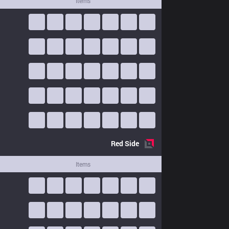
Items
Red
Side
Items