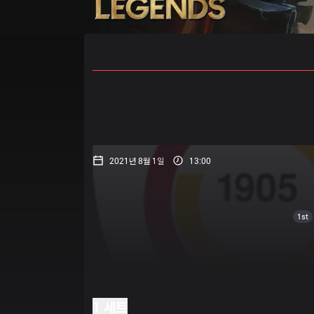
홈
경기 일정
순위
통계
승부
2021년 8월 1일
13:00
1st
1 세트