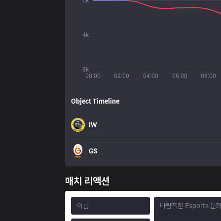
0k
4k
8k
00:00
02:00
04:00
06:00
08:00
Object Timeline
IW
GS
매치 리액션