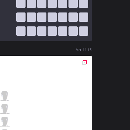
Ver.
11.15
Red
Side
GS
Crazy
3 / 1 / 12
GS
Mojito
6 / 7 / 11
GS
Bolulu
1 / 5 / 20