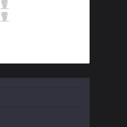
GS
Alive
13 / 3 / 9
GS
Zergsting
1 / 2 / 20