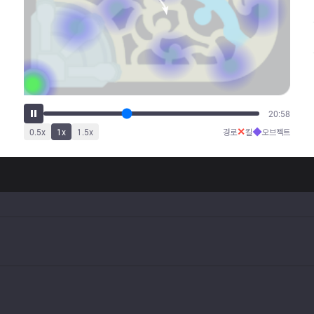
26:39
✕
◆
0.5
x
1
x
1.5
x
경로
킬
오브젝트