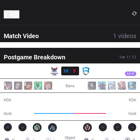
1 세트
Match Video
1
videos
Postgame Breakdown
Ver.
11.12
결과
SMB
Kireas
SMB
10
5
AUR
24:38
MVP
Bans
10 / 5 / 19
5 / 10 / 10
KDA
KDA
47,677
37,618
Gold
Gold
Object