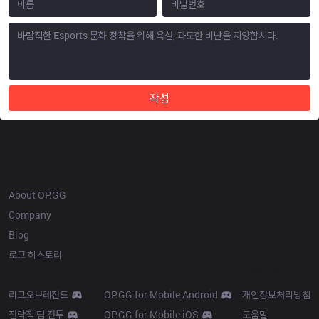
작성
OP.GG
About OP.GG
Company
Blog
로고 히스토리
Products
Resources
리그오브레전드
OP.GG for Mobile Android
개인정보처리방침
전략적 팀 전투
OP.GG for Mobile iOS
도움말