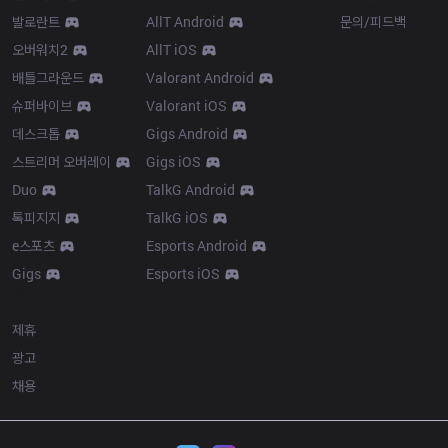
발로란트
AllT Android
문의/피드백
오버워치2
AllT iOS
배틀그라운드
Valorant Android
슈퍼바이브
Valorant iOS
데스크톱
Gigs Android
스트리머 오버레이
Gigs iOS
Duo
TalkG Android
톡피지지
TalkG iOS
e스포츠
Esports Android
Gigs
Esports iOS
More
제휴
광고
채용