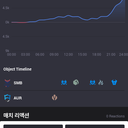
4.5k
0k
4.5k
9k
00:00
03:00
06:00
09:00
12:00
15:00
18:00
21:00
24:00
Object Timeline
SMB
AUR
매치 리액션
0
Reactions