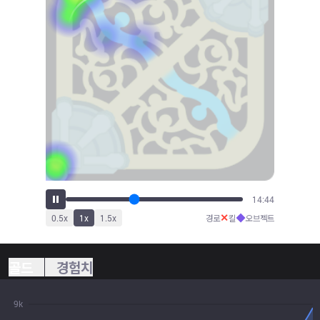
16:14
✕
◆
0.5
x
1
x
1.5
x
경로
킬
오브젝트
골드
경험치
9k