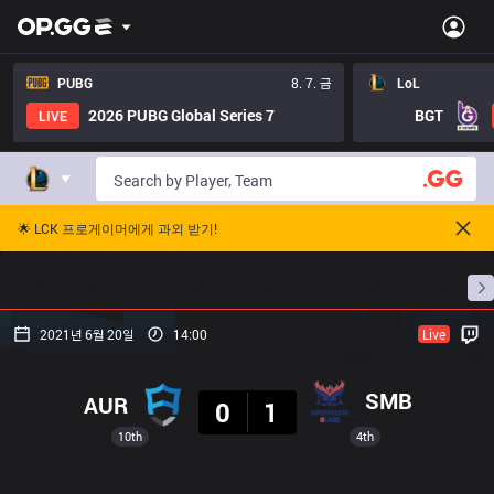
PUBG
8. 7. 금
LoL
2026 PUBG Global Series 7
BGT
LIVE
🌟 LCK 프로게이머에게 과외 받기!
홈
경기 일정
순위
통계
승부 예측
프로빌
2021년 6월 20일
14:00
Live
결과
SMB
AUR
0
1
10th
4th