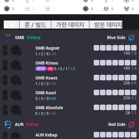
0
8
1
0
2
0
0
2
1
0
0
0
요약
룬 / 빌드
가한 데미지
받은 데미지
SMB
Victory
Blue
Side
SMB
Ragner
193
7.8
1 / 2 / 6
3.50
SMB
Kireas
183
7.4
MVP
5 / 0 / 1
7.19
FB
SMB
Ksaez
236
9.6
1 / 0 / 2
3.59
SMB
Kaori
229
9.3
3 / 0 / 5
9.60
SMB
Absolute
28
1.1
0 / 3 / 5
1.66
AUR
Defeat
Red
Side
AUR
Kebap