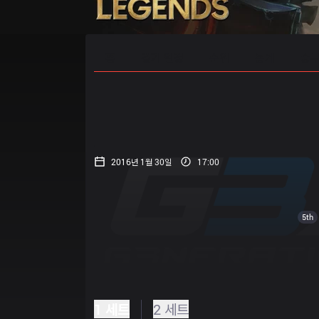
홈
경기 일정
순위
통계
승부
2016년 1월 30일
17:00
5th
1 세트
2 세트