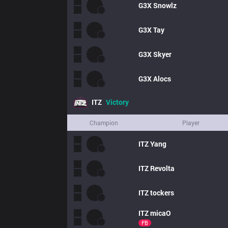
G3X
Snowlz
G3X
Tay
G3X
Skyer
G3X
Alocs
ITZ
Victory
Champion
Player
ITZ
Yang
ITZ
Revolta
ITZ
tockers
ITZ
micaO
FB