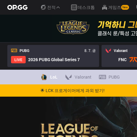
전적
데스크톱
게임즈
New
PUBG
8. 7. 금
Valorant
2026 PUBG Global Series 7
FNC
LIVE
LoL
Valorant
PUBG
🌟 LCK 프로게이머에게 과외 받기!