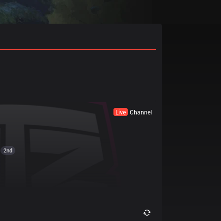
Live
Channel
2nd