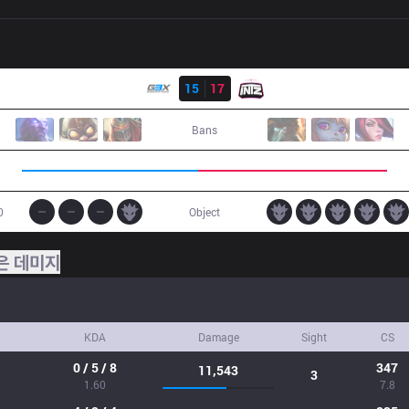
결과
G3X
15
17
ITZ
Bans
0
Object
은 데미지
KDA
Damage
Sight
CS
0 / 5 / 8
347
11,543
3
1.60
7.8