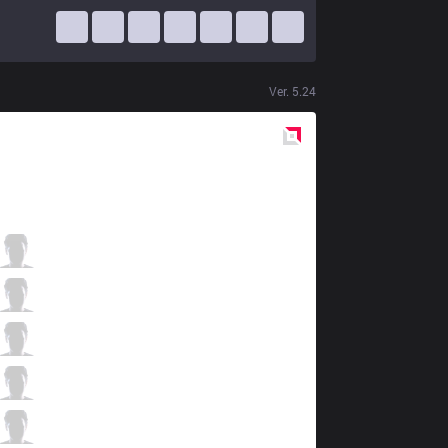
Ver.
5.24
Red
Side
ITZ
Yang
1 / 4 / 5
ITZ
Revolta
3 / 3 / 10
ITZ
tockers
3 / 2 / 7
ITZ
micaO
7 / 3 / 6
ITZ
Jockster
3 / 3 / 10