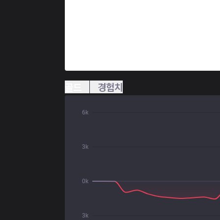
골드
경험치
6k
3k
0k
3k