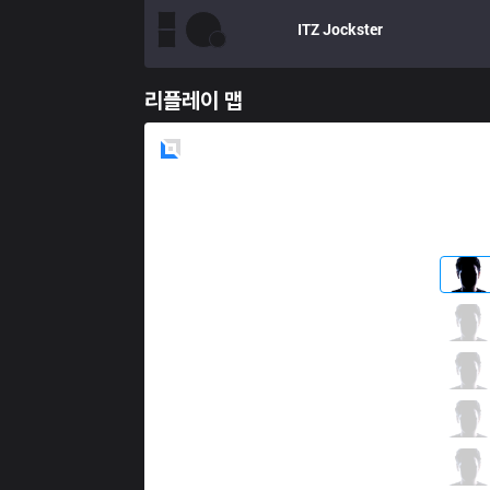
ITZ
Jockster
리플레이 맵
Blue
Side
G3X
Zantins
0 / 5 / 8
G3X
Snowlz
4 / 2 / 4
G3X
Tay
6 / 1 / 5
G3X
Skyer
5 / 4 / 3
G3X
Alocs
0 / 5 / 4