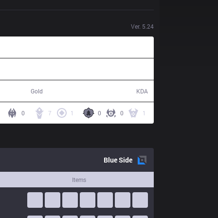
Ver.
5.24
81,293
17 / 15 / 38
Gold
KDA
0
7
1
0
0
1
Blue
Side
Items