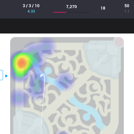
3 / 3 / 10
50
7,270
18
4.33
1.1