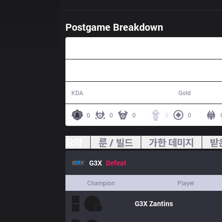
Postgame Breakdown
44:17
15 / 17 / 24
75,696
KDA
Gold
0
0
0
5
0
요약
룬 / 빌드
가한 데미지
받
G3X
Defeat
Champion
Player
G3X
Zantins