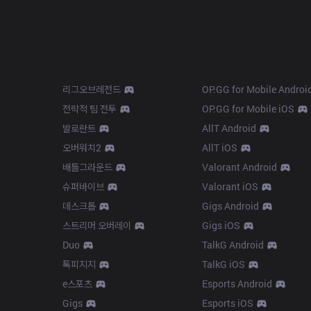
Products
Apps
리그오브레전드
OP.GG for Mobile Androi
전략적 팀 전투
OP.GG for Mobile iOS
발로란트
AllT Android
오버워치2
AllT iOS
배틀그라운드
Valorant Android
슈퍼바이브
Valorant iOS
데스크톱
Gigs Android
스트리머 오버레이
Gigs iOS
Duo
TalkG Android
톡피지지
TalkG iOS
e스포츠
Esports Android
Gigs
Esports iOS