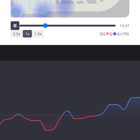
28:35
✕
◆
0.5
x
1
x
1.5
x
경로
킬
오브젝트