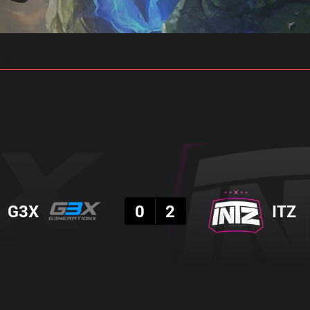
 예측
프로빌드
결과
G3X
0
2
ITZ