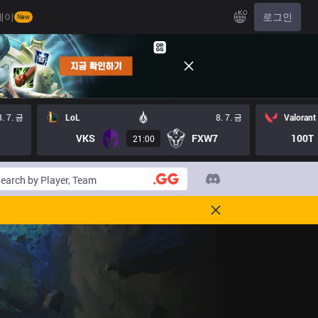
KO
레이
로그인
New
8. 7. 금
LoL
8. 7. 금
Valorant
VKS
FXW7
100T
21:00