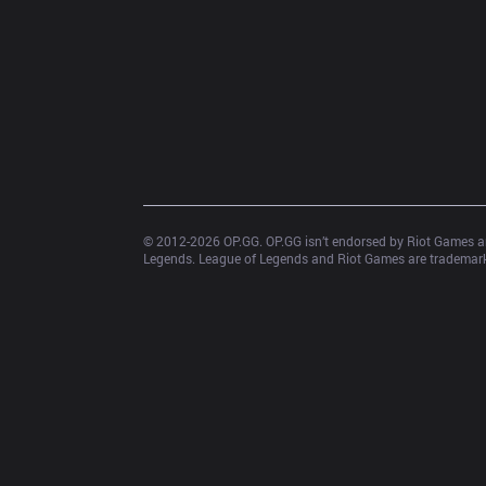
© 2012-
2026
 OP.GG. OP.GG isn’t endorsed by Riot Games an
Legends. League of Legends and Riot Games are trademarks