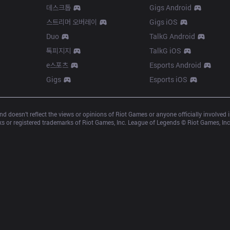
데스크톱
Gigs Android
스트리머 오버레이
Gigs iOS
Duo
TalkG Android
톡피지지
TalkG iOS
e스포츠
Esports Android
Gigs
Esports iOS
d doesn’t reflect the views or opinions of Riot Games or anyone officially involved
 or registered trademarks of Riot Games, Inc. League of Legends © Riot Games, Inc