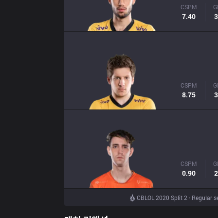
CSPM
G
7.40
3
CSPM
G
8.75
3
CSPM
G
0.90
2
CBLOL 2020 Split 2 · Regular 