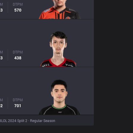
PM
DTPM
53
570
PM
DTPM
33
438
PM
DTPM
02
701
LOL 2024 Split 2 · Regular Season