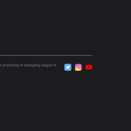
 in producing or managing League of 
.