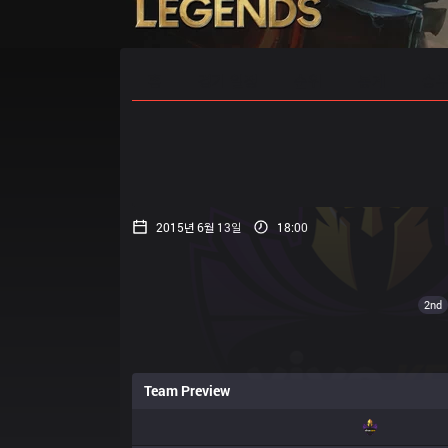
홈
경기 일정
순위
통계
승부
2015년 6월 13일
18:00
2nd
Team Preview