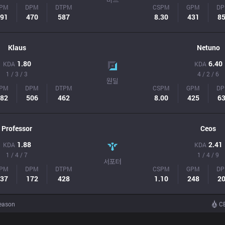
PM
DPM
DTPM
CSPM
GPM
D
91
470
587
8.30
431
8
Klaus
Netuno
1.80
6.40
KDA
KDA
1 / 3 / 3
4 / 2 / 6
원딜
PM
DPM
DTPM
CSPM
GPM
D
82
506
462
8.00
425
6
Professor
Ceos
1.88
2.41
KDA
KDA
1 / 4 / 7
1 / 4 / 9
서포터
PM
DPM
DTPM
CSPM
GPM
D
37
172
428
1.10
248
2
season
CB