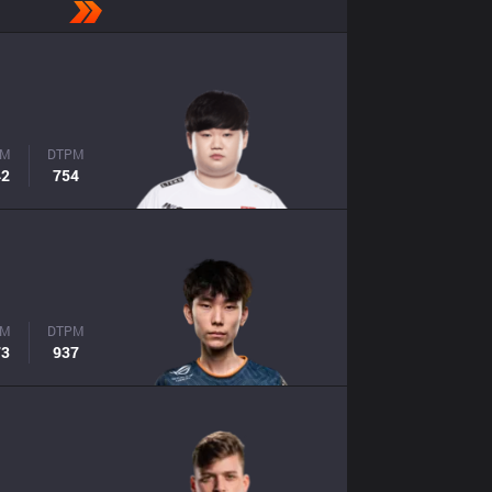
PM
DTPM
42
754
PM
DTPM
73
937