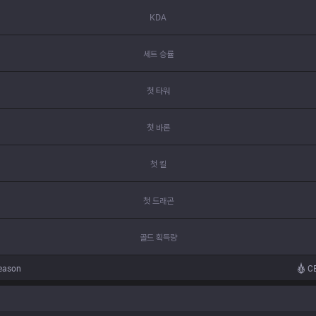
KDA
세트 승률
첫 타워
첫 바론
첫 킬
첫 드래곤
골드 획득량
season
CB