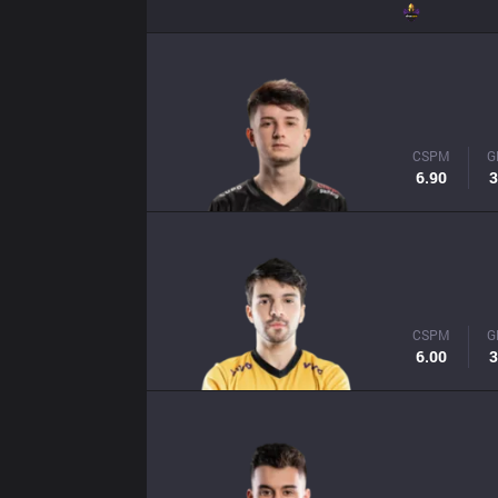
CSPM
G
6.90
3
CSPM
G
6.00
3