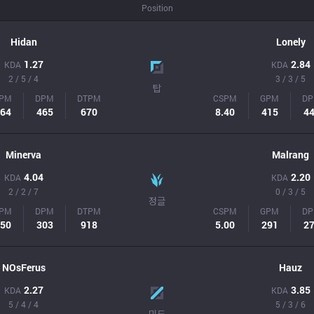
Position
Hidan
Lonely
1.27
2.84
KDA
KDA
2 / 5 / 4
3 / 3 / 5
탑
PM
DPM
DTPM
CSPM
GPM
D
64
465
670
8.40
415
4
Minerva
Malrang
4.04
2.20
KDA
KDA
2 / 2 / 7
0 / 3 / 5
정글
PM
DPM
DTPM
CSPM
GPM
D
50
303
918
5.00
291
2
NOsFerus
Hauz
2.27
3.85
KDA
KDA
5 / 4 / 4
5 / 3 / 6
미드