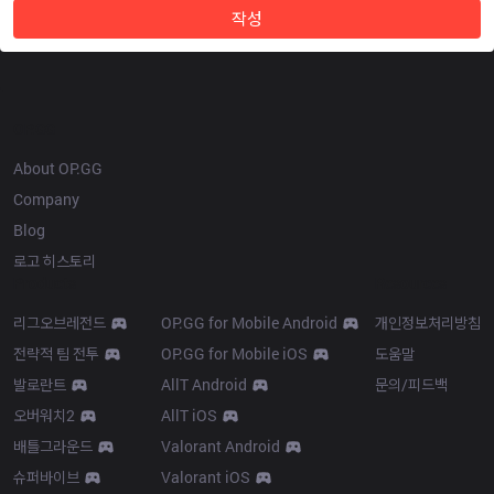
작성
OP.GG
About OP.GG
Company
Blog
로고 히스토리
Products
Resources
리그오브레전드
OP.GG for Mobile Android
개인정보처리방침
전략적 팀 전투
OP.GG for Mobile iOS
도움말
발로란트
AllT Android
문의/피드백
오버워치2
AllT iOS
배틀그라운드
Valorant Android
슈퍼바이브
Valorant iOS