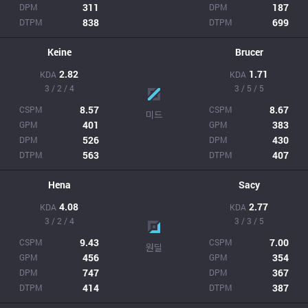
311
187
DPM
DPM
838
699
DTPM
DTPM
Keine
Brucer
2.82
1.71
KDA
KDA
3 / 2 / 4
3 / 5 / 5
8.57
8.67
CSPM
CSPM
미드
401
383
GPM
GPM
526
430
DPM
DPM
563
407
DTPM
DTPM
Hena
Sacy
4.08
2.77
KDA
KDA
3 / 2 / 4
3 / 3 / 5
9.43
7.00
CSPM
CSPM
원딜
456
354
GPM
GPM
747
367
DPM
DPM
414
387
DTPM
DTPM