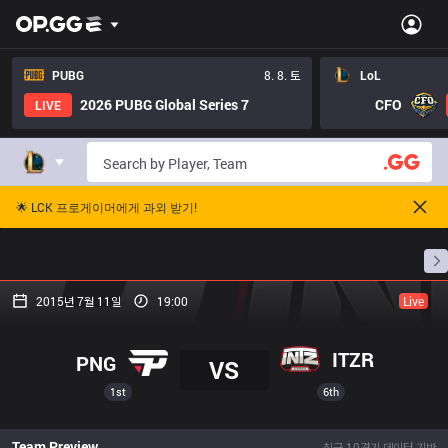
PUBG
8. 8. 토
LoL
2026 PUBG Global Series 7
CFO
LIVE
🌟 LCK 프로게이머에게 과외 받기!
홈
경기 일정
순위
통계
승부 예측
프로빌
2015년 7월 11일
19:00
Live
ITZR
PNG
VS
1st
6th
Team Preview
최근 10경기 데이터 기반