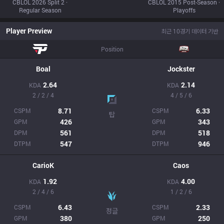
CBLOL 2026 Split 2 ·
CBLOL 2015 Post-Season ·
Regular Season
Playoffs
Player Preview
최근 10경기 데이터 기반
Position
Boal
Jockster
2.64
2.14
KDA
KDA
2 / 2 / 4
4 / 5 / 6
8.71
6.33
CSPM
CSPM
탑
426
343
GPM
GPM
561
518
DPM
DPM
547
946
DTPM
DTPM
CarioK
Caos
1.92
4.00
KDA
KDA
2 / 4 / 6
1 / 2 / 6
6.43
2.33
CSPM
CSPM
정글
380
250
GPM
GPM