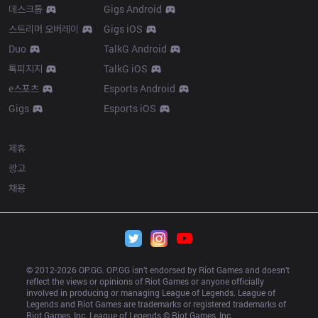
데스크톱
Gigs Android
스트리머 오버레이
Gigs iOS
Duo
TalkG Android
톡피지지
TalkG iOS
e스포츠
Esports Android
Gigs
Esports iOS
More
제휴
광고
채용
© 2012-
2026
 OP.GG. OP.GG isn’t endorsed by Riot Games and doesn’t 
reflect the views or opinions of Riot Games or anyone officially 
involved in producing or managing League of Legends. League of 
Legends and Riot Games are trademarks or registered trademarks of 
Riot Games, Inc. League of Legends © Riot Games, Inc.