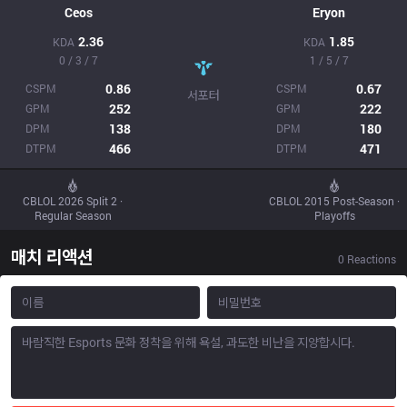
Ceos
Eryon
2.36
1.85
KDA
KDA
0 / 3 / 7
1 / 5 / 7
0.86
0.67
CSPM
CSPM
서포터
252
222
GPM
GPM
138
180
DPM
DPM
466
471
DTPM
DTPM
CBLOL 2026 Split 2 ·
CBLOL 2015 Post-Season ·
Regular Season
Playoffs
매치 리액션
0
Reactions