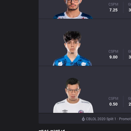
CSPM
G
7.25
3
CSPM
G
9.00
3
CSPM
G
0.50
2
CBLOL 2020 Split 1 · Promot