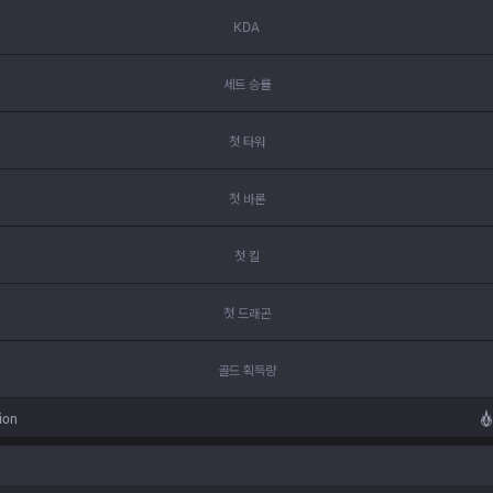
KDA
세트 승률
첫 타워
첫 바론
첫 킬
첫 드래곤
골드 획득량
ion