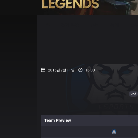
홈
경기 일정
순위
통계
승부
2015년 7월 11일
16:00
2nd
Team Preview