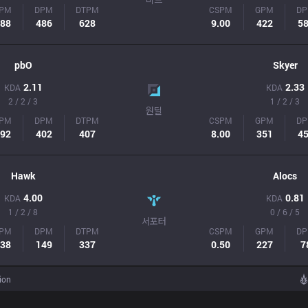
PM
DPM
DTPM
CSPM
GPM
D
88
486
628
9.00
422
5
pbO
Skyer
2.11
2.33
KDA
KDA
2 / 2 / 3
1 / 2 / 3
원딜
PM
DPM
DTPM
CSPM
GPM
D
92
402
407
8.00
351
4
Hawk
Alocs
4.00
0.81
KDA
KDA
1 / 2 / 8
0 / 6 / 5
서포터
PM
DPM
DTPM
CSPM
GPM
D
38
149
337
0.50
227
7
ion