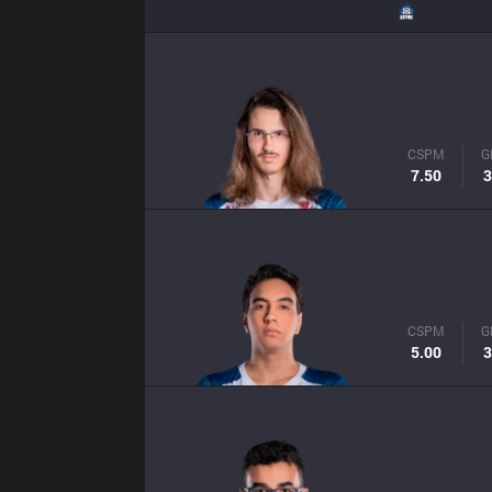
CSPM
G
7.50
3
CSPM
G
5.00
3