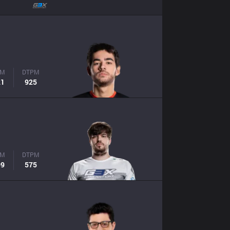
PM
DTPM
21
925
PM
DTPM
99
575