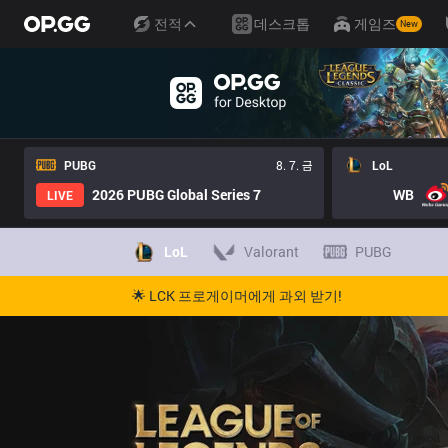
전적
데스크톱
게임즈
New
PUBG
8. 7. 금
LoL
2026 PUBG Global Series 7
WB
LIVE
LoL
Valorant
PUBG
🌟 LCK 프로게이머에게 과외 받기!