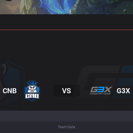
 예측
프로빌드
CNB
VS
G3X
Team Data