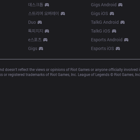
데스크톱
Gigs Android
스트리머 오버레이
Gigs iOS
Duo
TalkG Android
톡피지지
TalkG iOS
e스포츠
Esports Android
Gigs
Esports iOS
d doesn’t reflect the views or opinions of Riot Games or anyone officially involved
 or registered trademarks of Riot Games, Inc. League of Legends © Riot Games, Inc