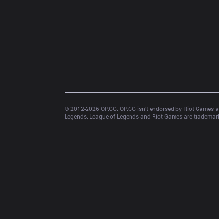
© 2012-
2026
 OP.GG. OP.GG isn’t endorsed by Riot Games an
Legends. League of Legends and Riot Games are trademarks