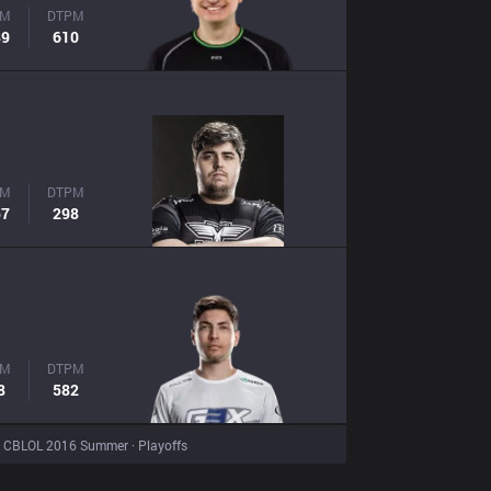
PM
DTPM
89
610
PM
DTPM
57
298
PM
DTPM
8
582
CBLOL 2016 Summer · Playoffs