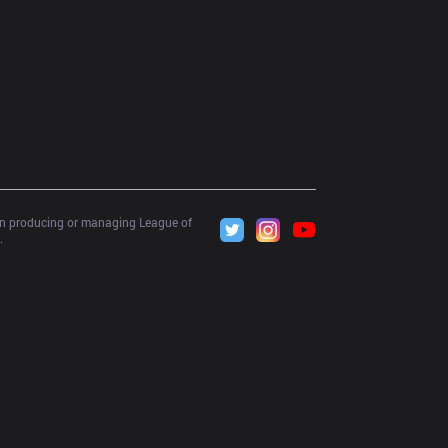
 in producing or managing League of 
.