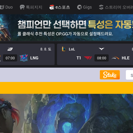
Duo
톡피지지
e스포츠
Gigs
스트리머 오버
8. 8. 토
LoL
LNG
T1
HLE
07:00
08:00