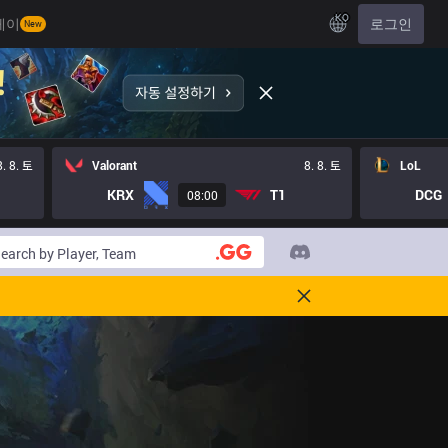
KO
레이
로그인
New
8. 8. 토
Valorant
8. 8. 토
LoL
KRX
T1
DCG
08:00