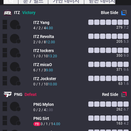
요약
룬 / 빌드
가한 데미지
받은 데미지
ITZ
Victory
Blue
Side
ITZ
Yang
279
7.2
4 / 2 / 4
4.00
ITZ
Revolta
205
5.3
2 / 0 / 8
12.00
ITZ
tockers
350
9.0
1 / 0 / 10
13.20
ITZ
micaO
371
9.6
6 / 1 / 3
9.00
ITZ
Jockster
63
1.6
0 / 1 / 10
10.00
PNG
Defeat
Red
Side
PNG
Mylon
262
6.7
0 / 2 / 4
2.00
PNG
Sirt
163
4.2
3 / 1 / 1
4.00
FB