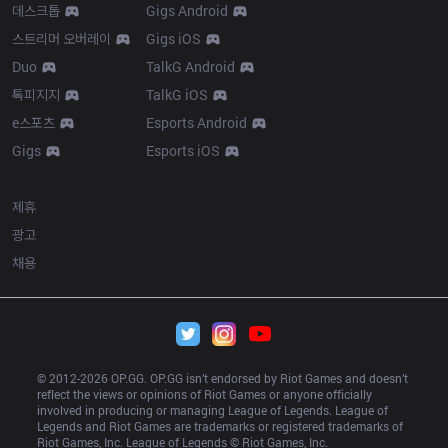
데스크톱
Gigs Android
스트리머 오버레이
Gigs iOS
Duo
TalkG Android
톡피지지
TalkG iOS
e스포츠
Esports Android
Gigs
Esports iOS
More
제휴
광고
채용
© 2012-
2026
 OP.GG. OP.GG isn’t endorsed by Riot Games and doesn’t 
reflect the views or opinions of Riot Games or anyone officially 
involved in producing or managing League of Legends. League of 
Legends and Riot Games are trademarks or registered trademarks of 
Riot Games, Inc. League of Legends © Riot Games, Inc.