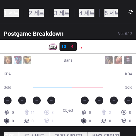
1 세트
2 세트
3 세트
4 세트
5 세트
Postgame Breakdown
Ver.
6.12
결과
ITZ
13
4
PNG
38:50
Bans
13 / 4 / 35
4 / 13 / 14
KDA
KDA
75,283
58,892
Gold
Gold
Object
0
11
3
0
2
0
0
0
1
0
0
0