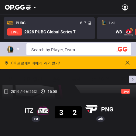
PUBG
8. 7. 금
LoL
2026 PUBG Global Series 7
WB
LIVE
🌟 LCK 프로게이머에게 과외 받기!
홈
경기 일정
순위
통계
승부 예측
프로빌
2016년 6월 26일
16:00
Live
결과
PNG
ITZ
3
2
1st
4th