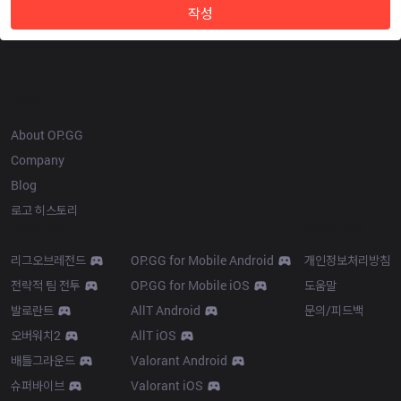
작성
OP.GG
About OP.GG
Company
Blog
로고 히스토리
Products
Resources
리그오브레전드
OP.GG for Mobile Android
개인정보처리방침
전략적 팀 전투
OP.GG for Mobile iOS
도움말
발로란트
AllT Android
문의/피드백
오버워치2
AllT iOS
배틀그라운드
Valorant Android
슈퍼바이브
Valorant iOS