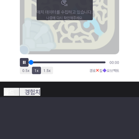
매치 데이터를 수집하고 있습니다.
나중에 다시 확인해주세요.
00:00
✕
◆
0.5
x
1
x
1.5
x
경로
킬
오브젝트
골드
경험치