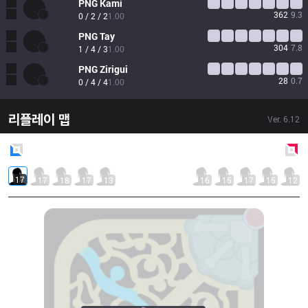
PNG
Kami
362
9.3
0 / 2 / 2
1.00
PNG
Tay
304
7.8
1 / 4 / 3
1.00
PNG
Zirigui
28
0.7
0 / 4 / 4
1.00
리플레이 맵
Ver.
6.12
Blue
Side
Red
Side
17
17
18
17
13
16
15
17
15
12