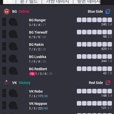
요약
룬 / 빌드
가한 데미지
받은 데미지
BG
Defeat
Blue
Side
BG
Ranger
240
5.4
3 / 9 / 4
0.77
BG
Tierwulf
98
2.2
0 / 9 / 9
1.00
BG
Rakin
420
9.5
7 / 3 / 2
3.00
BG
Luskka
344
7.8
1 / 5 / 4
1.00
BG
RedBert
42
1.0
1 / 3 / 6
2.33
FB
VK
Victory
Red
Side
VK
Robo
148
3.4
7 / 3 / 17
8.00
VK
Nappon
121
2.7
5 / 3 / 22
9.00