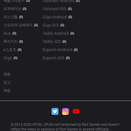
배틀그라운드
Valorant Android
슈퍼바이브
Valorant iOS
데스크톱
Gigs Android
스트리머 오버레이
Gigs iOS
Duo
TalkG Android
톡피지지
TalkG iOS
e스포츠
Esports Android
Gigs
Esports iOS
More
제휴
광고
채용
© 2012-
2026
 OP.GG. OP.GG isn’t endorsed by Riot Games and doesn’t 
reflect the views or opinions of Riot Games or anyone officially 