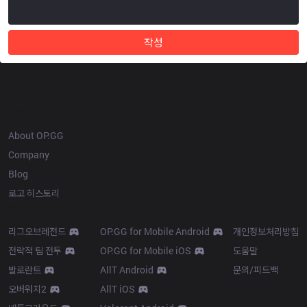
작성
OP.GG
About OP.GG
Company
Blog
로고 히스토리
Products
Resources
리그오브레전드
OP.GG for Mobile Android
개인정보처리방침
전략적 팀 전투
OP.GG for Mobile iOS
도움말
발로란트
AllT Android
문의/피드백
오버워치2
AllT iOS