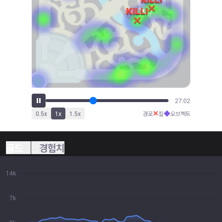
28:48
✕
◆
0.5
x
1
x
1.5
x
경로
킬
오브젝트
골드
경험치
14k
7k