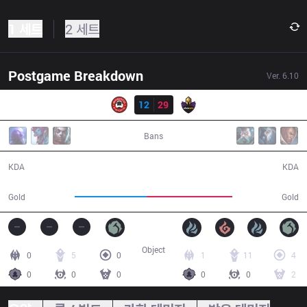
1 세트
2 세트
Postgame Breakdown
Ver.
6.10
결과
BG
12
29
VK
44:05
Bans
12 / 29 / 25
29 / 12 / 86
KDA
KDA
70,813
84,370
Gold
Gold
Object
0
5
0
1
11
4
0
0
0
0
0
2