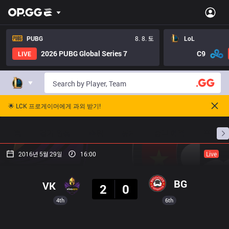
PUBG
8. 8. 토
LoL
2026 PUBG Global Series 7
C9
LIVE
🌟 LCK 프로게이머에게 과외 받기!
홈
경기 일정
순위
통계
승부 예측
프로빌
2016년 5월 29일
16:00
Live
결과
BG
VK
2
0
4th
6th