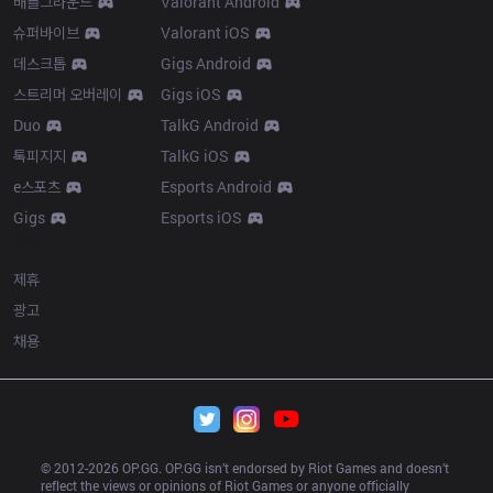
배틀그라운드
Valorant Android
슈퍼바이브
Valorant iOS
데스크톱
Gigs Android
스트리머 오버레이
Gigs iOS
Duo
TalkG Android
톡피지지
TalkG iOS
e스포츠
Esports Android
Gigs
Esports iOS
More
제휴
광고
채용
© 2012-
2026
 OP.GG. OP.GG isn’t endorsed by Riot Games and doesn’t 
reflect the views or opinions of Riot Games or anyone officially 