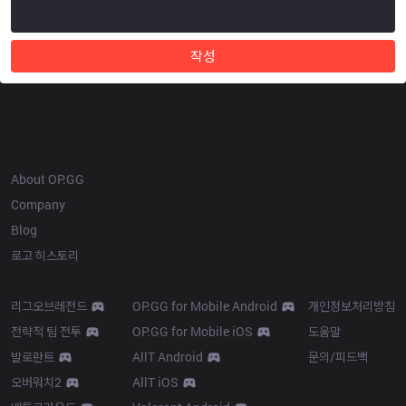
작성
OP.GG
About OP.GG
Company
Blog
로고 히스토리
Products
Resources
리그오브레전드
OP.GG for Mobile Android
개인정보처리방침
전략적 팀 전투
OP.GG for Mobile iOS
도움말
발로란트
AllT Android
문의/피드백
오버워치2
AllT iOS