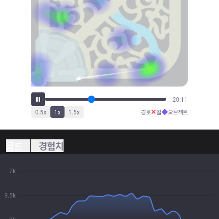
22:14
✕
◆
0.5
x
1
x
1.5
x
경로
킬
오브젝트
골드
경험치
7k
3.5k