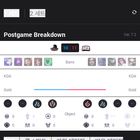
1 세트
2 세트
Postgame Breakdown
Ver.
7.2
결과
REM
10
11
ITZ
33:55
Bans
10 / 11 / 16
11 / 10 / 21
KDA
KDA
54,272
63,830
Gold
Gold
Object
0
4
0
0
11
3
0
0
0
0
0
1