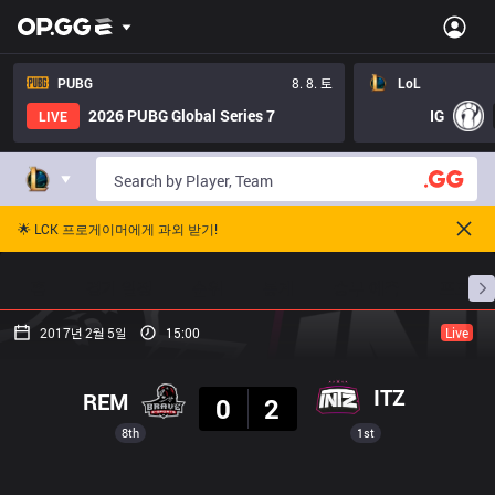
PUBG
8. 8. 토
LoL
2026 PUBG Global Series 7
IG
LIVE
🌟 LCK 프로게이머에게 과외 받기!
홈
경기 일정
순위
통계
승부 예측
프로빌
2017년 2월 5일
15:00
Live
결과
ITZ
REM
0
2
8th
1st