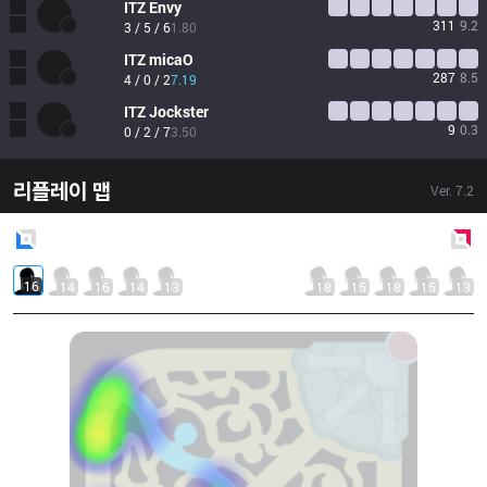
ITZ
Envy
311
9.2
3 / 5 / 6
1.80
ITZ
micaO
287
8.5
4 / 0 / 2
7.19
ITZ
Jockster
9
0.3
0 / 2 / 7
3.50
리플레이 맵
Ver.
7.2
Blue
Side
Red
Side
16
14
16
14
13
18
15
18
15
13