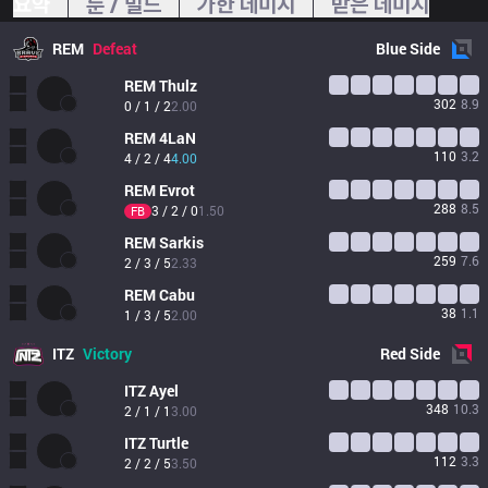
요약
룬 / 빌드
가한 데미지
받은 데미지
REM
Defeat
Blue
Side
REM
Thulz
302
8.9
0 / 1 / 2
2.00
REM
4LaN
110
3.2
4 / 2 / 4
4.00
REM
Evrot
288
8.5
3 / 2 / 0
1.50
FB
REM
Sarkis
259
7.6
2 / 3 / 5
2.33
REM
Cabu
38
1.1
1 / 3 / 5
2.00
ITZ
Victory
Red
Side
ITZ
Ayel
348
10.3
2 / 1 / 1
3.00
ITZ
Turtle
112
3.3
2 / 2 / 5
3.50