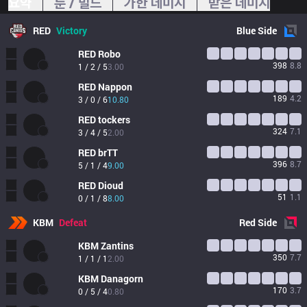
요약
룬 / 빌드
가한 데미지
받은 데미지
RED
Victory
Blue
Side
RED
Robo
398
8.8
1 / 2 / 5
3.00
RED
Nappon
189
4.2
3 / 0 / 6
10.80
RED
tockers
324
7.1
3 / 4 / 5
2.00
RED
brTT
396
8.7
5 / 1 / 4
9.00
RED
Dioud
51
1.1
0 / 1 / 8
8.00
KBM
Defeat
Red
Side
KBM
Zantins
350
7.7
1 / 1 / 1
2.00
KBM
Danagorn
170
3.7
0 / 5 / 4
0.80