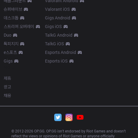
배틀그라운드
Valorant Android
슈퍼바이브
Valorant iOS
데스크톱
Gigs Android
스트리머 오버레이
Gigs iOS
Duo
TalkG Android
톡피지지
TalkG iOS
e스포츠
Esports Android
Gigs
Esports iOS
More
제휴
광고
채용
© 2012-
2026
 OP.GG. OP.GG isn’t endorsed by Riot Games and doesn’t 
reflect the views or opinions of Riot Games or anyone officially 