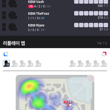
KBM
Vash
350
7.7
4 / 2 / 3
3.50
FB
KBM
TheFoxz
378
8.3
1 / 1 / 3
4.00
KBM
Riyev
37
0.8
2 / 3 / 3
1.66
리플레이 맵
Ver.
7.2
Blue
Side
Red
Side
18
18
18
18
16
18
16
18
18
15