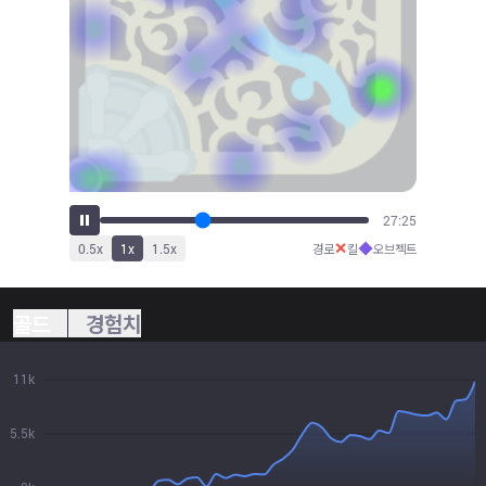
28:54
✕
◆
0.5
x
1
x
1.5
x
경로
킬
오브젝트
골드
경험치
11k
5.5k