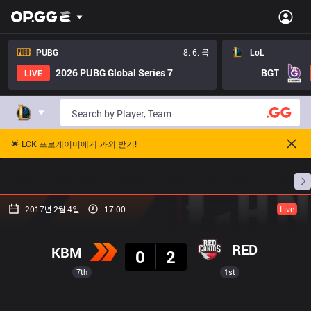
PUBG
8. 6. 목
LoL
2026 PUBG Global Series 7
BGT
LIVE
🌟 LCK 프로게이머에게 과외 받기!
홈
경기 일정
순위
통계
승부 예측
프로빌
2017년 2월 4일
17:00
Live
결과
RED
KBM
0
2
7th
1st