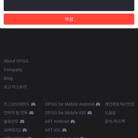
작성
OP.GG
About OP.GG
Company
Blog
로고 히스토리
Products
Resources
리그오브레전드
OP.GG for Mobile Android
개인정보처리방침
전략적 팀 전투
OP.GG for Mobile iOS
도움말
발로란트
AllT Android
문의/피드백
오버워치2
AllT iOS