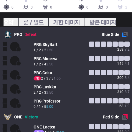
0
0
0
0
0
2
요약
룬 / 빌드
가한 데미지
받은 데미지
PRG
Defeat
Blue
Side
PRG
SkyBart
259
7.2
1 / 2 / 2
1.50
PRG
Minerva
145
4.1
1 / 2 / 4
2.50
PRG
Goku
300
8.4
2 / 3 / 3
1.66
FB
PRG
Luskka
310
8.7
2 / 2 / 3
2.50
PRG
Professor
68
1.9
0 / 1 / 5
5.00
ONE
Victory
Red
Side
ONE
Lactea
328
9.2