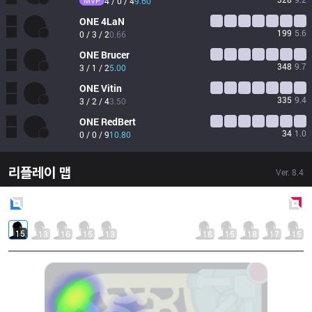
MVP
4 / 0 / 4
9.60
ONE
4LaN
199
5.6
0 / 3 / 2
0.66
ONE
Brucer
348
9.7
3 / 1 / 2
5.00
ONE
Vitin
335
9.4
3 / 2 / 4
3.50
ONE
RedBert
34
1.0
0 / 0 / 9
10.80
리플레이 맵
Ver.
8.4
Blue
Side
Red
Side
15
13
16
15
13
18
15
18
17
15