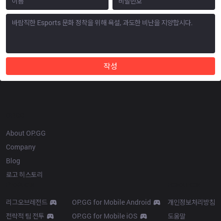
작성
OP.GG
About OP.GG
Company
Blog
로고 히스토리
Products
Resources
리그오브레전드
OP.GG for Mobile Android
개인정보처리방침
전략적 팀 전투
OP.GG for Mobile iOS
도움말