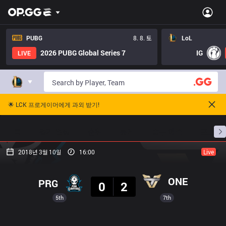
PUBG
8. 8. 토
LoL
2026 PUBG Global Series 7
IG
LIVE
🌟 LCK 프로게이머에게 과외 받기!
홈
경기 일정
순위
통계
승부 예측
프로빌
2018년 3월 10일
16:00
Live
결과
ONE
PRG
0
2
5th
7th