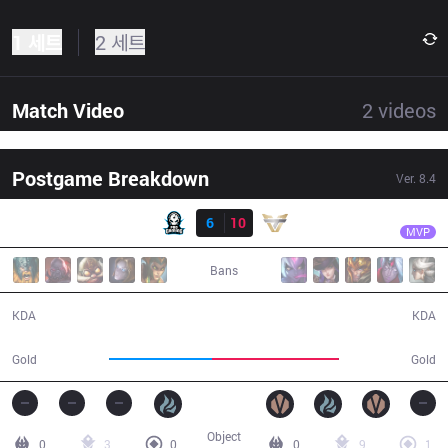
1 세트
2 세트
Match Video
2
videos
Postgame Breakdown
Ver.
8.4
결과
ONE
Lactea
PRG
6
10
ONE
35:44
MVP
Bans
6 / 10 / 17
10 / 6 / 21
KDA
KDA
54,037
66,624
Gold
Gold
Object
0
3
0
0
9
1