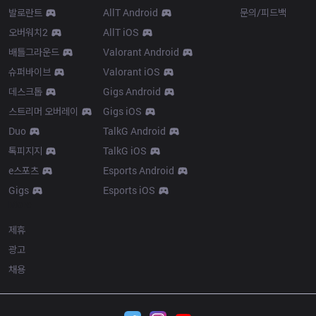
발로란트
AllT Android
문의/피드백
오버워치2
AllT iOS
배틀그라운드
Valorant Android
슈퍼바이브
Valorant iOS
데스크톱
Gigs Android
스트리머 오버레이
Gigs iOS
Duo
TalkG Android
톡피지지
TalkG iOS
e스포츠
Esports Android
Gigs
Esports iOS
More
제휴
광고
채용