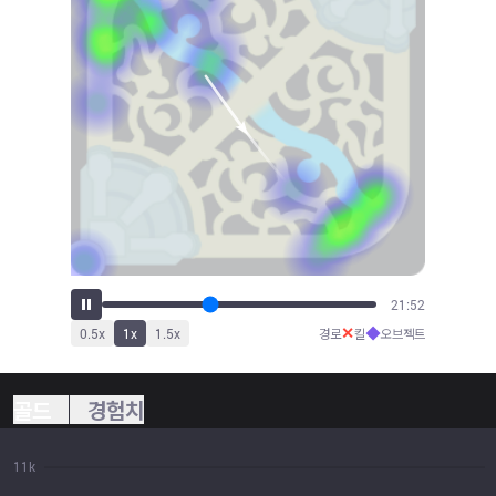
22:55
✕
◆
0.5
x
1
x
1.5
x
경로
킬
오브젝트
골드
경험치
11k