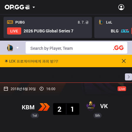
PUBG
8. 7. 금
LoL
2026 PUBG Global Series 7
BLG
LIVE
🌟 LCK 프로게이머에게 과외 받기!
홈
경기 일정
순위
통계
승부 예측
프로빌
2018년 6월 30일
16:00
Live
결과
VK
KBM
2
1
1st
5th