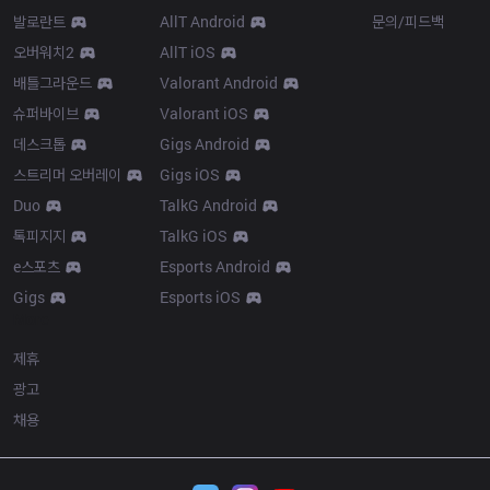
발로란트
AllT Android
문의/피드백
오버워치2
AllT iOS
배틀그라운드
Valorant Android
슈퍼바이브
Valorant iOS
데스크톱
Gigs Android
스트리머 오버레이
Gigs iOS
Duo
TalkG Android
톡피지지
TalkG iOS
e스포츠
Esports Android
Gigs
Esports iOS
More
제휴
광고
채용