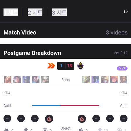
1 세트
2 세트
3 세트
Match Video
3
videos
Postgame Breakdown
Ver.
8.12
결과
VK
Jockster
KBM
1
15
VK
27:11
MVP
Bans
1 / 15 / 3
15 / 1 / 25
KDA
KDA
39,525
55,054
Gold
Gold
Object
0
0
0
0
10
2