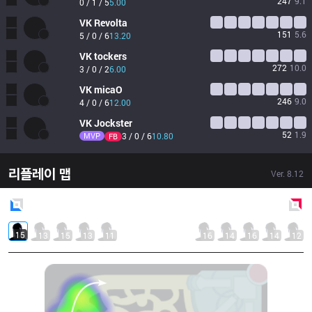
247
9.1
0 / 1 / 5
5.00
VK
Revolta
151
5.6
5 / 0 / 6
13.20
VK
tockers
272
10.0
3 / 0 / 2
6.00
VK
micaO
246
9.0
4 / 0 / 6
12.00
VK
Jockster
52
1.9
MVP
3 / 0 / 6
10.80
FB
리플레이 맵
Ver.
8.12
Blue
Side
Red
Side
15
13
15
13
11
16
14
16
14
12