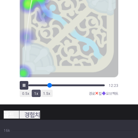
14:04
✕
◆
0.5
x
1
x
1.5
x
경로
킬
오브젝트
골드
경험치
16k