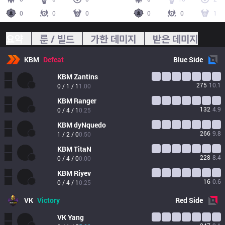
0
0
0
0
0
1
요약
룬 / 빌드
가한 데미지
받은 데미지
KBM
Defeat
Blue
Side
KBM
Zantins
275
10.1
0 / 1 / 1
1.00
KBM
Ranger
132
4.9
0 / 4 / 1
0.25
KBM
dyNquedo
266
9.8
1 / 2 / 0
0.50
KBM
TitaN
228
8.4
0 / 4 / 0
0.00
KBM
Riyev
16
0.6
0 / 4 / 1
0.25
VK
Victory
Red
Side
VK
Yang