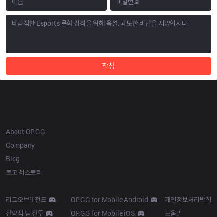
작성
OP.GG
About OP.GG
Company
Blog
로고 히스토리
Products
Resources
리그오브레전드
OP.GG for Mobile Android
개인정보처리방침
전략적 팀 전투
OP.GG for Mobile iOS
도움말