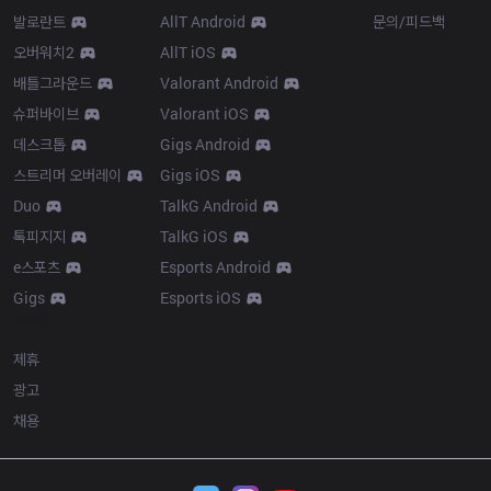
발로란트
AllT Android
문의/피드백
오버워치2
AllT iOS
배틀그라운드
Valorant Android
슈퍼바이브
Valorant iOS
데스크톱
Gigs Android
스트리머 오버레이
Gigs iOS
Duo
TalkG Android
톡피지지
TalkG iOS
e스포츠
Esports Android
Gigs
Esports iOS
More
제휴
광고
채용