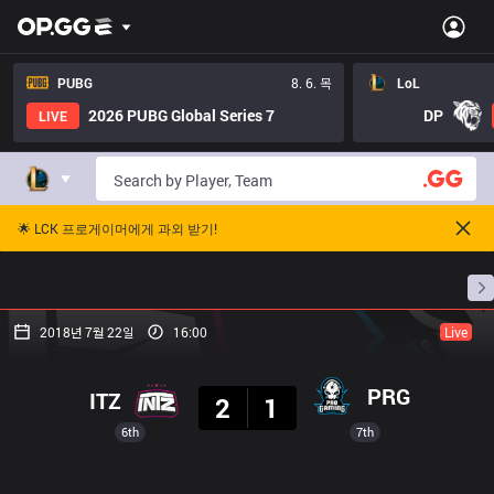
PUBG
8. 6. 목
LoL
2026 PUBG Global Series 7
DP
LIVE
🌟 LCK 프로게이머에게 과외 받기!
홈
경기 일정
순위
통계
승부 예측
프로빌
2018년 7월 22일
16:00
Live
결과
PRG
ITZ
2
1
6th
7th