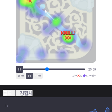
27:59
✕
◆
0.5
x
1
x
1.5
x
경로
킬
오브젝트
골드
경험치
3k