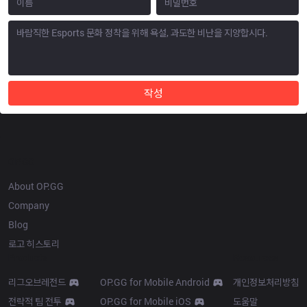
작성
OP.GG
About OP.GG
Company
Blog
로고 히스토리
Products
Resources
리그오브레전드
OP.GG for Mobile Android
개인정보처리방침
전략적 팀 전투
OP.GG for Mobile iOS
도움말