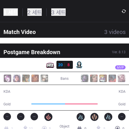
1 세트
2 세트
3 세트
Match Video
3
videos
Postgame Breakdown
Ver.
8.13
결과
ITZ
Envy
ITZ
20
8
PRG
42:35
MVP
Bans
20 / 8 / 46
8 / 20 / 21
KDA
KDA
76,666
74,346
Gold
Gold
Object
1
11
5
0
5
0