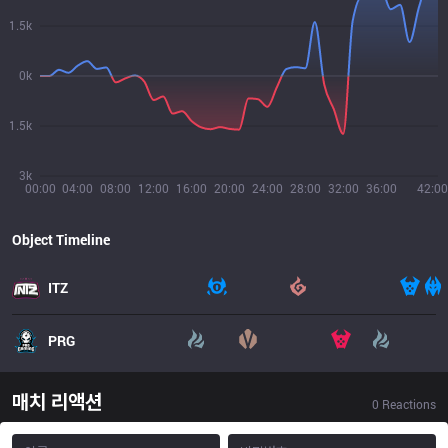
1.5k
0k
1.5k
3k
00:00
04:00
08:00
12:00
16:00
20:00
24:00
28:00
32:00
36:00
42:00
Object Timeline
ITZ
PRG
매치 리액션
0
Reactions