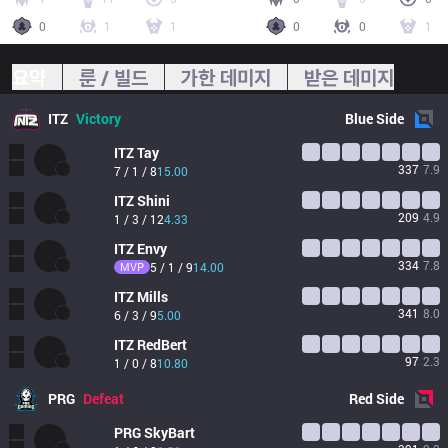
0
1
1
0
0
1
요약
룬 / 빌드
가한 데미지
받은 데미지
ITZ
Victory
Blue
Side
ITZ
Tay
337
7.9
7 / 1 / 8
15.00
ITZ
Shini
209
4.9
1 / 3 / 12
4.33
ITZ
Envy
334
7.8
MVP
5 / 1 / 9
14.00
ITZ
Mills
341
8.0
6 / 3 / 9
5.00
ITZ
RedBert
97
2.3
1 / 0 / 8
10.80
PRG
Defeat
Red
Side
PRG
SkyBart