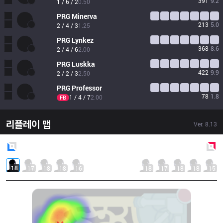
391
9.2
1 / 6 / 2
0.50
PRG
Minerva
213
5.0
2 / 4 / 3
1.25
PRG
Lynkez
368
8.6
2 / 4 / 6
2.00
PRG
Luskka
422
9.9
2 / 2 / 3
2.50
PRG
Professor
78
1.8
1 / 4 / 7
2.00
FB
리플레이 맵
Ver.
8.13
Blue
Side
Red
Side
18
17
18
18
16
18
17
18
18
15