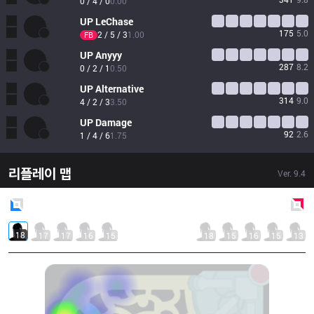
0 / 4 / 0
0.00
UP
LeChase
175
5.0
2 / 5 / 3
1.00
FB
UP
Anyyy
287
8.2
0 / 2 / 1
0.50
UP
Alternative
314
9.0
4 / 2 / 3
3.50
UP
Damage
92
2.6
1 / 4 / 6
1.75
리플레이 맵
Ver.
9.4
Blue
Side
Red
Side
18
17
17
16
15
18
15
16
15
13