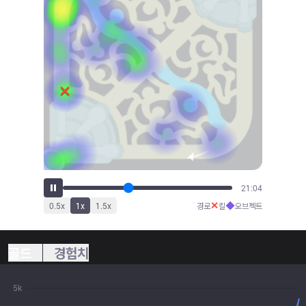
23:31
✕
◆
0.5
x
1
x
1.5
x
경로
킬
오브젝트
골드
경험치
5k