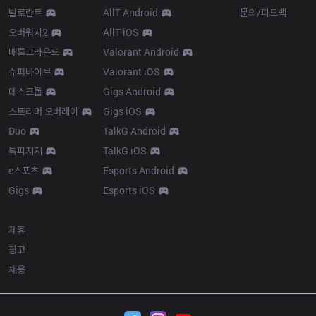
발로란트
AllT Android
문의/피드백
오버워치2
AllT iOS
배틀그라운드
Valorant Android
슈퍼바이브
Valorant iOS
데스크톱
Gigs Android
스트리머 오버레이
Gigs iOS
Duo
TalkG Android
톡피지지
TalkG iOS
e스포츠
Esports Android
Gigs
Esports iOS
More
제휴
광고
채용