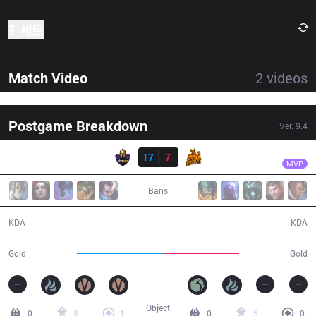
1 세트
Match Video
2
videos
Postgame Breakdown
Ver.
9.4
결과
VK
Yang
VK
17
7
UP
34:51
MVP
Bans
17 / 7 / 43
7 / 17 / 13
KDA
KDA
68,652
61,090
Gold
Gold
Object
0
8
1
0
5
0