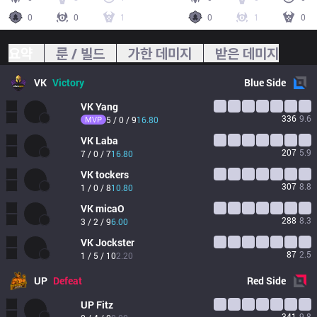
0
0
1
0
1
0
요약
룬 / 빌드
가한 데미지
받은 데미지
VK
Victory
Blue
Side
VK
Yang
336
9.6
MVP
5 / 0 / 9
16.80
VK
Laba
207
5.9
7 / 0 / 7
16.80
VK
tockers
307
8.8
1 / 0 / 8
10.80
VK
micaO
288
8.3
3 / 2 / 9
6.00
VK
Jockster
87
2.5
1 / 5 / 10
2.20
UP
Defeat
Red
Side
UP
Fitz
341
9.8