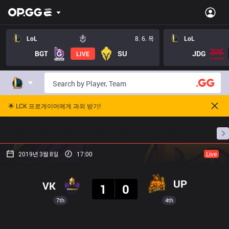
LoL
8. 6. 목
LoL
BGT
SU
JDG
LIVE
🌟 LCK 프로게이머에게 과외 받기!
홈
경기 일정
순위
통계
승부 예측
프로빌
2019년 3월 8일
17:00
Live
결과
UP
VK
1
0
7th
4th