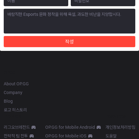
작성
OP.GG
About OP.GG
Company
Blog
로고 히스토리
Products
Resources
리그오브레전드
OP.GG for Mobile Android
개인정보처리방침
전략적 팀 전투
OP.GG for Mobile iOS
도움말