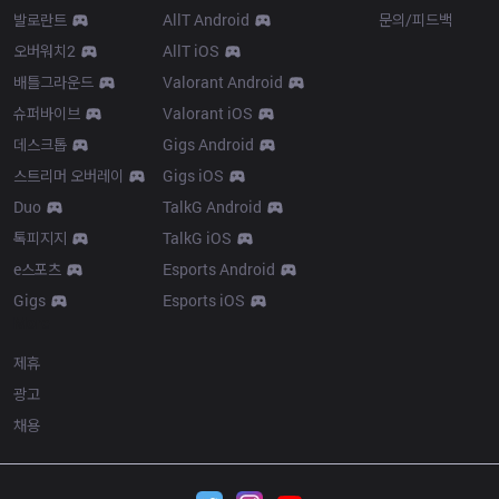
발로란트
AllT Android
문의/피드백
오버워치2
AllT iOS
배틀그라운드
Valorant Android
슈퍼바이브
Valorant iOS
데스크톱
Gigs Android
스트리머 오버레이
Gigs iOS
Duo
TalkG Android
톡피지지
TalkG iOS
e스포츠
Esports Android
Gigs
Esports iOS
More
제휴
광고
채용