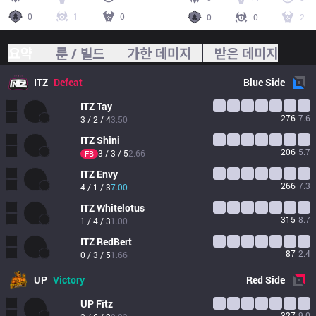
0
1
0
0
0
2
요약
룬 / 빌드
가한 데미지
받은 데미지
ITZ
Defeat
Blue
Side
ITZ
Tay
276
7.6
3 / 2 / 4
3.50
ITZ
Shini
206
5.7
3 / 3 / 5
2.66
FB
ITZ
Envy
266
7.3
4 / 1 / 3
7.00
ITZ
Whitelotus
315
8.7
1 / 4 / 3
1.00
ITZ
RedBert
87
2.4
0 / 3 / 5
1.66
UP
Victory
Red
Side
UP
Fitz
327
9.0