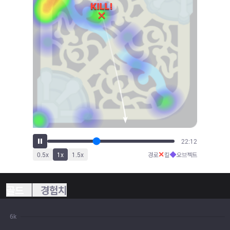
24:31
✕
◆
0.5
x
1
x
1.5
x
경로
킬
오브젝트
골드
경험치
6k