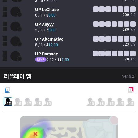
3 / 6 / 2
0.83
UP
LeChase
200
5.5
0 / 1 / 8
8.00
UP
Anyyy
280
7.7
2 / 1 / 7
9.00
UP
Alternative
323
8.9
8 / 1 / 4
12.00
UP
Damage
70
1.9
MVP
0 / 2 / 11
5.50
리플레이 맵
Ver.
9.2
Blue
Side
Red
Side
18
15
17
15
13
18
16
17
17
15