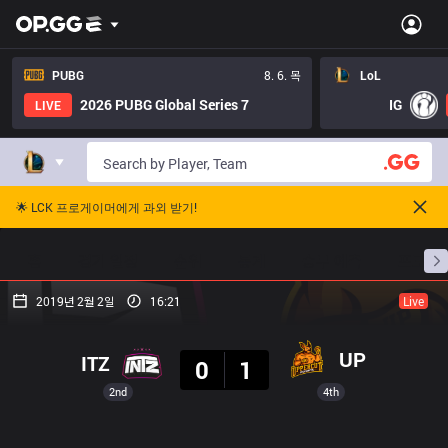
PUBG
8. 6. 목
LoL
2026 PUBG Global Series 7
IG
LIVE
🌟 LCK 프로게이머에게 과외 받기!
홈
경기 일정
순위
통계
승부 예측
프로빌
2019년 2월 2일
16:21
Live
결과
UP
ITZ
0
1
2nd
4th