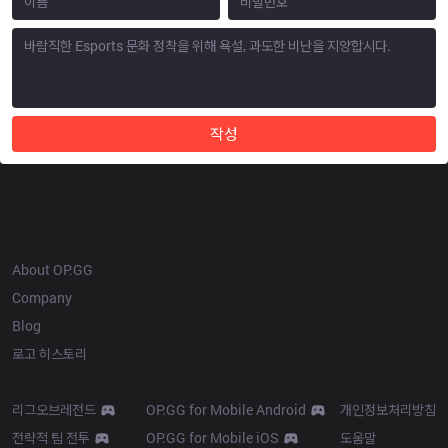
작성
OP.GG
About OP.GG
Company
Blog
로고 히스토리
Products
Resources
리그오브레전드
OP.GG for Mobile Android
개인정보처리방침
전략적 팀 전투
OP.GG for Mobile iOS
도움말