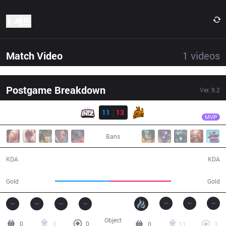
1 세트
Match Video
1
videos
Postgame Breakdown
Ver.
9.2
결과
UP
Damage
ITZ
11
13
UP
36:24
MVP
Bans
11 / 13 / 20
13 / 11 / 32
KDA
KDA
62,165
69,540
Gold
Gold
Object
0
3
0
0
11
3