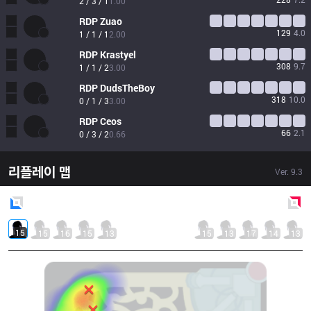
2 / 3 / 1
1.00
RDP
Zuao
129
4.0
1 / 1 / 1
2.00
RDP
Krastyel
308
9.7
1 / 1 / 2
3.00
RDP
DudsTheBoy
318
10.0
0 / 1 / 3
3.00
RDP
Ceos
66
2.1
0 / 3 / 2
0.66
리플레이 맵
Ver.
9.3
Blue
Side
Red
Side
15
15
16
15
13
15
13
17
14
13