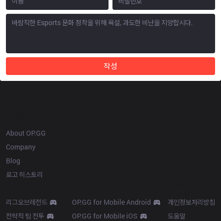
작성
OP.GG
About OP.GG
Company
Blog
로고 히스토리
Products
Resources
리그오브레전드
OP.GG for Mobile Android
개인정보처리방침
전략적 팀 전투
OP.GG for Mobile iOS
도움말