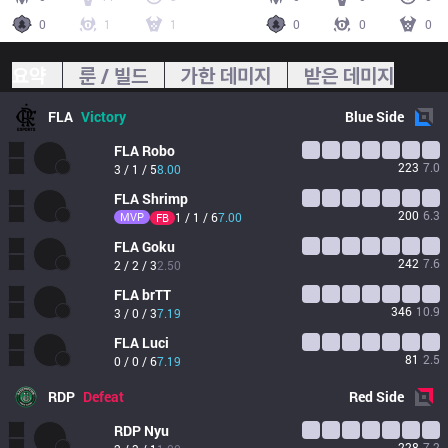
0
1
1
0
0
0
요약
룬 / 빌드
가한 데미지
받은 데미지
FLA
Victory
Blue
Side
FLA
Robo
223
7.0
3 / 1 / 5
8.00
FLA
Shrimp
200
6.3
MVP
1 / 1 / 6
7.00
FB
FLA
Goku
242
7.6
2 / 2 / 3
2.50
FLA
brTT
346
10.9
3 / 0 / 3
7.19
FLA
Luci
81
2.5
0 / 0 / 6
7.19
RDP
Defeat
Red
Side
RDP
Nyu
228
7.2