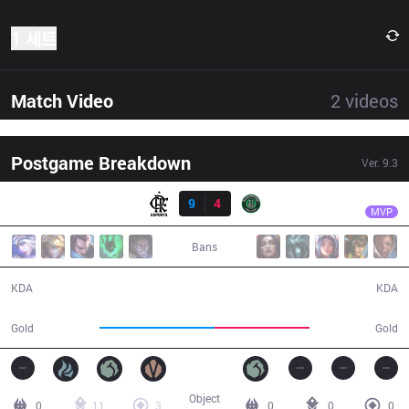
1 세트
Match Video
2
videos
Postgame Breakdown
Ver.
9.3
결과
FLA
Shrimp
FLA
9
4
RDP
31:53
MVP
Bans
9 / 4 / 23
4 / 9 / 9
KDA
KDA
58,690
48,575
Gold
Gold
Object
0
11
3
0
0
0