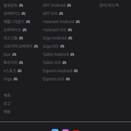
발로란트
AllT Android
문의/피드백
오버워치2
AllT iOS
배틀그라운드
Valorant Android
슈퍼바이브
Valorant iOS
데스크톱
Gigs Android
스트리머 오버레이
Gigs iOS
Duo
TalkG Android
톡피지지
TalkG iOS
e스포츠
Esports Android
Gigs
Esports iOS
More
제휴
광고
채용