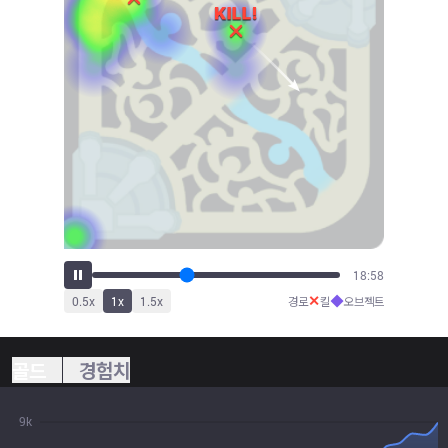
21:11
✕
◆
0.5
x
1
x
1.5
x
경로
킬
오브젝트
골드
경험치
9k