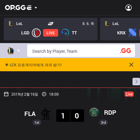
LoL
8. 6. 목
LoL
LGD
TT
KRX
LIVE
🌟 LCK 프로게이머에게 과외 받기!
홈
경기 일정
순위
통계
승부 예측
프로빌
2019년 2월 16일
18:00
Live
결과
RDP
FLA
1
0
1st
3rd