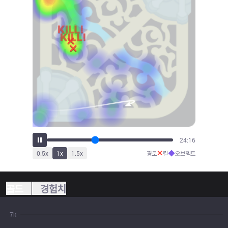
27:14
✕
◆
0.5
x
1
x
1.5
x
경로
킬
오브젝트
골드
경험치
7k