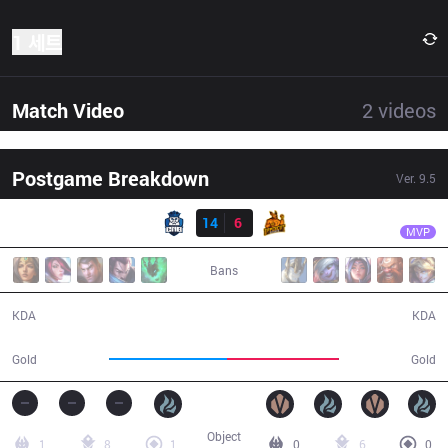
1 세트
Match Video
2
videos
Postgame Breakdown
Ver.
9.5
결과
CNB
Aslan
CNB
14
6
UP
40:02
MVP
Bans
14 / 6 / 39
6 / 14 / 16
KDA
KDA
72,515
68,785
Gold
Gold
Object
1
8
1
0
6
0