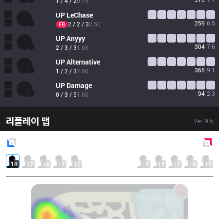
1 / 4 / 2
0.75
UP
LeChase
259
6.5
2 / 2 / 3
2.50
FB
UP
Anyyy
304
7.6
2 / 3 / 3
1.66
UP
Alternative
365
9.1
1 / 2 / 3
2.00
UP
Damage
94
2.3
0 / 3 / 5
1.66
리플레이 맵
Ver.
9.5
Blue
Side
Red
Side
18
17
18
17
16
17
17
17
16
15