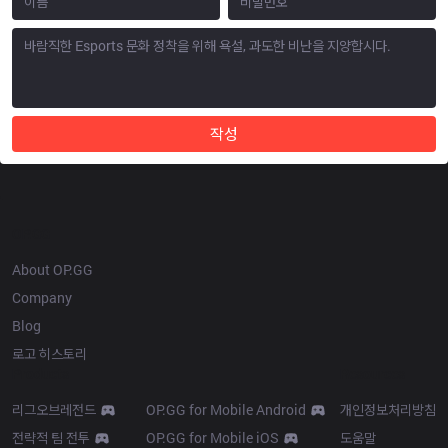
작성
OP.GG
About OP.GG
Company
Blog
로고 히스토리
Products
Resources
리그오브레전드
OP.GG for Mobile Android
개인정보처리방침
전략적 팀 전투
OP.GG for Mobile iOS
도움말