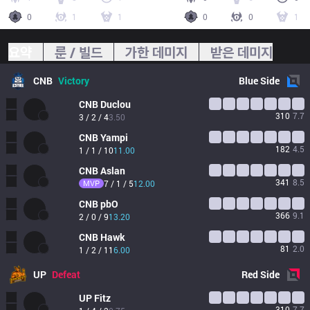
0
1
1
0
0
1
요약
룬 / 빌드
가한 데미지
받은 데미지
CNB
Victory
Blue
Side
CNB
Duclou
310
7.7
3 / 2 / 4
3.50
CNB
Yampi
182
4.5
1 / 1 / 10
11.00
CNB
Aslan
341
8.5
MVP
7 / 1 / 5
12.00
CNB
pbO
366
9.1
2 / 0 / 9
13.20
CNB
Hawk
81
2.0
1 / 2 / 11
6.00
UP
Defeat
Red
Side
UP
Fitz
310
7.7