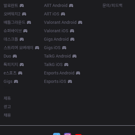
발로란트
AllT Android
문의/피드백
오버워치2
AllT iOS
배틀그라운드
Valorant Android
슈퍼바이브
Valorant iOS
데스크톱
Gigs Android
스트리머 오버레이
Gigs iOS
Duo
TalkG Android
톡피지지
TalkG iOS
e스포츠
Esports Android
Gigs
Esports iOS
More
제휴
광고
채용