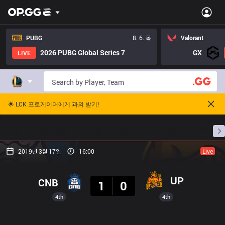
PUBG
8. 6. 목
Valorant
2026 PUBG Global Series 7
GX
LIVE
🌟 LCK 프로게이머에게 과외 받기!
홈
경기 일정
순위
통계
승부 예측
프로빌
2019년 3월 17일
16:00
Live
결과
UP
CNB
1
0
4th
4th