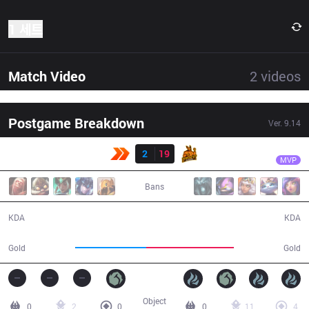
1 세트
Match Video
2
videos
Postgame Breakdown
Ver.
9.14
결과
UP
Damage
KBM
2
19
UP
33:54
MVP
Bans
2 / 19 / 2
19 / 2 / 56
KDA
KDA
53,356
65,374
Gold
Gold
Object
0
2
0
0
11
4