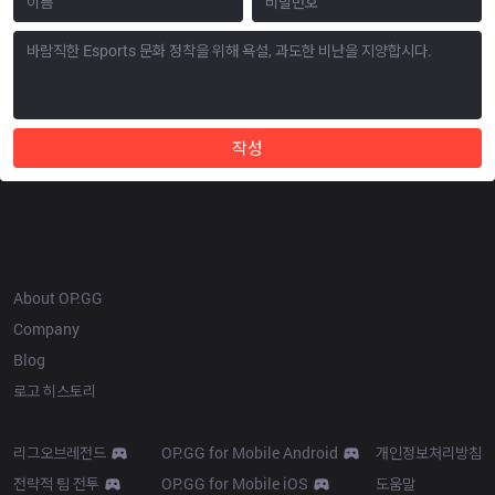
작성
OP.GG
About OP.GG
Company
Blog
로고 히스토리
Products
Resources
리그오브레전드
OP.GG for Mobile Android
개인정보처리방침
전략적 팀 전투
OP.GG for Mobile iOS
도움말