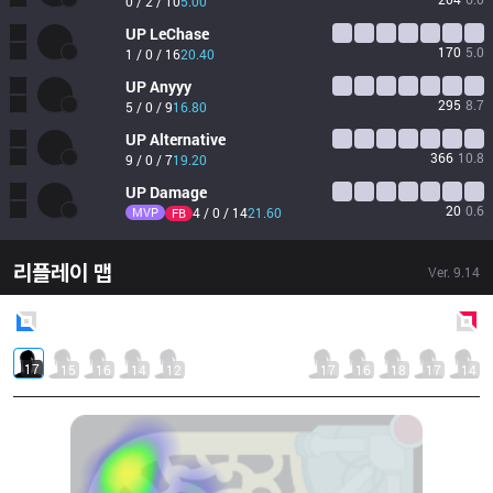
0 / 2 / 10
5.00
UP
LeChase
170
5.0
1 / 0 / 16
20.40
UP
Anyyy
295
8.7
5 / 0 / 9
16.80
UP
Alternative
366
10.8
9 / 0 / 7
19.20
UP
Damage
20
0.6
MVP
4 / 0 / 14
21.60
FB
리플레이 맵
Ver.
9.14
Blue
Side
Red
Side
17
15
16
14
12
17
16
18
17
14