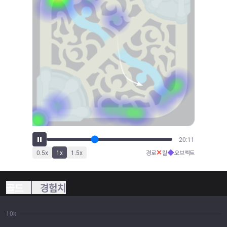
21:21
✕
◆
0.5
x
1
x
1.5
x
경로
킬
오브젝트
골드
경험치
10k