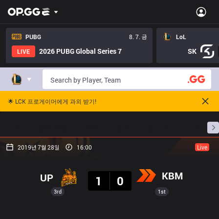
PUBG
8. 7. 금
LoL
2026 PUBG Global Series 7
SK
LIVE
🌟 LCK 프로게이머에게 과외 받기!
홈
경기 일정
순위
통계
승부 예측
프로빌
2019년 7월 28일
16:00
Live
결과
KBM
UP
1
0
3rd
1st