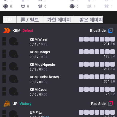
0
0
0
0
1
1
요약
룬 / 빌드
가한 데미지
받은 데미지
KBM
Defeat
Blue
Side
KBM
Wizer
291
8.6
0 / 4 / 1
0.25
KBM
Ranger
183
5.4
0 / 3 / 1
0.33
KBM
dyNquedo
284
8.4
2 / 3 / 0
0.66
KBM
DudsTheBoy
304
9.0
0 / 3 / 0
0.00
KBM
Ceos
76
2.2
0 / 6 / 0
0.00
UP
Victory
Red
Side
UP
Fitz
204
6.0