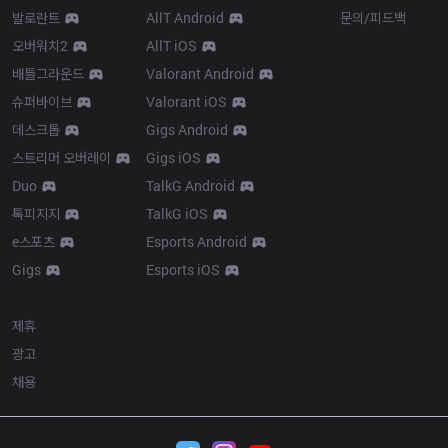
발로란트
AllT Android
문의/피드백
오버워치2
AllT iOS
배틀그라운드
Valorant Android
슈퍼바이브
Valorant iOS
데스크톱
Gigs Android
스트리머 오버레이
Gigs iOS
Duo
TalkG Android
톡피지지
TalkG iOS
e스포츠
Esports Android
Gigs
Esports iOS
More
제휴
광고
채용