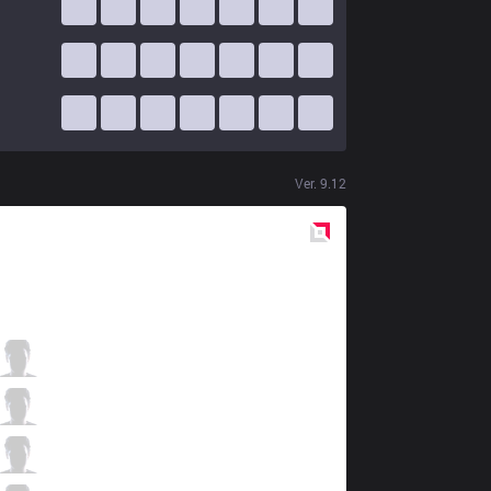
Ver.
9.12
Red
Side
PNG
Ayel
0 / 3 / 6
PNG
Minerva
6 / 3 / 7
PNG
tinowns
4 / 5 / 3