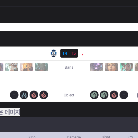
결과
CNB
14
15
PNG
Bans
1
Object
은 데미지
KDA
Damage
Sight
CS