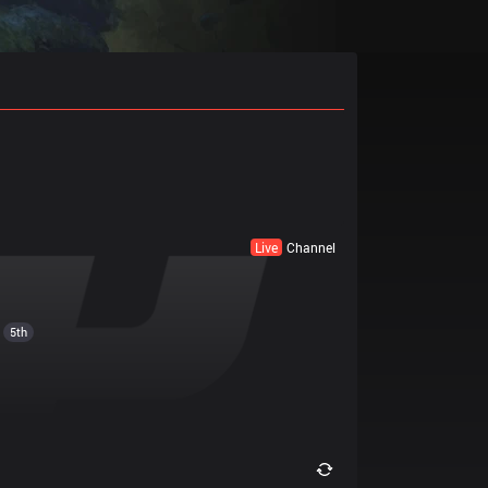
Live
Channel
5th