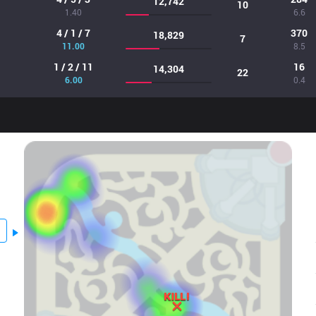
12,742
10
1.40
6.6
4 / 1 / 7
370
18,829
7
11.00
8.5
1 / 2 / 11
16
14,304
22
6.00
0.4