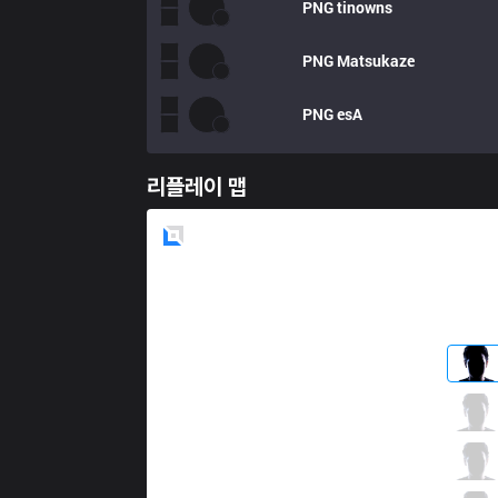
PNG
tinowns
PNG
Matsukaze
PNG
esA
리플레이 맵
Blue
Side
CNB
Duclou
4 / 2 / 5
CNB
Mewkyo
5 / 5 / 4
CNB
Aslan
3 / 1 / 8