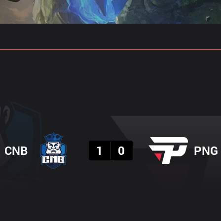
 예측
프로빌드
결과
CNB
1
0
PNG