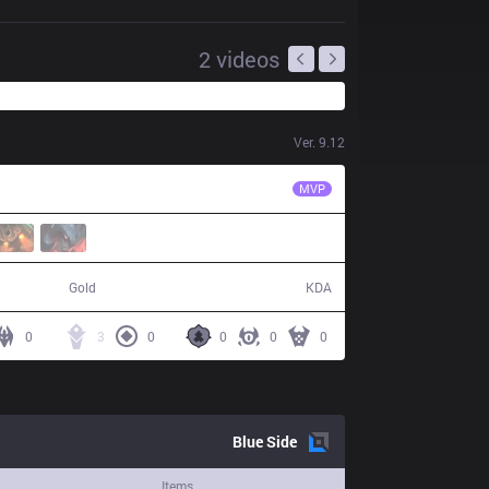
2
videos
Ver.
9.12
CNB
Aslan
MVP
74,199
15 / 14 / 34
Gold
KDA
0
3
0
0
0
0
Blue
Side
Items