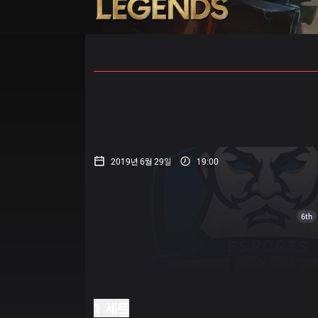
홈
경기 일정
순위
통계
승부
2019년 6월 29일
19:00
6th
1 세트