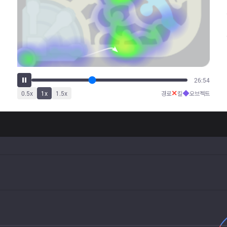
34:14
✕
◆
0.5
x
1
x
1.5
x
경로
킬
오브젝트