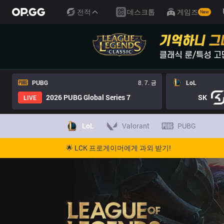
전적
데스크톱
게임즈
New
PUBG
8. 7. 금
LoL
2026 PUBG Global Series 7
SK
LIVE
LoL
Valorant
PUBG
🌟 LCK 프로게이머에게 과외 받기!