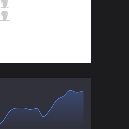
PNG
Matsukaze
4 / 1 / 7
PNG
esA
1 / 2 / 11