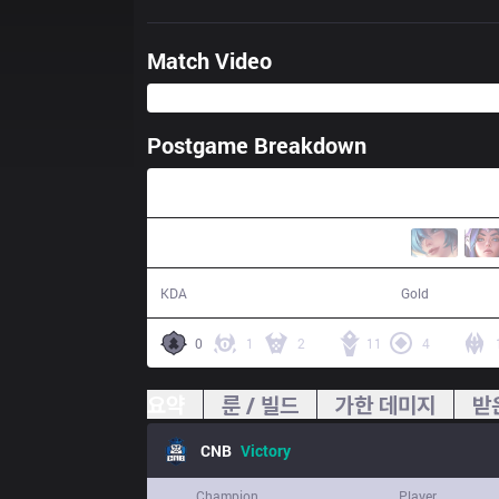
Match Video
Postgame Breakdown
43:20
14 / 15 / 28
82,134
KDA
Gold
0
1
2
11
4
요약
룬 / 빌드
가한 데미지
받
CNB
Victory
Champion
Player