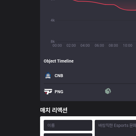
4k
8k
00:00
02:00
04:00
06:00
08:00
10:00
Object Timeline
CNB
PNG
매치 리액션