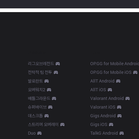
Products
Apps
리그오브레전드
OP.GG for Mobile Androi
전략적 팀 전투
OP.GG for Mobile iOS
발로란트
AllT Android
오버워치2
AllT iOS
배틀그라운드
Valorant Android
슈퍼바이브
Valorant iOS
데스크톱
Gigs Android
스트리머 오버레이
Gigs iOS
Duo
TalkG Android