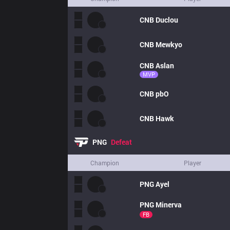
CNB
Duclou
CNB
Mewkyo
CNB
Aslan
MVP
CNB
pbO
CNB
Hawk
PNG
Defeat
Champion
Player
PNG
Ayel
PNG
Minerva
FB