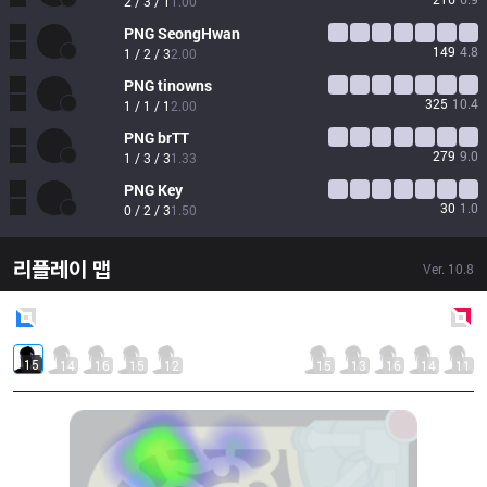
2 / 3 / 1
1.00
PNG
SeongHwan
149
4.8
1 / 2 / 3
2.00
PNG
tinowns
325
10.4
1 / 1 / 1
2.00
PNG
brTT
279
9.0
1 / 3 / 3
1.33
PNG
Key
30
1.0
0 / 2 / 3
1.50
리플레이 맵
Ver.
10.8
Blue
Side
Red
Side
15
14
16
15
12
15
13
16
14
11