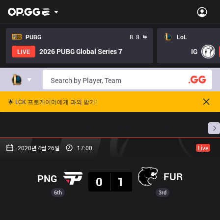
PUBG
8. 8. 토
LoL
2026 PUBG Global Series 7
IG
LIVE
🌟 LCK 프로게이머에게 과외 받기!
홈
경기 일정
순위
통계
승부 예측
프로빌
2020년 4월 26일
17:00
Live
결과
FUR
PNG
0
1
6th
3rd