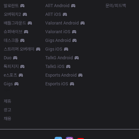
발로란트
AllT Android
문의/피드백
오버워치2
AllT iOS
배틀그라운드
Valorant Android
슈퍼바이브
Valorant iOS
데스크톱
Gigs Android
스트리머 오버레이
Gigs iOS
Duo
TalkG Android
톡피지지
TalkG iOS
e스포츠
Esports Android
Gigs
Esports iOS
More
제휴
광고
채용