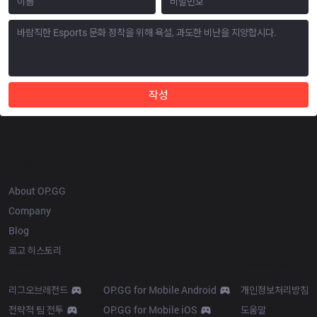
작성
OP.GG
About OP.GG
Company
Blog
로고 히스토리
Products
Resources
리그오브레전드
OP.GG for Mobile Android
개인정보처리방침
전략적 팀 전투
OP.GG for Mobile iOS
도움말