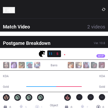
1 세트
Match Video
2
videos
Postgame Breakdown
Ver.
10.8
결과
FUR
Minerva
FUR
11
5
PNG
31:09
MVP
Bans
11 / 5 / 25
5 / 11 / 11
KDA
KDA
56,369
48,308
Gold
Gold
Object
0
9
1
0
2
0