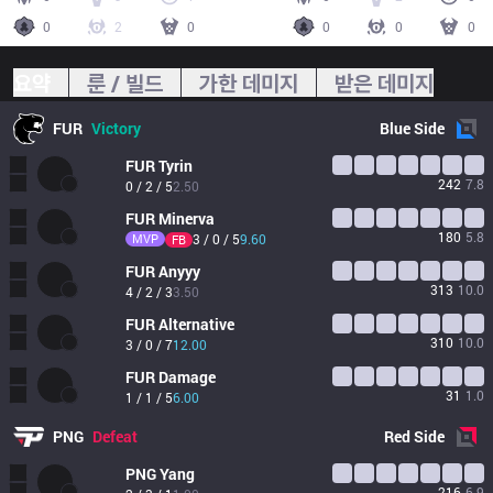
0
2
0
0
0
0
요약
룬 / 빌드
가한 데미지
받은 데미지
FUR
Victory
Blue
Side
FUR
Tyrin
242
7.8
0 / 2 / 5
2.50
FUR
Minerva
180
5.8
MVP
3 / 0 / 5
9.60
FB
FUR
Anyyy
313
10.0
4 / 2 / 3
3.50
FUR
Alternative
310
10.0
3 / 0 / 7
12.00
FUR
Damage
31
1.0
1 / 1 / 5
6.00
PNG
Defeat
Red
Side
PNG
Yang
216
6.9