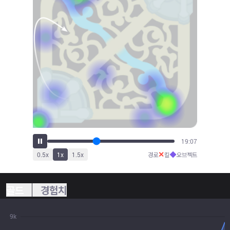
21:15
✕
◆
0.5
x
1
x
1.5
x
경로
킬
오브젝트
골드
경험치
9k