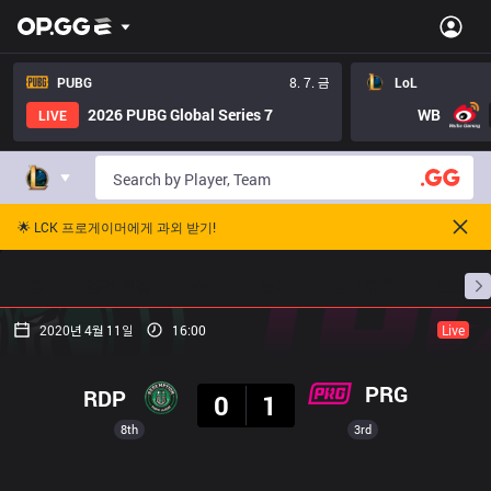
PUBG
8. 7. 금
LoL
2026 PUBG Global Series 7
WB
LIVE
🌟 LCK 프로게이머에게 과외 받기!
홈
경기 일정
순위
통계
승부 예측
프로빌
2020년 4월 11일
16:00
Live
결과
PRG
RDP
0
1
8th
3rd