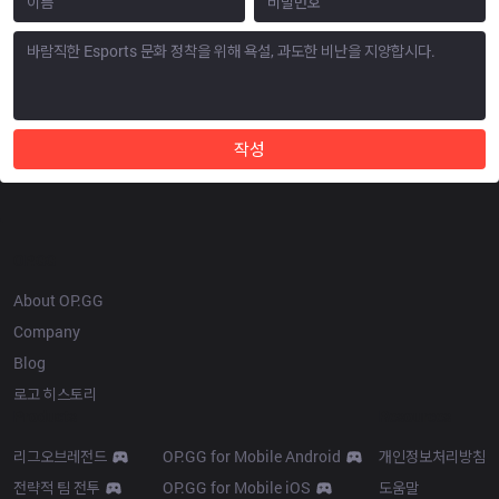
작성
OP.GG
About OP.GG
Company
Blog
로고 히스토리
Products
Resources
리그오브레전드
OP.GG for Mobile Android
개인정보처리방침
전략적 팀 전투
OP.GG for Mobile iOS
도움말