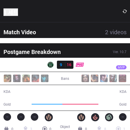
1 세트
Match Video
2
videos
Postgame Breakdown
Ver.
10.7
결과
PRG
Aloned
RDP
9
16
PRG
26:18
MVP
Bans
9 / 16 / 27
16 / 9 / 36
KDA
KDA
41,716
48,714
Gold
Gold
Object
0
3
0
0
8
1