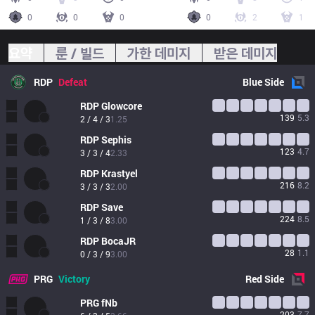
0
0
0
0
2
1
요약
룬 / 빌드
가한 데미지
받은 데미지
RDP
Defeat
Blue
Side
RDP
Glowcore
139
5.3
2 / 4 / 3
1.25
RDP
Sephis
123
4.7
3 / 3 / 4
2.33
RDP
Krastyel
216
8.2
3 / 3 / 3
2.00
RDP
Save
224
8.5
1 / 3 / 8
3.00
RDP
BocaJR
28
1.1
0 / 3 / 9
3.00
PRG
Victory
Red
Side
PRG
fNb
203
7.7