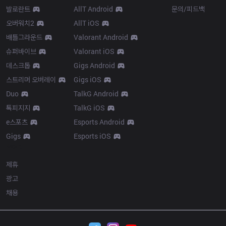
발로란트
AllT Android
문의/피드백
오버워치2
AllT iOS
배틀그라운드
Valorant Android
슈퍼바이브
Valorant iOS
데스크톱
Gigs Android
스트리머 오버레이
Gigs iOS
Duo
TalkG Android
톡피지지
TalkG iOS
e스포츠
Esports Android
Gigs
Esports iOS
More
제휴
광고
채용