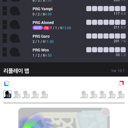
6 / 3 / 5
3.66
PRG
Yampi
117
4.4
0 / 2 / 8
4.00
PRG
Aloned
211
8.0
MVP
7 / 1 / 6
13.00
FB
PRG
Garo
201
7.6
2 / 1 / 9
11.00
PRG
Wos
33
1.3
1 / 2 / 8
4.50
리플레이 맵
Ver.
10.7
Blue
Side
Red
Side
12
12
14
13
11
15
12
15
14
12