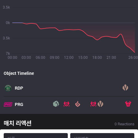
3.5k
0k
3.5k
7k
00:00
03:00
06:00
09:00
12:00
15:00
18:00
21:00
26:00
Object Timeline
RDP
PRG
매치 리액션
0
Reactions