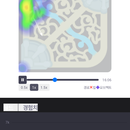
17:50
✕
◆
0.5
x
1
x
1.5
x
경로
킬
오브젝트
골드
경험치
7k