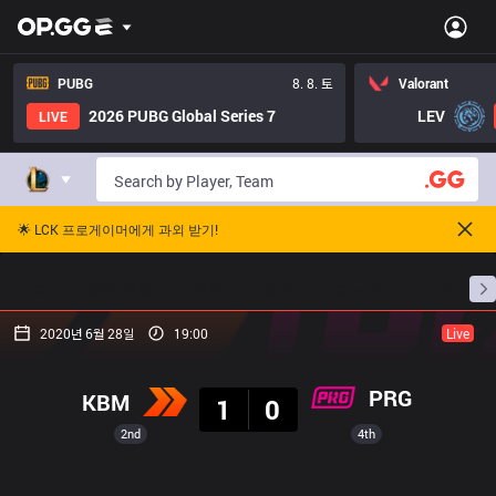
PUBG
8. 8. 토
Valorant
2026 PUBG Global Series 7
LEV
LIVE
🌟 LCK 프로게이머에게 과외 받기!
홈
경기 일정
순위
통계
승부 예측
프로빌
2020년 6월 28일
19:00
Live
결과
PRG
KBM
1
0
2nd
4th