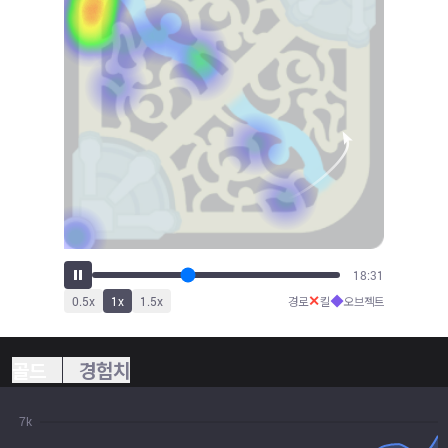
20:27
✕
◆
0.5
x
1
x
1.5
x
경로
킬
오브젝트
골드
경험치
7k