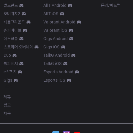
발로란트
AllT Android
문의/피드백
오버워치2
AllT iOS
배틀그라운드
Valorant Android
슈퍼바이브
Valorant iOS
데스크톱
Gigs Android
스트리머 오버레이
Gigs iOS
Duo
TalkG Android
톡피지지
TalkG iOS
e스포츠
Esports Android
Gigs
Esports iOS
More
제휴
광고
채용