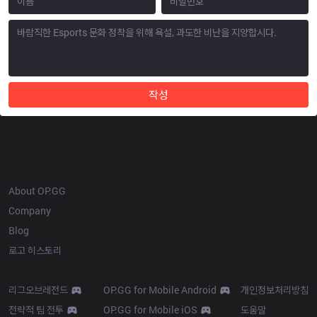
작성
OP.GG
About OP.GG
Company
Blog
로고 히스토리
Products
Resources
리그오브레전드
OP.GG for Mobile Android
개인정보처리방침
전략적 팀 전투
OP.GG for Mobile iOS
도움말