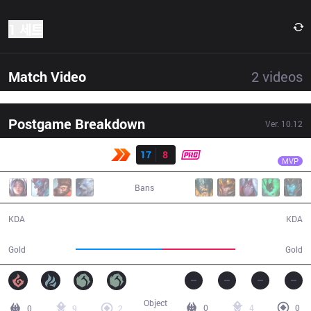
1 세트
Match Video
2
videos
Postgame Breakdown
Ver.
10.12
결과
KBM
Revolta
KBM
17
8
PRG
30:33
MVP
Bans
17 / 8 / 51
8 / 17 / 17
KDA
KDA
55,549
47,690
Gold
Gold
Object
0
4
0
0
9
2