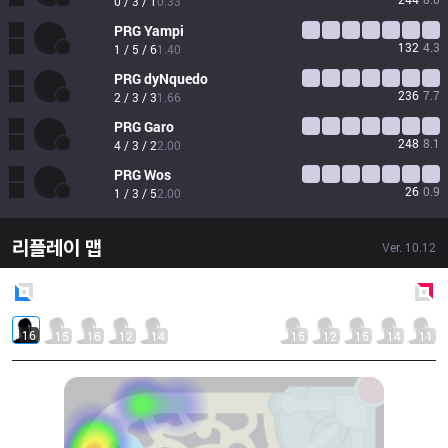
0 / 3 / 1
0.33
PRG
Yampi
132
4.3
1 / 5 / 6
1.40
PRG
dyNquedo
236
7.7
2 / 3 / 3
1.66
PRG
Garo
248
8.1
4 / 3 / 2
2.00
PRG
Wos
26
0.9
1 / 3 / 5
2.00
리플레이 맵
Ver.
10.12
Blue
Side
Red
Side
16
15
16
12
14
15
12
15
14
11