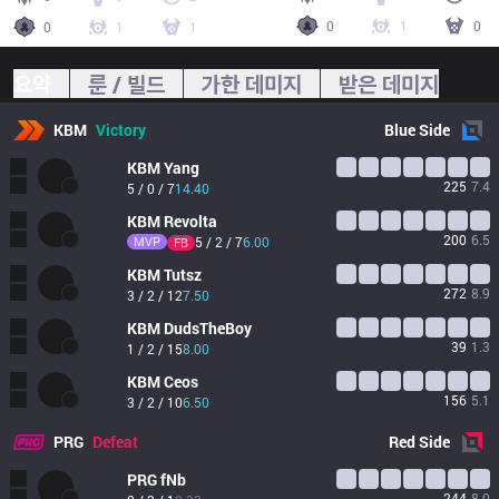
0
1
0
0
1
1
요약
룬 / 빌드
가한 데미지
받은 데미지
KBM
Victory
Blue
Side
KBM
Yang
225
7.4
5 / 0 / 7
14.40
KBM
Revolta
200
6.5
MVP
5 / 2 / 7
6.00
FB
KBM
Tutsz
272
8.9
3 / 2 / 12
7.50
KBM
DudsTheBoy
39
1.3
1 / 2 / 15
8.00
KBM
Ceos
156
5.1
3 / 2 / 10
6.50
PRG
Defeat
Red
Side
PRG
fNb
244
8.0