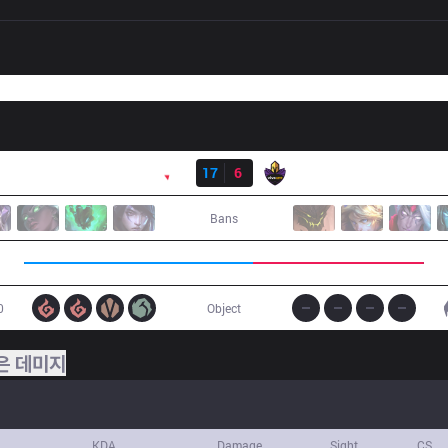
결과
PNG
17
6
VK
Bans
0
Object
은 데미지
KDA
Damage
Sight
CS