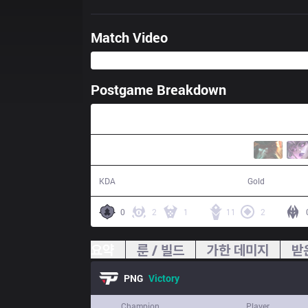
Match Video
Postgame Breakdown
28:35
17 / 6 / 28
57,456
KDA
Gold
0
2
1
11
2
요약
룬 / 빌드
가한 데미지
받
PNG
Victory
Champion
Player