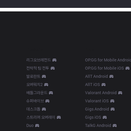
Products
Apps
리그오브레전드
OP.GG for Mobile Androi
전략적 팀 전투
OP.GG for Mobile iOS
발로란트
AllT Android
오버워치2
AllT iOS
배틀그라운드
Valorant Android
슈퍼바이브
Valorant iOS
데스크톱
Gigs Android
스트리머 오버레이
Gigs iOS
Duo
TalkG Android