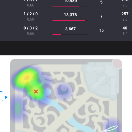
10,989
5
0.66
7.3
1 / 2 / 0
257
13,378
7
0.50
9.0
0 / 3 / 2
40
3,667
15
0.66
1.4