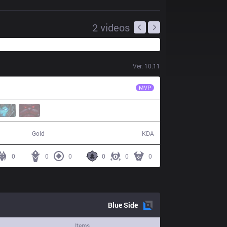
2
videos
Ver.
10.11
PNG
tinowns
MVP
43,033
6 / 17 / 8
Gold
KDA
0
0
0
0
0
0
Blue
Side
Items