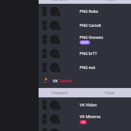
PNG
Robo
PNG
CarioK
PNG
tinowns
MVP
PNG
brTT
PNG
esA
VK
Defeat
Champion
Player
VK
Hidan
VK
Minerva
FB