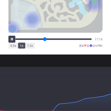
21:30
✕
◆
0.5
x
1
x
1.5
x
경로
킬
오브젝트