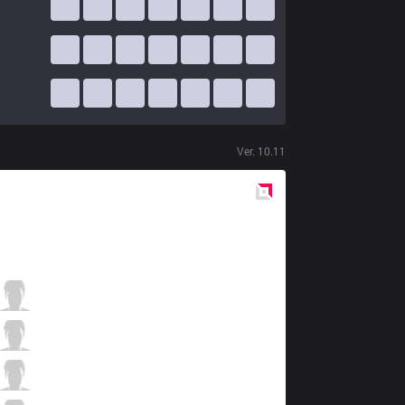
Ver.
10.11
Red
Side
VK
Hidan
0 / 5 / 5
VK
Minerva
4 / 4 / 0
VK
NOsFerus
1 / 3 / 1