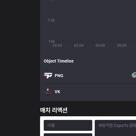
7.5k
15k
00:00
02:00
04:00
06:00
Object Timeline
PNG
VK
매치 리액션