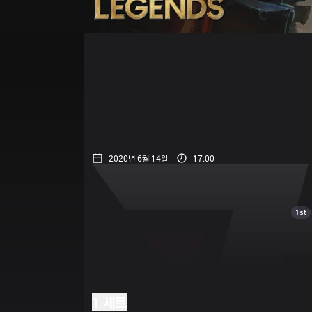
홈
경기 일정
순위
통계
승부
2020년 6월 14일
17:00
1st
1 세트