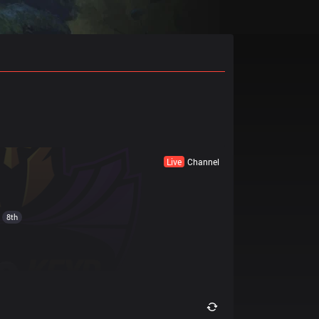
Live
Channel
8th