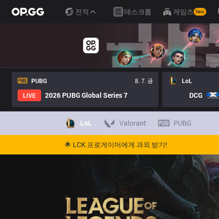
전적
데스크톱
게임즈
New
PUBG
8. 7. 금
LoL
2026 PUBG Global Series 7
DCG
LIVE
LoL
Valorant
PUBG
🌟 LCK 프로게이머에게 과외 받기!