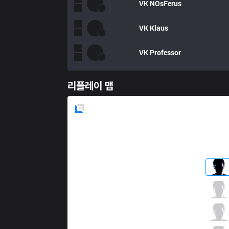
VK
NOsFerus
VK
Klaus
VK
Professor
리플레이 맵
Blue
Side
PNG
Robo
4 / 4 / 3
PNG
CarioK
1 / 0 / 8
PNG
tinowns
9 / 0 / 3