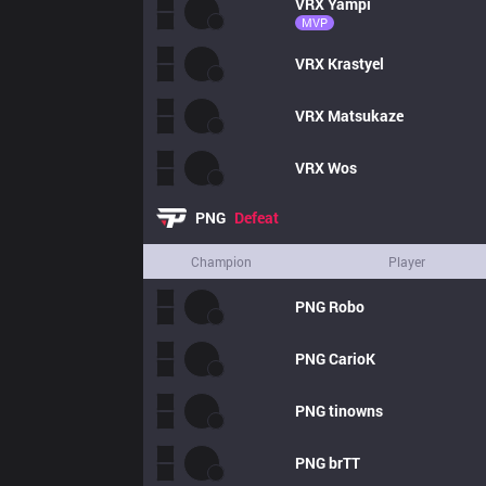
VRX
Yampi
MVP
VRX
Krastyel
VRX
Matsukaze
VRX
Wos
PNG
Defeat
Champion
Player
PNG
Robo
PNG
CarioK
PNG
tinowns
PNG
brTT