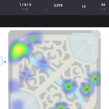
1 / 8 / 3
34
3,078
13
0.50
1.2