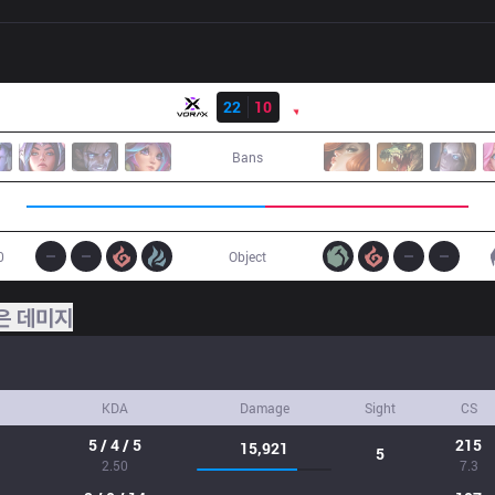
결과
VRX
22
10
PNG
Bans
0
Object
은 데미지
KDA
Damage
Sight
CS
5 / 4 / 5
215
15,921
5
2.50
7.3