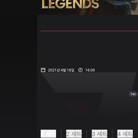
홈
경기 일정
순위
통계
승부
2021년 4월 18일
16:00
1st
1 세트
2 세트
3 세트
4 세트