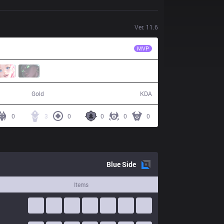
Ver.
11.6
VRX
Yampi
MVP
50,342
10 / 22 / 21
Gold
KDA
0
3
0
0
0
0
Blue
Side
Items