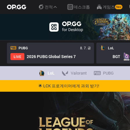
전적
데스크톱
게임즈
New
PUBG
8. 7. 금
LoL
2026 PUBG Global Series 7
BGT
LIVE
LoL
Valorant
PUBG
🌟 LCK 프로게이머에게 과외 받기!