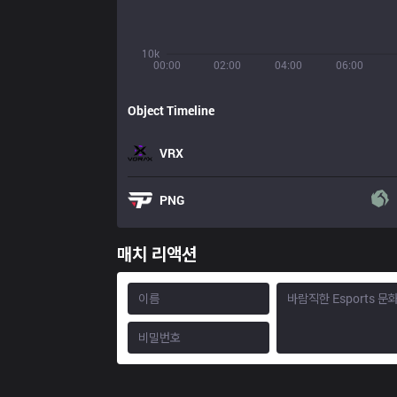
10k
00:00
02:00
04:00
06:00
Object Timeline
VRX
PNG
매치 리액션