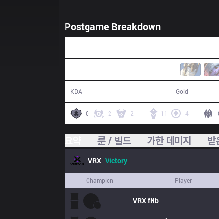
Postgame Breakdown
29:24
22 / 10 / 46
59,137
KDA
Gold
0
2
2
11
4
요약
룬 / 빌드
가한 데미지
받
VRX
Victory
Champion
Player
VRX
fNb