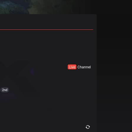
Live
Channel
2nd