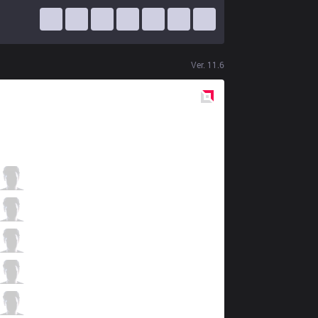
Ver.
11.6
Red
Side
PNG
Robo
0 / 1 / 8
PNG
CarioK
2 / 4 / 3
PNG
tinowns
1 / 5 / 6
PNG
brTT
6 / 4 / 1
PNG
Luci
1 / 8 / 3