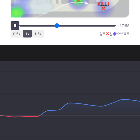
22:37
✕
◆
0.5
x
1
x
1.5
x
경로
킬
오브젝트