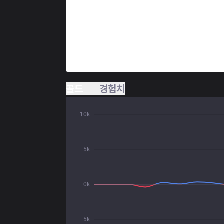
골드
경험치
10k
5k
0k
5k