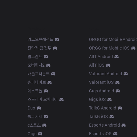
Products
Apps
리그오브레전드
OP.GG for Mobile Androi
전략적 팀 전투
OP.GG for Mobile iOS
발로란트
AllT Android
오버워치2
AllT iOS
배틀그라운드
Valorant Android
슈퍼바이브
Valorant iOS
데스크톱
Gigs Android
스트리머 오버레이
Gigs iOS
Duo
TalkG Android
톡피지지
TalkG iOS
e스포츠
Esports Android
Gigs
Esports iOS