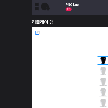
PNG
Luci
FB
리플레이 맵
Blue
Side
VRX
fNb
5 / 4 / 5
VRX
Yampi
2 / 0 / 14
VRX
Krastyel
4 / 2 / 9
VRX
Matsukaze
11 / 0 / 4
VRX
Wos
0 / 4 / 14